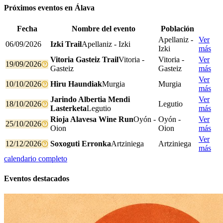
Próximos eventos en
Álava
Fecha
Nombre del evento
Población
Apellaniz -
Ver
06/09/2026
Izki Trail
Apellaniz - Izki
Izki
más
Vitoria Gasteiz Trail
Vitoria -
Vitoria -
Ver
19/09/2026
Gasteiz
Gasteiz
más
Ver
10/10/2026
Hiru Haundiak
Murgia
Murgia
más
Jarindo Albertia Mendi
Ver
18/10/2026
Legutio
Lasterketa
Legutio
más
Rioja Alavesa Wine Run
Oyón -
Oyón -
Ver
25/10/2026
Oion
Oion
más
Ver
12/12/2026
Soxoguti Erronka
Artziniega
Artziniega
más
calendario completo
Eventos destacados