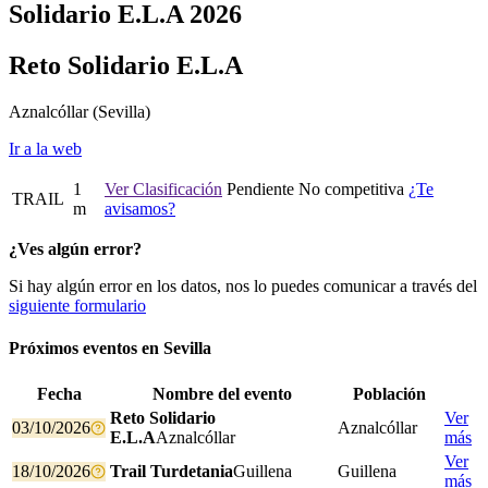
Solidario E.L.A 2026
Reto Solidario E.L.A
Aznalcóllar
(Sevilla)
Ir a la web
1
Ver Clasificación
Pendiente
No competitiva
¿Te
TRAIL
m
avisamos?
¿Ves algún error?
Si hay algún error en los datos, nos lo puedes comunicar a través del
siguiente formulario
Próximos eventos en
Sevilla
Fecha
Nombre del evento
Población
Reto Solidario
Ver
03/10/2026
Aznalcóllar
E.L.A
Aznalcóllar
más
Ver
18/10/2026
Trail Turdetania
Guillena
Guillena
más