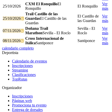
CXM El Ronquillo
El
Ver
25/10/2026
El Ronquillo
Ronquillo
más
Trail Castillo de las
El Castillo de
Ver
25/10/2026
Guardas
El Castillo de las
las Guardas
más
Guardas
Doñana Trail
Sevilla - El
Ver
07/11/2026
Marathon
Sevilla - El Rocío
Rocío
más
Cross Internacional de
Ver
08/11/2026
Santiponce
Itálica
Santiponce
más
calendario completo
Deportista
Calendario de eventos
Inscripciones
Streaming
Clasificaciones
TopRutas
Organizador
Inscripciones
Páginas web
Promociona tu evento
Entrega de dorsales