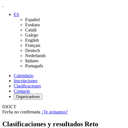
ES
Español
Euskara
Català
Galego
English
Français
Deutsch
Nederlands
Italiano
Português
Calendario
Inscripciones
Clasificaciones
Contacto
Organizadores
03
OCT
Fecha no confirmada
¿Te avisamos?
Clasificaciones y resultados Reto