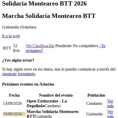
Solidaria Monteareo BTT 2026
Marcha Solidaria Monteareo BTT
Guimarán
(Asturias)
Ir a la web
52
Ver Clasificación
Pendiente
No competitiva
¿Te
BTT
Km
avisamos?
¿Ves algún error?
Si hay algún error en los datos, nos lo puedes comunicar a través del
siguiente formulario
Próximos eventos en
Asturias
Fecha
Nombre del evento
Población
Open Endurastur - La
Ver
13/09/2026
Candamo
Degollada
Candamo
más
Marcha Solidaria Monteareo
Ver
19/09/2026
Guimarán
BTT
Guimarán
más