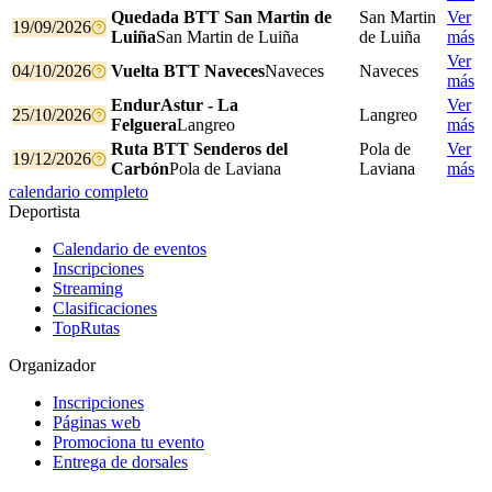
Quedada BTT San Martin de
San Martin
Ver
19/09/2026
Luiña
San Martin de Luiña
de Luiña
más
Ver
04/10/2026
Vuelta BTT Naveces
Naveces
Naveces
más
EndurAstur - La
Ver
25/10/2026
Langreo
Felguera
Langreo
más
Ruta BTT Senderos del
Pola de
Ver
19/12/2026
Carbón
Pola de Laviana
Laviana
más
calendario completo
Deportista
Calendario de eventos
Inscripciones
Streaming
Clasificaciones
TopRutas
Organizador
Inscripciones
Páginas web
Promociona tu evento
Entrega de dorsales