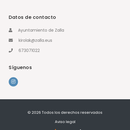
REGLAMENTO
Datos de contacto
Ayuntamiento de Zalla
NOTICIAS
kirolak@zalla.eus
673071022
CONTACTO
Síguenos
IDIOMA
© 2026 Todos los derechos reservados
Aviso legal