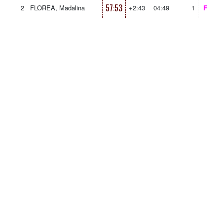
57:53
2
FLOREA, Madalina
+2:43
04:49
1
F