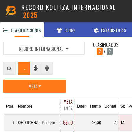
RECORD KOLITZA INTERNACIONAL
2025
CLASIFICACIONES
CLUBS
ESTADÍSTICAS
CLASIFICADOS
RECORD INTERNACIONAL
2
/
2
-
META
META
Pos.
Nombre
Difer.
Ritmo
Dorsal
Sx
P
12
KM
55:10
1
DELORENZI, Roberto
04:35
2
M