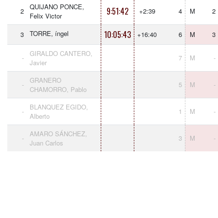
QUIJANO PONCE,
9:51:42
2
+2:39
4
M
2
Felix Victor
TORRE, íngel
10:05:43
3
+16:40
6
M
3
GIRALDO CANTERO,
-
7
M
-
Javier
GRANERO
-
5
M
-
CHAMORRO, Pablo
BLANQUEZ EGIDO,
-
1
M
-
Alberto
AMARO SÁNCHEZ,
-
3
M
-
Juan Carlos