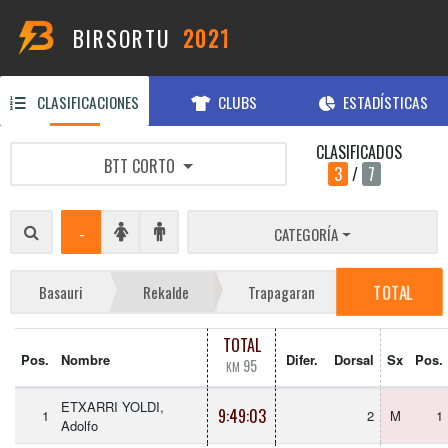
BIRSORTU
2021
CLASIFICACIONES
CLUBS
ESTADÍSTICAS
CLASIFICADOS
BTT CORTO
3
/
7
-
CATEGORÍA
TOTAL
Basauri
Rekalde
Trapagaran
TOTAL
Pos.
Nombre
Difer.
Dorsal
Sx
Pos.
95
KM
ETXARRI YOLDI,
9:49:03
1
2
M
1
Adolfo