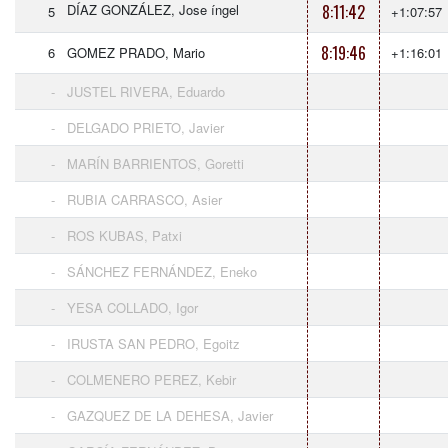
DÍAZ GONZÁLEZ, Jose íngel
8:11:42
5
+1:07:57
8:19:46
6
GOMEZ PRADO, Mario
+1:16:01
-
JUSTEL RIVERA, Eduardo
-
DELGADO PRIETO, Javier
-
MARÍN BARRIENTOS, Goretti
-
RUBIA CARRASCO, Asier
-
ROS KUBAS, Patxi
-
SÁNCHEZ FERNÁNDEZ, Eneko
-
YESA COLLADO, Igor
-
IRUSTA SAN PEDRO, Egoitz
-
COLMENERO PEREZ, Kebir
-
GAZQUEZ DE LA DEHESA, Javier