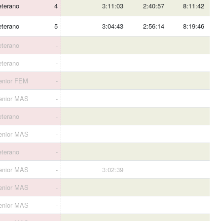
eterano
4
3:11:03
2:40:57
8:11:42
eterano
5
3:04:43
2:56:14
8:19:46
eterano
-
eterano
-
enior FEM
-
enior MAS
-
eterano
-
enior MAS
-
eterano
-
enior MAS
-
3:02:39
enior MAS
-
enior MAS
-