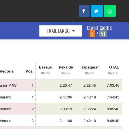
CLASIFICADOS
TRAIL LARGO
6
/
51
Basauri
Rekalde
Trapagaran
TOTAL
ategoría
Pos.
23
22
22
67
KM
KM
KM
KM
enior MAS
1
2:26:47
2:28:45
7:03:45
eterano
1
2:47:06
2:40:19
7:44:43
eterano
2
3:09:19
2:39:24
8:05:40
eterano
3
3:11:00
2:40:10
8:08:48