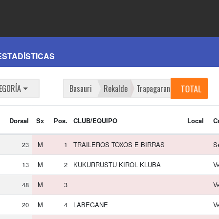
ESTADÍSTICAS
TOTAL
EGORÍA
Basauri
Rekalde
Trapagaran
Dorsal
Sx
Pos.
CLUB/EQUIPO
Local
C
23
M
1
TRAILEROS TOXOS E BIRRAS
S
13
M
2
KUKURRUSTU KIROL KLUBA
V
48
M
3
V
20
M
4
LABEGANE
V