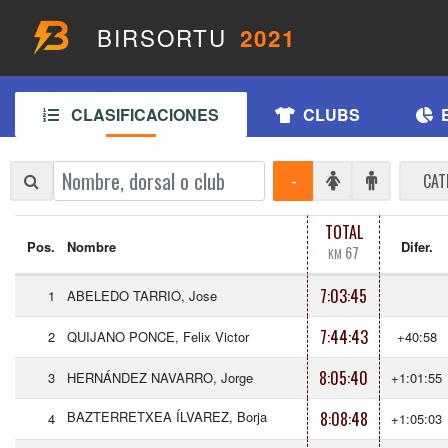
BIRSORTU
2021
CLASIFICACIONES
CLUBS
-
CAT
TOTAL
Pos.
Nombre
Difer.
67
KM
7:03:45
1
ABELEDO TARRIO, Jose
7:44:43
2
QUIJANO PONCE, Felix Victor
+40:58
8:05:40
3
HERNÁNDEZ NAVARRO, Jorge
+1:01:55
BAZTERRETXEA ÍLVAREZ, Borja
8:08:48
4
+1:05:03