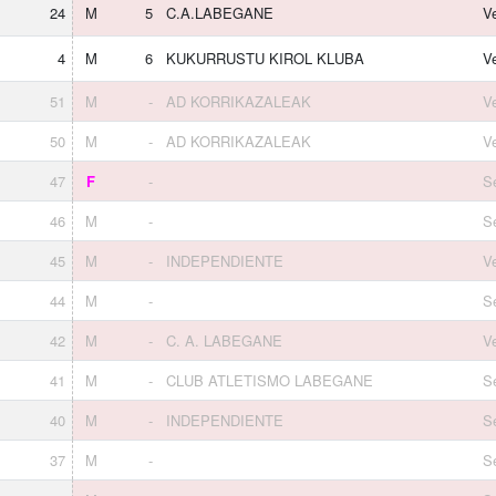
24
M
5
C.A.LABEGANE
V
4
M
6
KUKURRUSTU KIROL KLUBA
V
51
M
-
AD KORRIKAZALEAK
V
50
M
-
AD KORRIKAZALEAK
V
47
F
-
S
46
M
-
S
45
M
-
INDEPENDIENTE
V
44
M
-
S
42
M
-
C. A. LABEGANE
V
41
M
-
CLUB ATLETISMO LABEGANE
S
40
M
-
INDEPENDIENTE
S
37
M
-
S