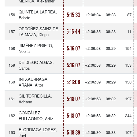
MENICA, Alexander
QUINTELA LARREA,
5:15:33
156
+2:06:24
08:28
87
Edorta
ORDÓÑEZ SAINZ DE
5:15:44
157
+2:06:35
08:28
11
LA MAZA, Diego
JIMÉNEZ PRIETO,
5:16:07
158
+2:06:58
08:29
154
Noelia
DE DIEGO ALGAS,
5:16:07
159
+2:06:58
08:29
153
Carlos
INTXAURRAGA
5:16:08
160
+2:06:59
08:29
158
ARANA, Aitor
GIL TORRECILLA,
5:18:07
161
+2:08:58
08:32
197
Adriano
GONZÁLEZ
5:18:07
162
+2:08:58
08:32
244
FULLAONDO, Aritz
ELORRIAGA LOPEZ,
5:18:39
163
+2:09:30
08:33
107
Javi