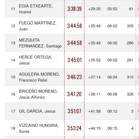
EGIA ETXEARTE,
3:38:39
11
+29:30
05:52
61
Imanol
FUEGO MARTÍNEZ,
3:44:58
12
+35:49
06:02
305
Juan
MEZQUITA
3:44:58
13
+35:49
06:02
286
FERNANDEZ, Santiago
HERCE ORTEGA,
3:45:01
14
+35:52
06:02
291
Jesús
AGUILERA MORENO,
3:46:23
15
+37:14
06:04
310
Francisco Rafel
BRICEÑO MORENO,
3:47:20
16
+38:11
06:06
326
Jesús Alfonso
3:51:07
17
GIL GARCIA, Jesus
+41:58
06:12
3
VIZCAINO HUNGRIA,
3:53:24
18
+44:15
06:15
4
Sonia