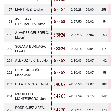
5:35:37
197
MARTÍNEZ, Eneko
+2:26:28
09:00
258
AVELLANAL
5:36:59
198
+2:27:50
09:02
54
ETXEBARRIA, Aitor
ALVAREZ GENERELO,
5:38:24
199
+2:29:15
09:04
53
Maleni
SOLANA BURUAGA,
5:38:24
200
+2:29:15
09:04
114
Mikeldi
5:39:52
201
ALEPUZ FLICH, Javier
+2:30:43
09:07
42
ESCOLAR NUÑEZ,
5:39:52
202
+2:30:43
09:07
58
Maria José
5:40:02
203
ULLATE MORA, David
+2:30:53
09:07
182
IZQUIERDO
5:42:08
204
+2:32:59
09:10
242
MONTENEGRO, Jon
RODRIGUEZ ARZA,
5:42:20
205
+2:33:11
09:11
170