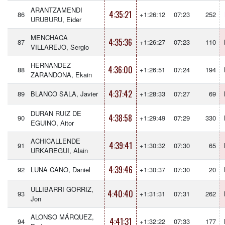
ARANTZAMENDI
4:35:21
86
+1:26:12
07:23
252
URUBURU, Eider
MENCHACA
4:35:36
87
+1:26:27
07:23
110
VILLAREJO, Sergio
HERNANDEZ
4:36:00
88
+1:26:51
07:24
194
ZARANDONA, Ekain
4:37:42
89
BLANCO SALA, Javier
+1:28:33
07:27
69
DURAN RUIZ DE
4:38:58
90
+1:29:49
07:29
330
EGUINO, Aitor
ACHICALLENDE
4:39:41
91
+1:30:32
07:30
65
URKAREGUI, Alain
4:39:46
92
LUNA CANO, Daniel
+1:30:37
07:30
20
ULLIBARRI GORRIZ,
4:40:40
93
+1:31:31
07:31
262
Jon
ALONSO MÁRQUEZ,
4:41:31
94
+1:32:22
07:33
177