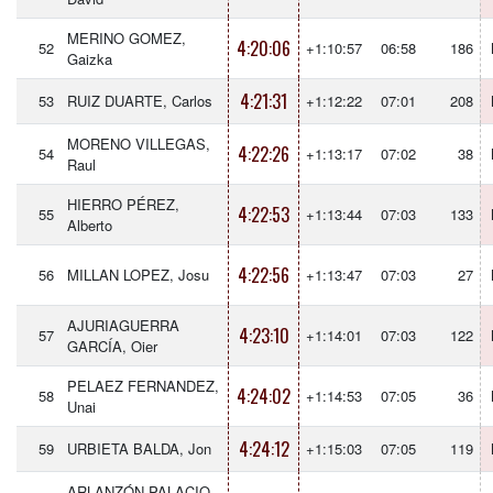
MERINO GOMEZ,
4:20:06
52
+1:10:57
06:58
186
Gaizka
4:21:31
53
RUIZ DUARTE, Carlos
+1:12:22
07:01
208
MORENO VILLEGAS,
4:22:26
54
+1:13:17
07:02
38
Raul
HIERRO PÉREZ,
4:22:53
55
+1:13:44
07:03
133
Alberto
4:22:56
56
MILLAN LOPEZ, Josu
+1:13:47
07:03
27
AJURIAGUERRA
4:23:10
57
+1:14:01
07:03
122
GARCÍA, Oier
PELAEZ FERNANDEZ,
4:24:02
58
+1:14:53
07:05
36
Unai
4:24:12
59
URBIETA BALDA, Jon
+1:15:03
07:05
119
ARLANZÓN PALACIO,