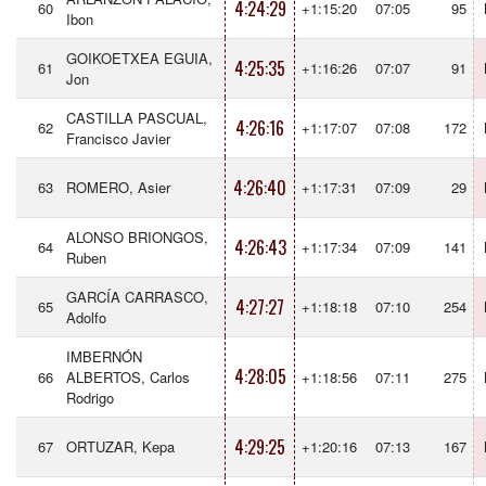
4:24:29
60
+1:15:20
07:05
95
Ibon
GOIKOETXEA EGUIA,
4:25:35
61
+1:16:26
07:07
91
Jon
CASTILLA PASCUAL,
4:26:16
62
+1:17:07
07:08
172
Francisco Javier
4:26:40
63
ROMERO, Asier
+1:17:31
07:09
29
ALONSO BRIONGOS,
4:26:43
64
+1:17:34
07:09
141
Ruben
GARCÍA CARRASCO,
4:27:27
65
+1:18:18
07:10
254
Adolfo
IMBERNÓN
4:28:05
66
ALBERTOS, Carlos
+1:18:56
07:11
275
Rodrigo
4:29:25
67
ORTUZAR, Kepa
+1:20:16
07:13
167