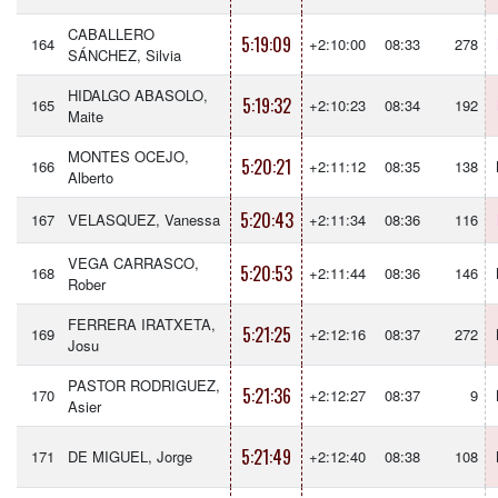
CABALLERO
5:19:09
164
+2:10:00
08:33
278
SÁNCHEZ, Silvia
HIDALGO ABASOLO,
5:19:32
165
+2:10:23
08:34
192
Maite
MONTES OCEJO,
5:20:21
166
+2:11:12
08:35
138
Alberto
5:20:43
167
VELASQUEZ, Vanessa
+2:11:34
08:36
116
VEGA CARRASCO,
5:20:53
168
+2:11:44
08:36
146
Rober
FERRERA IRATXETA,
5:21:25
169
+2:12:16
08:37
272
Josu
PASTOR RODRIGUEZ,
5:21:36
170
+2:12:27
08:37
9
Asier
5:21:49
171
DE MIGUEL, Jorge
+2:12:40
08:38
108