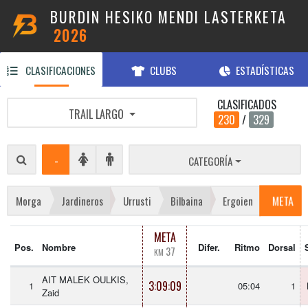
BURDIN HESIKO MENDI LASTERKETA
2026
CLASIFICACIONES
CLUBS
ESTADÍSTICAS
CLASIFICADOS
TRAIL LARGO
230
/
329
-
CATEGORÍA
META
Morga
Jardineros
Urrusti
Bilbaina
Ergoien
META
Pos.
Nombre
Difer.
Ritmo
Dorsal
37
KM
AIT MALEK OULKIS,
3:09:09
1
05:04
1
Zaid