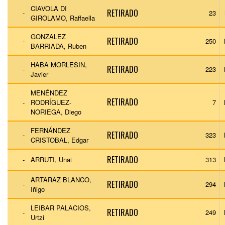
CIAVOLA DI
RETIRADO
-
23
GIROLAMO, Raffaella
GONZALEZ
RETIRADO
-
250
BARRIADA, Ruben
HABA MORLESIN,
RETIRADO
-
223
Javier
MENÉNDEZ
RETIRADO
-
RODRÍGUEZ-
7
NORIEGA, Diego
FERNÁNDEZ
RETIRADO
-
323
CRISTOBAL, Edgar
RETIRADO
-
ARRUTI, Unai
313
ARTARAZ BLANCO,
RETIRADO
-
294
Iñigo
LEIBAR PALACIOS,
RETIRADO
-
249
Urtzi