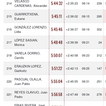
VELASCO
5:44:32
214
+2:35:23
09:14
239
CARDENAS, Alexander
GUARROTXENA,
5:45:11
215
+2:36:02
09:15
295
Eukene
GONZÁLEZ LORENZO,
5:45:46
216
+2:36:37
09:16
302
Lidia
LÓPEZ SASIAN,
5:48:48
217
+2:39:39
09:21
24
Monica
VARELA DORRIO,
5:50:07
218
+2:40:58
09:23
312
Camilo
ERAUZKIN LOPEZ,
5:51:22
219
+2:42:13
09:25
147
Garikoitz
PASCUAL OLALLA,
5:55:04
220
+2:45:55
09:31
251
Juan Pablo
REYES CLAVIJO, Juan
5:56:58
221
+2:47:49
09:34
276
Pedro
FRIAS RIVERA, José