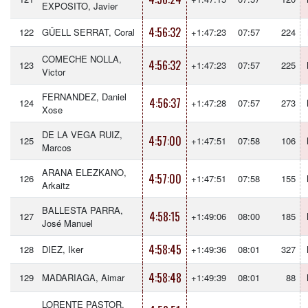
EXPOSITO, Javier
4:56:32
122
GÜELL SERRAT, Coral
+1:47:23
07:57
224
COMECHE NOLLA,
4:56:32
123
+1:47:23
07:57
225
Victor
FERNANDEZ, Daniel
4:56:37
124
+1:47:28
07:57
273
Xose
DE LA VEGA RUIZ,
4:57:00
125
+1:47:51
07:58
106
Marcos
ARANA ELEZKANO,
4:57:00
126
+1:47:51
07:58
155
Arkaitz
BALLESTA PARRA,
4:58:15
127
+1:49:06
08:00
185
José Manuel
4:58:45
128
DIEZ, Iker
+1:49:36
08:01
327
4:58:48
129
MADARIAGA, Aimar
+1:49:39
08:01
88
LORENTE PASTOR,