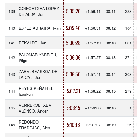
GOIKOETXEA LOPEZ
5:05:20
139
+1:56:11
08:11
228
DE ALDA, Jon
5:05:40
140
LOPEZ ABRAIRA, Ivan
+1:56:31
08:12
104
5:06:28
141
REKALDE, Jon
+1:57:19
08:13
231
PALOMAR YARRITU,
5:06:36
142
+1:57:27
08:13
274
Iñigo
ZABALBEASKOA DE
5:06:50
143
+1:57:41
08:14
308
LA CAL, Jon
REYES PEÑAFIEL,
5:07:31
144
+1:58:22
08:15
279
Izaskun
AURREKOETXEA
5:08:15
145
+1:59:06
08:16
51
ALONSO, Ander
REDONDO
5:10:16
146
+2:01:07
08:19
26
FRADEJAS, Ales