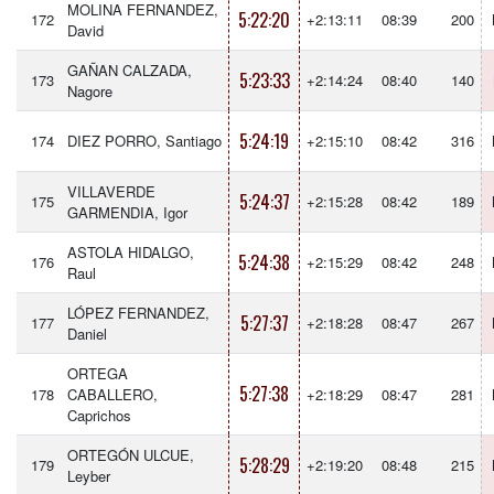
MOLINA FERNANDEZ,
5:22:20
172
+2:13:11
08:39
200
David
GAÑAN CALZADA,
5:23:33
173
+2:14:24
08:40
140
Nagore
5:24:19
174
DIEZ PORRO, Santiago
+2:15:10
08:42
316
VILLAVERDE
5:24:37
175
+2:15:28
08:42
189
GARMENDIA, Igor
ASTOLA HIDALGO,
5:24:38
176
+2:15:29
08:42
248
Raul
LÓPEZ FERNANDEZ,
5:27:37
177
+2:18:28
08:47
267
Daniel
ORTEGA
5:27:38
178
CABALLERO,
+2:18:29
08:47
281
Caprichos
ORTEGÓN ULCUE,
5:28:29
179
+2:19:20
08:48
215
Leyber