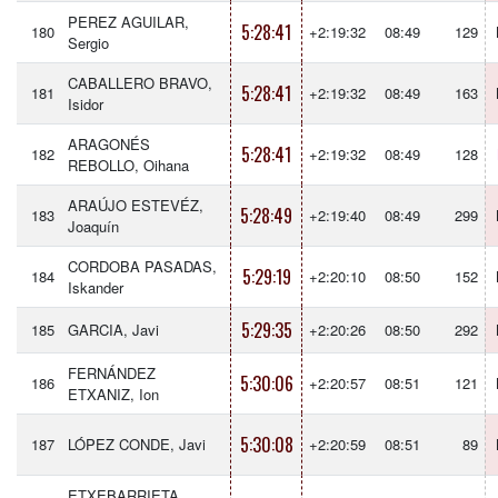
PEREZ AGUILAR,
5:28:41
180
+2:19:32
08:49
129
Sergio
CABALLERO BRAVO,
5:28:41
181
+2:19:32
08:49
163
Isidor
ARAGONÉS
5:28:41
182
+2:19:32
08:49
128
REBOLLO, Oihana
ARAÚJO ESTEVÉZ,
5:28:49
183
+2:19:40
08:49
299
Joaquín
CORDOBA PASADAS,
5:29:19
184
+2:20:10
08:50
152
Iskander
5:29:35
185
GARCIA, Javi
+2:20:26
08:50
292
FERNÁNDEZ
5:30:06
186
+2:20:57
08:51
121
ETXANIZ, Ion
5:30:08
187
LÓPEZ CONDE, Javi
+2:20:59
08:51
89
ETXEBARRIETA,