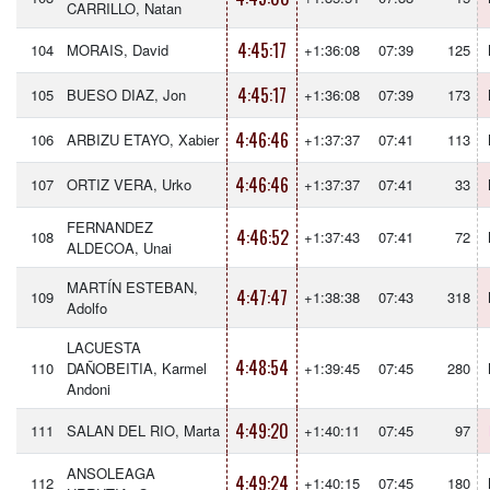
CARRILLO, Natan
4:45:17
104
MORAIS, David
+1:36:08
07:39
125
4:45:17
105
BUESO DIAZ, Jon
+1:36:08
07:39
173
4:46:46
106
ARBIZU ETAYO, Xabier
+1:37:37
07:41
113
4:46:46
107
ORTIZ VERA, Urko
+1:37:37
07:41
33
FERNANDEZ
4:46:52
108
+1:37:43
07:41
72
ALDECOA, Unai
MARTÍN ESTEBAN,
4:47:47
109
+1:38:38
07:43
318
Adolfo
LACUESTA
4:48:54
110
DAÑOBEITIA, Karmel
+1:39:45
07:45
280
Andoni
4:49:20
111
SALAN DEL RIO, Marta
+1:40:11
07:45
97
ANSOLEAGA
4:49:24
112
+1:40:15
07:45
180