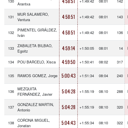
4:58:51
130
+1:49:42
08:01
142
Arantxa
MUR SALAMERO,
4:58:51
131
+1:49:42
08:01
143
Ventura
PIMENTEL GIRÁLDEZ,
4:58:51
132
+1:49:42
08:01
136
Iván
ZABALETA BILBAO,
4:59:14
133
+1:50:05
08:01
14
Egoitz
4:59:50
134
POU BARCELO, Xisca
+1:50:41
08:02
317
5:00:43
135
RAMOS GOMEZ, Jorge
+1:51:34
08:04
240
MEZQUITA
5:04:28
136
+1:55:19
08:10
288
FERNÁNDEZ, Javier
GONZALEZ MARTIN,
5:04:28
137
+1:55:19
08:10
320
Antonio
CORONA MIGUEL,
5:04:43
138
+1:55:34
08:10
322
Jonatan