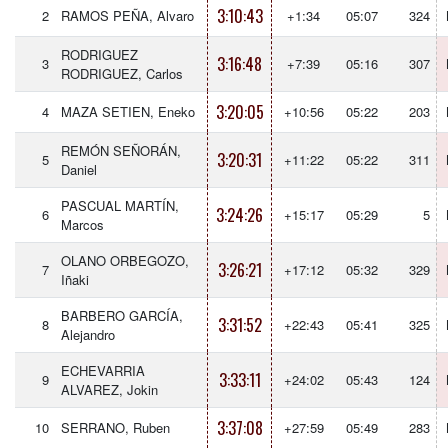
3:10:43
2
RAMOS PEÑA, Alvaro
+1:34
05:07
324
RODRIGUEZ
3:16:48
3
+7:39
05:16
307
RODRIGUEZ, Carlos
3:20:05
4
MAZA SETIEN, Eneko
+10:56
05:22
203
REMÓN SEÑORÁN,
3:20:31
5
+11:22
05:22
311
Daniel
PASCUAL MARTÍN,
3:24:26
6
+15:17
05:29
5
Marcos
OLANO ORBEGOZO,
3:26:21
7
+17:12
05:32
329
Iñaki
BARBERO GARCÍA,
3:31:52
8
+22:43
05:41
325
Alejandro
ECHEVARRIA
3:33:11
9
+24:02
05:43
124
ALVAREZ, Jokin
3:37:08
10
SERRANO, Ruben
+27:59
05:49
283