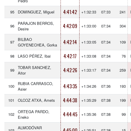
Pedro
4:41:42
95
DOMINGUEZ, Miguel
+1:32:33
07:33
241
PARAJON BERROS,
4:42:09
96
+1:33:00
07:34
304
Desire
BILBAO
4:42:14
97
+1:33:05
07:34
109
GOYENECHEA, Gorka
4:42:17
98
LASO PÉREZ, Ibai
+1:33:08
07:34
76
TOBAR SANCHEZ,
4:42:26
99
+1:33:17
07:34
259
Aitor
RUBIA CARRASCO,
4:43:35
100
+1:34:26
07:36
193
Asier
4:44:38
101
OLCOZ ATXA, Amets
+1:35:29
07:38
199
ORTEGA PARDO,
4:44:45
102
+1:35:36
07:38
99
Eneko
ALMODÓVAR
4:45:00
103
+1:35:51
07:38
15