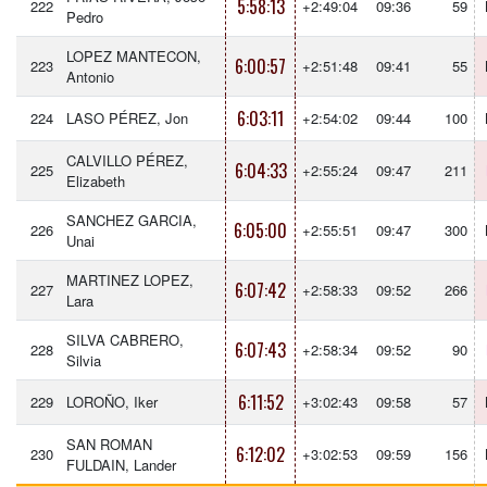
5:58:13
222
+2:49:04
09:36
59
Pedro
LOPEZ MANTECON,
6:00:57
223
+2:51:48
09:41
55
Antonio
6:03:11
224
LASO PÉREZ, Jon
+2:54:02
09:44
100
CALVILLO PÉREZ,
6:04:33
225
+2:55:24
09:47
211
Elizabeth
SANCHEZ GARCIA,
6:05:00
226
+2:55:51
09:47
300
Unai
MARTINEZ LOPEZ,
6:07:42
227
+2:58:33
09:52
266
Lara
SILVA CABRERO,
6:07:43
228
+2:58:34
09:52
90
Silvia
6:11:52
229
LOROÑO, Iker
+3:02:43
09:58
57
SAN ROMAN
6:12:02
230
+3:02:53
09:59
156
FULDAIN, Lander