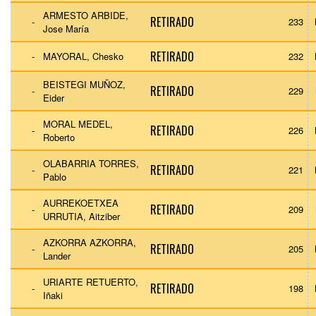
ARMESTO ARBIDE,
RETIRADO
-
233
Jose María
RETIRADO
-
MAYORAL, Chesko
232
BEISTEGI MUÑOZ,
RETIRADO
-
229
Eider
MORAL MEDEL,
RETIRADO
-
226
Roberto
OLABARRIA TORRES,
RETIRADO
-
221
Pablo
AURREKOETXEA
RETIRADO
-
209
URRUTIA, Aitziber
AZKORRA AZKORRA,
RETIRADO
-
205
Lander
URIARTE RETUERTO,
RETIRADO
-
198
Iñaki