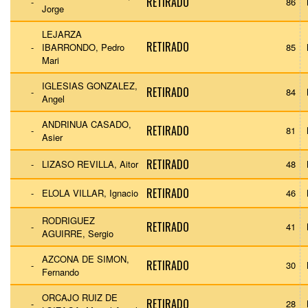
RETIRADO
-
86
Jorge
LEJARZA
RETIRADO
-
IBARRONDO, Pedro
85
Mari
IGLESIAS GONZALEZ,
RETIRADO
-
84
Angel
ANDRINUA CASADO,
RETIRADO
-
81
Asier
RETIRADO
-
LIZASO REVILLA, Aitor
48
RETIRADO
-
ELOLA VILLAR, Ignacio
46
RODRIGUEZ
RETIRADO
-
41
AGUIRRE, Sergio
AZCONA DE SIMON,
RETIRADO
-
30
Fernando
ORCAJO RUIZ DE
RETIRADO
-
28