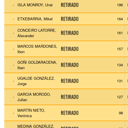
RETIRADO
-
ISLA MONROY, Unai
196
RETIRADO
-
ETXEBARRIA, Mikel
164
CONCEIRO LATORRE,
RETIRADO
-
161
Alexander
MARCOS MARDONES,
RETIRADO
-
157
Ibon
GOÑI GOLDARACENA,
RETIRADO
-
134
Iban
UGALDE GONZÁLEZ,
RETIRADO
-
131
Jorge
GARCIA MORODO,
RETIRADO
-
127
Julian
MARTÍN NIETO,
RETIRADO
-
98
Verónica
MEDINA GONZÁLEZ,