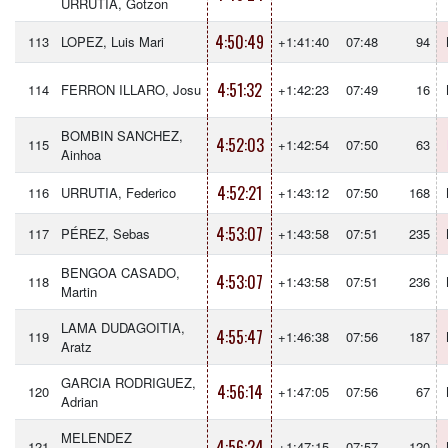
URRUTIA, Gotzon
4:50:49
113
LOPEZ, Luis Mari
+1:41:40
07:48
94
4:51:32
114
FERRON ILLARO, Josu
+1:42:23
07:49
16
BOMBIN SANCHEZ,
4:52:03
115
+1:42:54
07:50
63
Ainhoa
4:52:21
116
URRUTIA, Federico
+1:43:12
07:50
168
4:53:07
117
PÉREZ, Sebas
+1:43:58
07:51
235
BENGOA CASADO,
4:53:07
118
+1:43:58
07:51
236
Martin
LAMA DUDAGOITIA,
4:55:47
119
+1:46:38
07:56
187
Aratz
GARCIA RODRIGUEZ,
4:56:14
120
+1:47:05
07:56
67
Adrian
MELENDEZ
4:56:24
121
+1:47:15
07:57
120