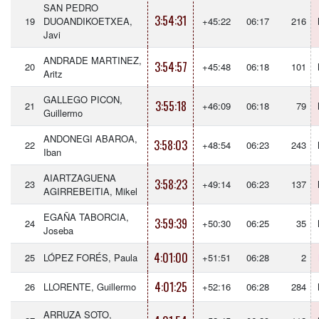
SAN PEDRO
3:54:31
19
DUOANDIKOETXEA,
+45:22
06:17
216
Javi
ANDRADE MARTINEZ,
3:54:57
20
+45:48
06:18
101
Aritz
GALLEGO PICON,
3:55:18
21
+46:09
06:18
79
Guillermo
ANDONEGI ABAROA,
3:58:03
22
+48:54
06:23
243
Iban
AIARTZAGUENA
3:58:23
23
+49:14
06:23
137
AGIRREBEITIA, Mikel
EGAÑA TABORCIA,
3:59:39
24
+50:30
06:25
35
Joseba
4:01:00
25
LÓPEZ FORÉS, Paula
+51:51
06:28
2
4:01:25
26
LLORENTE, Guillermo
+52:16
06:28
284
ARRUZA SOTO,