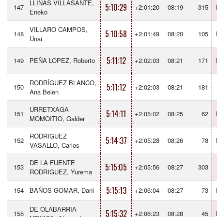
LLINÁS VILLASANTE,
5:10:29
147
+2:01:20
08:19
315
Eneko
VILLARO CAMPOS,
5:10:58
148
+2:01:49
08:20
105
Unai
5:11:12
149
PEÑA LOPEZ, Roberto
+2:02:03
08:21
171
RODRÍGUEZ BLANCO,
5:11:12
150
+2:02:03
08:21
181
Ana Belen
URRETXAGA
5:14:11
151
+2:05:02
08:25
62
MOMOITIO, Galder
RODRIGUEZ
5:14:37
152
+2:05:28
08:26
78
VASALLO, Carlos
DE LA FUENTE
5:15:05
153
+2:05:56
08:27
303
RODRIGUEZ, Yurema
5:15:13
154
BAÑOS GOMAR, Dani
+2:06:04
08:27
73
DE OLABARRIA
5:15:32
155
+2:06:23
08:28
45