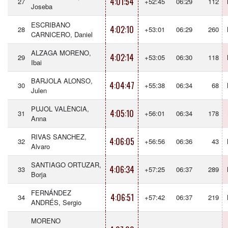
4:01:54
27
+52:45
06:29
112
Joseba
ESCRIBANO
4:02:10
28
+53:01
06:29
260
CARNICERO, Daniel
ALZAGA MORENO,
4:02:14
29
+53:05
06:30
118
Ibai
BARJOLA ALONSO,
4:04:47
30
+55:38
06:34
68
Julen
PUJOL VALÈNCIA,
4:05:10
31
+56:01
06:34
178
Anna
RIVAS SANCHEZ,
4:06:05
32
+56:56
06:36
43
Alvaro
SANTIAGO ORTUZAR,
4:06:34
33
+57:25
06:37
289
Borja
FERNÁNDEZ
4:06:51
34
+57:42
06:37
219
ANDRÉS, Sergio
MORENO