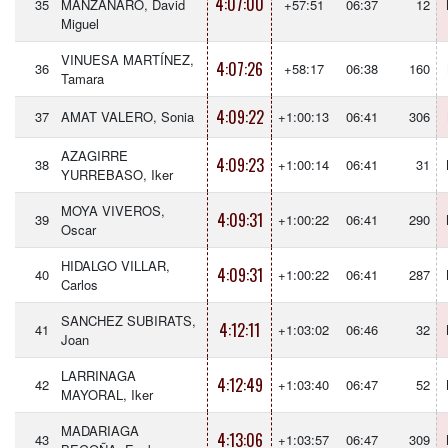
4:07:00
35
MANZANARO, David
+57:51
06:37
12
Miguel
VINUESA MARTÍNEZ,
4:07:26
36
+58:17
06:38
160
Tamara
4:09:22
37
AMAT VALERO, Sonia
+1:00:13
06:41
306
AZAGIRRE
4:09:23
38
+1:00:14
06:41
31
YURREBASO, Iker
MOYA VIVEROS,
4:09:31
39
+1:00:22
06:41
290
Oscar
HIDALGO VILLAR,
4:09:31
40
+1:00:22
06:41
287
Carlos
SANCHEZ SUBIRATS,
4:12:11
41
+1:03:02
06:46
32
Joan
LARRINAGA
4:12:49
42
+1:03:40
06:47
52
MAYORAL, Iker
MADARIAGA
4:13:06
43
+1:03:57
06:47
309