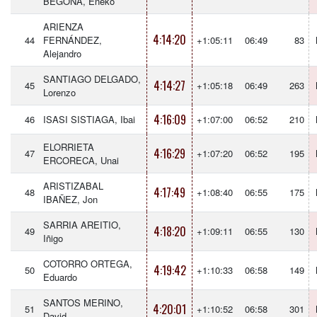
BEGOÑA, Eneko
ARIENZA
4:14:20
44
FERNÁNDEZ,
+1:05:11
06:49
83
Alejandro
SANTIAGO DELGADO,
4:14:27
45
+1:05:18
06:49
263
Lorenzo
4:16:09
46
ISASI SISTIAGA, Ibai
+1:07:00
06:52
210
ELORRIETA
4:16:29
47
+1:07:20
06:52
195
ERCORECA, Unai
ARISTIZABAL
4:17:49
48
+1:08:40
06:55
175
IBAÑEZ, Jon
SARRIA AREITIO,
4:18:20
49
+1:09:11
06:55
130
Iñigo
COTORRO ORTEGA,
4:19:42
50
+1:10:33
06:58
149
Eduardo
SANTOS MERINO,
4:20:01
51
+1:10:52
06:58
301
David