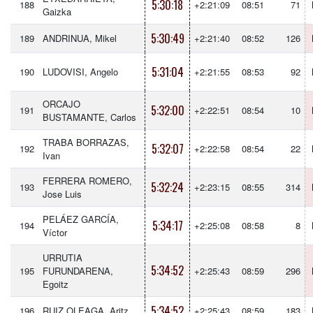
5:30:18
188
+2:21:09
08:51
71
Gaizka
5:30:49
189
ANDRINUA, Mikel
+2:21:40
08:52
126
5:31:04
190
LUDOVISI, Angelo
+2:21:55
08:53
92
ORCAJO
5:32:00
191
+2:22:51
08:54
10
BUSTAMANTE, Carlos
TRABA BORRAZAS,
5:32:07
192
+2:22:58
08:54
22
Ivan
FERRERA ROMERO,
5:32:24
193
+2:23:15
08:55
314
Jose Luis
PELÁEZ GARCÍA,
5:34:17
194
+2:25:08
08:58
8
Víctor
URRUTIA
5:34:52
195
FURUNDARENA,
+2:25:43
08:59
296
Egoitz
5:34:52
196
RUIZ OLEAGA, Aritz
+2:25:43
08:59
183