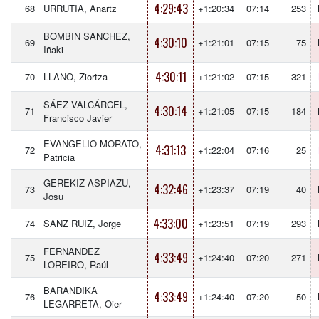
4:29:43
68
URRUTIA, Anartz
+1:20:34
07:14
253
BOMBIN SANCHEZ,
4:30:10
69
+1:21:01
07:15
75
Iñaki
4:30:11
70
LLANO, Ziortza
+1:21:02
07:15
321
SÁEZ VALCÁRCEL,
4:30:14
71
+1:21:05
07:15
184
Francisco Javier
EVANGELIO MORATO,
4:31:13
72
+1:22:04
07:16
25
Patricia
GEREKIZ ASPIAZU,
4:32:46
73
+1:23:37
07:19
40
Josu
4:33:00
74
SANZ RUIZ, Jorge
+1:23:51
07:19
293
FERNANDEZ
4:33:49
75
+1:24:40
07:20
271
LOREIRO, Raúl
BARANDIKA
4:33:49
76
+1:24:40
07:20
50
LEGARRETA, Oier