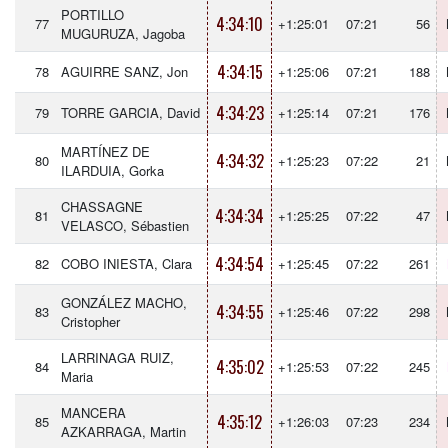
PORTILLO
4:34:10
77
+1:25:01
07:21
56
MUGURUZA, Jagoba
4:34:15
78
AGUIRRE SANZ, Jon
+1:25:06
07:21
188
4:34:23
79
TORRE GARCIA, David
+1:25:14
07:21
176
MARTÍNEZ DE
4:34:32
80
+1:25:23
07:22
21
ILARDUIA, Gorka
CHASSAGNE
4:34:34
81
+1:25:25
07:22
47
VELASCO, Sébastien
4:34:54
82
COBO INIESTA, Clara
+1:25:45
07:22
261
GONZÁLEZ MACHO,
4:34:55
83
+1:25:46
07:22
298
Cristopher
LARRINAGA RUIZ,
4:35:02
84
+1:25:53
07:22
245
Maria
MANCERA
4:35:12
85
+1:26:03
07:23
234
AZKARRAGA, Martin