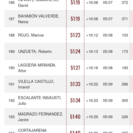
51:19
186
+16:08
05:07
372
David
BAHABÓN VALVERDE,
51:19
187
+16:08
05:07
371
Naroa
51:23
188
ROJO, Marcos
+16:12
05:08
103
51:24
189
UNZUETA, Roberto
+16:13
05:08
173
LAGÜERA MIRANDA,
51:27
190
+16:16
05:08
193
Aitor
VILELLA CASTILLO,
51:33
191
+16:22
05:09
296
Imanol
ESCALANTE INSAUSTI,
51:34
192
+16:23
05:09
300
Julio
MADRAZO FERNANDEZ,
51:40
193
+16:29
05:09
226
Janire
CORTAJARENA
194
+16:29
05:09
227