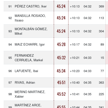
45:24
91
PÉREZ CASTRO, Iker
+10:13
04:32
369
MANSILLA ROSADO,
45:24
92
+10:13
04:32
113
Itsaso
MONTALBÁN GÓMEZ,
45:24
93
+10:13
04:32
304
Mikel
45:28
94
MAIZ ECHARRI, Igor
+10:17
04:32
89
FERNANDEZ
45:32
95
+10:21
04:33
15
CERRUELA, Markel
45:34
96
LAFUENTE, Ibai
+10:23
04:33
77
45:51
97
RIVAS, Adrian
+10:40
04:35
363
MERINO MARTINEZ,
45:52
98
+10:41
04:35
225
Xabier
MARTÍNEZ ARCE,
45:55
99
+10:44
04:35
241