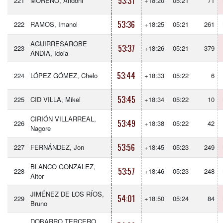
53:31
221
MORENO, Andoni
+18:20
05:21
71
53:36
222
RAMOS, Imanol
+18:25
05:21
261
AGUIRRESAROBE
53:37
223
+18:26
05:21
379
ANDIA, Idoia
53:44
224
LÓPEZ GÓMEZ, Chelo
+18:33
05:22
6
53:45
225
CID VILLA, Mikel
+18:34
05:22
10
CIRIÓN VILLARREAL,
53:49
226
+18:38
05:22
42
Nagore
53:56
227
FERNÁNDEZ, Jon
+18:45
05:23
249
BLANCO GONZALEZ,
53:57
228
+18:46
05:23
248
Aitor
JIMÉNEZ DE LOS RÍOS,
54:01
229
+18:50
05:24
84
Bruno
DOBARRO TERCERO,