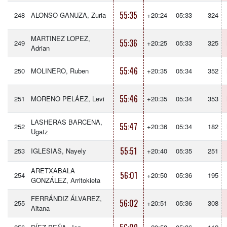
55:35
248
ALONSO GANUZA, Zuria
+20:24
05:33
324
MARTINEZ LOPEZ,
55:36
249
+20:25
05:33
325
Adrian
55:46
250
MOLINERO, Ruben
+20:35
05:34
352
55:46
251
MORENO PELÁEZ, Levi
+20:35
05:34
353
LASHERAS BARCENA,
55:47
252
+20:36
05:34
182
Ugatz
55:51
253
IGLESIAS, Nayely
+20:40
05:35
251
ARETXABALA
56:01
254
+20:50
05:36
195
GONZÁLEZ, Arritokieta
FERRÁNDIZ ÁLVAREZ,
56:02
255
+20:51
05:36
308
Aitana