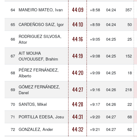
44:09
64
MANEIRO MATEO, Ivan
+8:58
04:24
357
44:10
65
CARDEÑOSO SAIZ, Igor
+8:59
04:24
50
RODRIGUEZ SILVOSA,
44:16
66
+9:05
04:25
25
Aitor
AIT MOUHA
44:19
67
+9:08
04:25
152
OUYOUUSEF, Brahim
PÉREZ FERNÁNDEZ,
44:20
68
+9:09
04:25
18
Alberto
GÓMEZ FERNÁNDEZ,
44:27
69
+9:16
04:26
218
Danel
44:28
70
SANTOS, Mikel
+9:17
04:26
22
44:31
71
PORTILLA EDESA, Josu
+9:20
04:27
68
44:32
72
GONZALEZ, Ander
+9:21
04:27
62