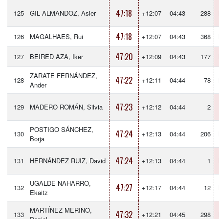
47:18
125
GIL ALMANDOZ, Asier
+12:07
04:43
288
47:18
126
MAGALHAES, Rui
+12:07
04:43
368
47:20
127
BEIRED AZA, Iker
+12:09
04:43
177
ZARATE FERNÁNDEZ,
47:22
128
+12:11
04:44
78
Ander
47:23
129
MADERO ROMÁN, Silvia
+12:12
04:44
2
POSTIGO SÁNCHEZ,
47:24
130
+12:13
04:44
206
Borja
47:24
131
HERNÁNDEZ RUIZ, David
+12:13
04:44
1
UGALDE NAHARRO,
47:27
132
+12:17
04:44
12
Ekaitz
MARTÍNEZ MERINO,
47:32
133
+12:21
04:45
298