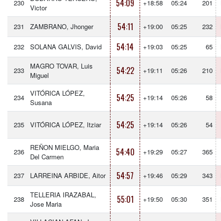
54:09
230
+18:58
05:24
201
Victor
54:11
231
ZAMBRANO, Jhonger
+19:00
05:25
232
54:14
232
SOLANA GALVIS, David
+19:03
05:25
65
MAGRO TOVAR, Luis
54:22
233
+19:11
05:26
210
Miguel
VITÓRICA LÓPEZ,
54:25
234
+19:14
05:26
58
Susana
54:25
235
VITÓRICA LÓPEZ, Itziar
+19:14
05:26
54
REÑON MIELGO, Maria
54:40
236
+19:29
05:27
365
Del Carmen
54:57
237
LARREINA ARBIDE, Aitor
+19:46
05:29
343
TELLERIA IRAZABAL,
55:01
238
+19:50
05:30
351
Jose Maria