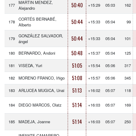
MARTIN MENDEZ,
50:40
177
+15:29
05:03
162
Alejandro
CORTÉS BERNABÉ,
50:44
178
+15:33
05:04
99
Alberto
GONZÁLEZ SALVADOR,
50:44
179
+15:33
05:04
101
ángel
50:48
180
BERNARDO, Andoni
+15:37
05:04
125
51:05
181
VISEDA, Yuri
+15:54
05:06
317
51:08
182
MORENO FRANCO, Iñigo
+15:57
05:06
345
51:13
183
ARLUCEA MUGICA, Unai
+16:02
05:07
118
51:14
184
DIEGO MARCOS, Olatz
+16:03
05:07
169
51:14
185
MADEJA, Joanne
+16:03
05:07
250
INFANTE CAMARERO,