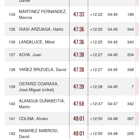
Daniel
MARTINEZ FERNANDEZ,
47:33
134
+12:22
04:45
189
Marcos
47:36
135
ISASI ARZUAGA, Haritz
+12:25
04:45
344
47:36
136
LANDALUCE, Mikel
+12:25
04:45
340
47:38
137
ACHA, Juan
+12:27
04:45
204
47:38
138
YAÑEZ BRIZUELA, David
+12:27
04:45
348
OSTARIZ COARASA,
47:39
139
+12:28
04:45
7
José Miguel (mikel)
ALANGUA DUÑABEITIA,
47:58
140
+12:47
04:47
342
Martin
48:01
141
COLINA, Alvaro
+12:50
04:48
367
RAMIREZ AMBROSI,
48:01
142
+12:50
04:48
205
David