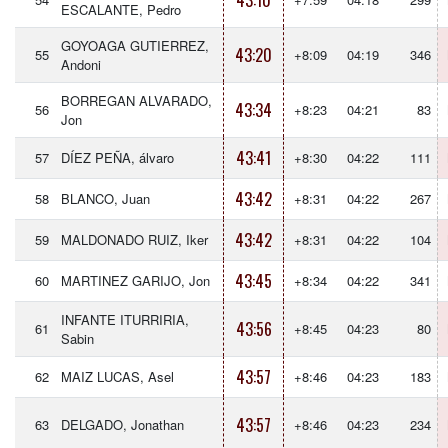
43:10
ESCALANTE, Pedro
GOYOAGA GUTIERREZ,
43:20
55
+8:09
04:19
346
Andoni
BORREGAN ALVARADO,
43:34
56
+8:23
04:21
83
Jon
43:41
57
DÍEZ PEÑA, álvaro
+8:30
04:22
111
43:42
58
BLANCO, Juan
+8:31
04:22
267
43:42
59
MALDONADO RUIZ, Iker
+8:31
04:22
104
43:45
60
MARTINEZ GARIJO, Jon
+8:34
04:22
341
INFANTE ITURRIRIA,
43:56
61
+8:45
04:23
80
Sabin
43:57
62
MAIZ LUCAS, Asel
+8:46
04:23
183
43:57
63
DELGADO, Jonathan
+8:46
04:23
234