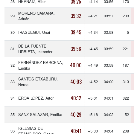
39:25
28
HERNAIZ, Aitor
+4:14
03:56
170
MORENO CÁMARA,
39:32
29
+4:21
03:57
203
Adrián
39:45
30
IRASUEGUI, Unai
+4:34
03:58
5
DE LA FUENTE
39:56
31
+4:45
03:59
221
URBIETA, Iskander
FERNÁNDEZ BARCENA,
40:00
32
+4:49
03:59
187
Endika
SANTOS ETXABURU,
40:03
33
+4:52
04:00
313
Nerea
40:12
34
EROA LOPEZ, Aitor
+5:01
04:01
322
40:29
35
SANZ SALAZAR, Endika
+5:18
04:02
52
IGLESIAS DE
40:41
36
+5:30
04:04
208
FRANCISCO, Gorka