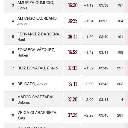
AMURIZA GUMUCIO,
36:30
3
+1:19
03:38
197
Gorka
ALFONSO LAUREANO,
36:35
4
+1:24
03:39
184
Javier
FERNANDEZ BARCENA.,
36:41
5
+1:30
03:40
191
Raul
FONSECA VÁZQUEZ,
36:59
6
+1:48
03:41
198
Rubén
37:03
7
RUIZ BONAFAU, Eneko
+1:52
03:42
337
37:11
8
DELGADO, Javier
+2:00
03:43
302
MARCO OYARZABAL,
37:20
9
+2:09
03:43
4
Dolores
VEIGA OLABARRIETA,
37:39
10
+2:28
03:45
281
Xabi