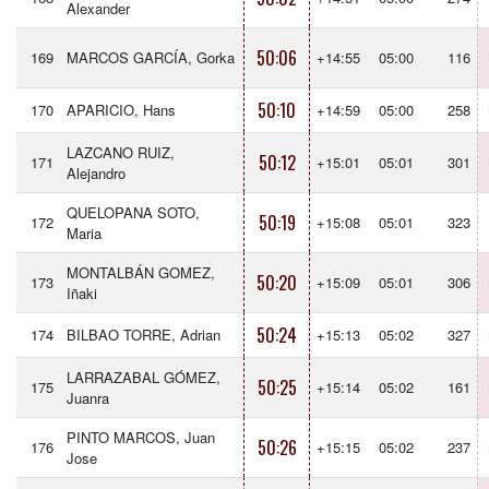
Alexander
50:06
169
MARCOS GARCÍA, Gorka
+14:55
05:00
116
50:10
170
APARICIO, Hans
+14:59
05:00
258
LAZCANO RUIZ,
50:12
171
+15:01
05:01
301
Alejandro
QUELOPANA SOTO,
50:19
172
+15:08
05:01
323
Maria
MONTALBÁN GOMEZ,
50:20
173
+15:09
05:01
306
Iñaki
50:24
174
BILBAO TORRE, Adrian
+15:13
05:02
327
LARRAZABAL GÓMEZ,
50:25
175
+15:14
05:02
161
Juanra
PINTO MARCOS, Juan
50:26
176
+15:15
05:02
237
Jose