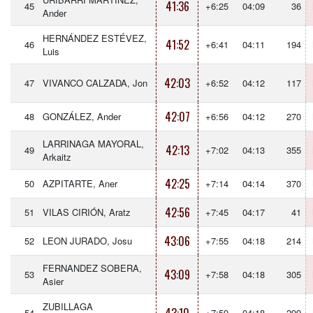
41:36
45
+6:25
04:09
36
Ander
HERNÁNDEZ ESTÉVEZ,
41:52
46
+6:41
04:11
194
Luis
42:03
47
VIVANCO CALZADA, Jon
+6:52
04:12
117
42:07
48
GONZÁLEZ, Ander
+6:56
04:12
270
LARRINAGA MAYORAL,
42:13
49
+7:02
04:13
355
Arkaitz
42:25
50
AZPITARTE, Aner
+7:14
04:14
370
42:56
51
VILAS CIRIÓN, Aratz
+7:45
04:17
41
43:06
52
LEON JURADO, Josu
+7:55
04:18
214
FERNANDEZ SOBERA,
43:09
53
+7:58
04:18
305
Asier
ZUBILLAGA
54
+7:59
04:18
299