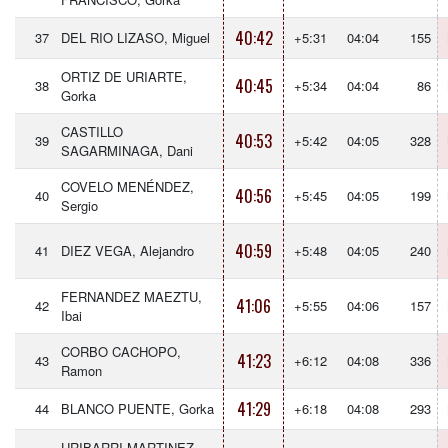
40:42
37
DEL RIO LIZASO, Miguel
+5:31
04:04
155
ORTIZ DE URIARTE,
40:45
38
+5:34
04:04
86
Gorka
CASTILLO
40:53
39
+5:42
04:05
328
SAGARMINAGA, Dani
COVELO MENÉNDEZ,
40:56
40
+5:45
04:05
199
Sergio
40:59
41
DIEZ VEGA, Alejandro
+5:48
04:05
240
FERNANDEZ MAEZTU,
41:06
42
+5:55
04:06
157
Ibai
CORBO CACHOPO,
41:23
43
+6:12
04:08
336
Ramon
41:29
44
BLANCO PUENTE, Gorka
+6:18
04:08
293
URIBARRI MARTINEZ,