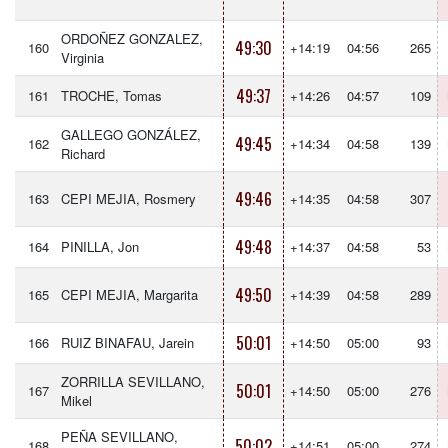
ORDOÑEZ GONZALEZ,
49:30
160
+14:19
04:56
265
Virginia
49:37
161
TROCHE, Tomas
+14:26
04:57
109
GALLEGO GONZÁLEZ,
49:45
162
+14:34
04:58
139
Richard
49:46
163
CEPI MEJIA, Rosmery
+14:35
04:58
307
49:48
164
PINILLA, Jon
+14:37
04:58
53
49:50
165
CEPI MEJIA, Margarita
+14:39
04:58
289
50:01
166
RUIZ BINAFAU, Jarein
+14:50
05:00
93
ZORRILLA SEVILLANO,
50:01
167
+14:50
05:00
276
Mikel
PEÑA SEVILLANO,
50:02
168
+14:51
05:00
274