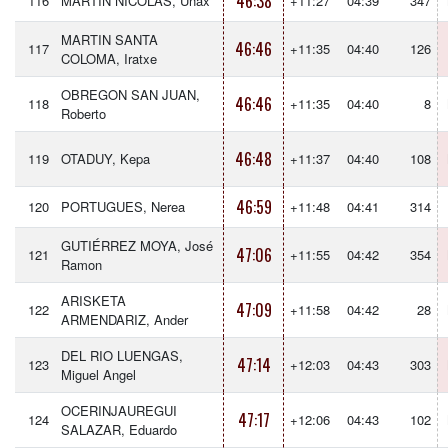
46:38
116
MARTIN NICOLÁS, Unax
+11:27
04:39
347
MARTIN SANTA
46:46
117
+11:35
04:40
126
COLOMA, Iratxe
OBREGON SAN JUAN,
46:46
118
+11:35
04:40
8
Roberto
46:48
119
OTADUY, Kepa
+11:37
04:40
108
46:59
120
PORTUGUES, Nerea
+11:48
04:41
314
GUTIÉRREZ MOYA, José
47:06
121
+11:55
04:42
354
Ramon
ARISKETA
47:09
122
+11:58
04:42
28
ARMENDARIZ, Ander
DEL RIO LUENGAS,
47:14
123
+12:03
04:43
303
Miguel Angel
OCERINJAUREGUI
47:17
124
+12:06
04:43
102
SALAZAR, Eduardo