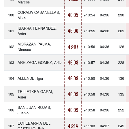
Marcos
CORADA CABANELLAS,
46:05
100
+10:54
04:36
230
Mikel
IBARRA FERNANDEZ,
46:06
101
+10:55
04:36
209
Asier
MORAZAN PALMA,
46:07
102
+10:56
04:36
128
Ninosca
46:08
103
AREIZAGA GOMEZ, Aritz
+10:57
04:36
228
46:09
104
ALLENDE, Igor
+10:58
04:36
136
TELLETXEA GARAI,
46:09
105
+10:58
04:36
135
Asier
SAN JUAN ROJAS,
46:09
106
+10:58
04:36
252
Juanjo
ECHEBARRIA DEL
46:14
107
+11:03
04:37
245
CASTILLO, Erik