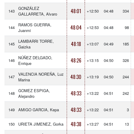
GONZÁLEZ
48:01
143
+12:50
04:48
334
GALLARRETA, Alvaro
RAMOS GUERRA,
48:04
144
+12:53
04:48
98
Juanmi
LAMBARRI TORRE,
48:18
145
+13:07
04:49
185
Gaizka
NÚÑEZ DELGADO,
48:26
146
+13:15
04:50
326
Enrique
VALENCIA NOREÑA, Luz
48:30
147
+13:19
04:50
244
Marina
GOMEZ ESPIGA,
48:33
148
+13:22
04:51
242
Alejandro
48:33
149
AMIGO GARCIA, Kepa
+13:22
04:51
3
48:38
150
URIETA JIMENEZ, Gorka
+13:27
04:51
13