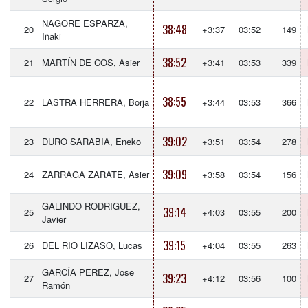
NAGORE ESPARZA,
38:48
20
+3:37
03:52
149
Iñaki
38:52
21
MARTÍN DE COS, Asier
+3:41
03:53
339
38:55
22
LASTRA HERRERA, Borja
+3:44
03:53
366
39:02
23
DURO SARABIA, Eneko
+3:51
03:54
278
39:09
24
ZARRAGA ZARATE, Asier
+3:58
03:54
156
GALINDO RODRIGUEZ,
39:14
25
+4:03
03:55
200
Javier
39:15
26
DEL RIO LIZASO, Lucas
+4:04
03:55
263
GARCÍA PEREZ, Jose
39:23
27
+4:12
03:56
100
Ramón