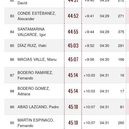
44:51
David
CONDE ESTÉBANEZ,
44:52
83
+9:41
04:29
271
Alexander
SANTAMARINA
44:55
84
+9:44
04:29
375
VALCARCE, Igor
45:03
85
DÍAZ RUIZ, Iñaki
+9:52
04:30
291
45:07
86
MACIAS VALLE, Manu
+9:56
04:30
166
BODERO RAMIREZ,
45:14
87
+10:03
04:31
16
Fernando
BODERO GOMEZ,
45:14
88
+10:03
04:31
17
Adriana
45:18
89
ABAD LAZCANO, Pedro
+10:07
04:31
81
MARTIN ESPINACO,
45:18
90
+10:07
04:31
260
Fernando