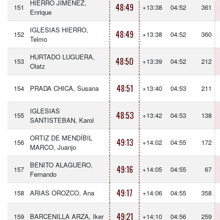
HIERRO JIMÉNEZ,
48:49
151
+13:38
04:52
361
Enrique
IGLESIAS HIERRO,
48:49
152
+13:38
04:52
360
Telmo
HURTADO LUGUERA,
48:50
153
+13:39
04:52
212
Olatz
48:51
154
PRADA CHICA, Susana
+13:40
04:53
211
IGLESIAS
48:53
155
+13:42
04:53
138
SANTISTEBAN, Karol
ORTIZ DE MENDÍBIL
49:13
156
+14:02
04:55
172
MARCO, Juanjo
BENITO ALAGUERO,
49:16
157
+14:05
04:55
67
Fernando
49:17
158
ARIAS OROZCO, Ana
+14:06
04:55
358
49:21
159
BARCENILLA ARZA, Iker
+14:10
04:56
259