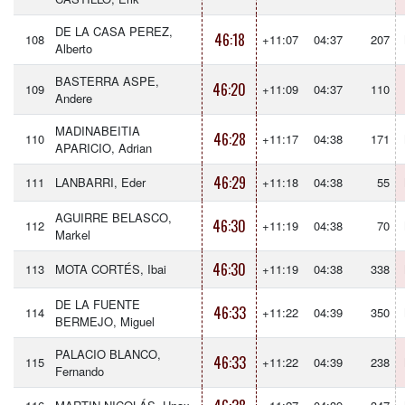
DE LA CASA PEREZ,
46:18
108
+11:07
04:37
207
Alberto
BASTERRA ASPE,
46:20
109
+11:09
04:37
110
Andere
MADINABEITIA
46:28
110
+11:17
04:38
171
APARICIO, Adrian
46:29
111
LANBARRI, Eder
+11:18
04:38
55
AGUIRRE BELASCO,
46:30
112
+11:19
04:38
70
Markel
46:30
113
MOTA CORTÉS, Ibai
+11:19
04:38
338
DE LA FUENTE
46:33
114
+11:22
04:39
350
BERMEJO, Miguel
PALACIO BLANCO,
46:33
115
+11:22
04:39
238
Fernando