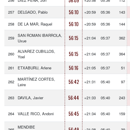
56:09
256
DÍEZ PEÑA, Jon
+20:58
05:36
112
56:10
257
DELGADO, Pablo
+20:59
05:36
143
56:10
258
DE LA MAR, Raquel
+20:59
05:36
144
SAN ROMAN IBARROLA,
56:15
259
+21:04
05:37
362
Uxue
ALVAREZ CUBILLOS,
56:15
260
+21:04
05:37
364
Yoel
56:16
261
ETXABURU, Arlene
+21:05
05:37
51
MARTÍNEZ CORTES,
56:42
262
+21:31
05:40
97
Leire
56:44
263
DAVILA, Javier
+21:33
05:40
243
56:45
264
VALLE RICO, Andoni
+21:34
05:40
159
MENDIBE
56:49
265
+21:38
05:40
39