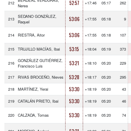
BERDEAL VERDURAS,
52:57
212
+17:46
05:17
262
Nerea
SEDANO GONZÁLEZ,
53:06
213
+17:55
05:18
9
Raquel
53:06
214
RIESTRA, Aitor
+17:55
05:18
107
53:15
215
TRUJILLO MACÍAS, Ibai
+18:04
05:19
373
GONZÁLEZ GUTIÉRREZ,
53:21
216
+18:10
05:20
229
Francisco Luis
53:28
217
RIVAS BROCEÑO, Nieves
+18:17
05:20
295
53:30
218
MARTÍNEZ, Yerai
+18:19
05:20
43
53:30
219
CATALÁN PRIETO, Ibai
+18:19
05:20
46
53:30
220
CALZADA, Tomas
+18:19
05:20
74