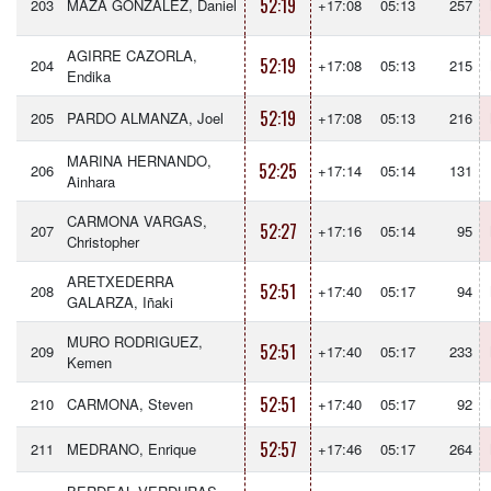
52:19
203
MAZA GONZÁLEZ, Daniel
+17:08
05:13
257
AGIRRE CAZORLA,
52:19
204
+17:08
05:13
215
Endika
52:19
205
PARDO ALMANZA, Joel
+17:08
05:13
216
MARINA HERNANDO,
52:25
206
+17:14
05:14
131
Ainhara
CARMONA VARGAS,
52:27
207
+17:16
05:14
95
Christopher
ARETXEDERRA
52:51
208
+17:40
05:17
94
GALARZA, Iñaki
MURO RODRIGUEZ,
52:51
209
+17:40
05:17
233
Kemen
52:51
210
CARMONA, Steven
+17:40
05:17
92
52:57
211
MEDRANO, Enrique
+17:46
05:17
264