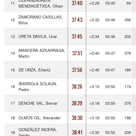
OZERINJAUREGI
37:40
11
+2:29
03:45
64
MENDIKOETXEA, Oihan
ZAMORANO CASILLAS,
37:43
12
+2:32
03:46
356
Bittor
37:45
13
URETA DAVILA, Unai
+2:34
03:46
202
MANCERA AZKARRAGA,
37:51
14
+2:40
03:47
378
Martin
37:56
15
DE UNZA, Erlantz
+2:45
03:47
186
IBARROLA SOLAUN,
38:26
16
+3:15
03:50
174
Pedro
38:29
17
DENCHE VAL, Bernar
+3:18
03:50
376
38:30
18
OLMOS GIL, Alexander
+3:19
03:50
188
GONZÁLEZ INCERA,
38:41
19
+3:30
03:52
239
Sergio