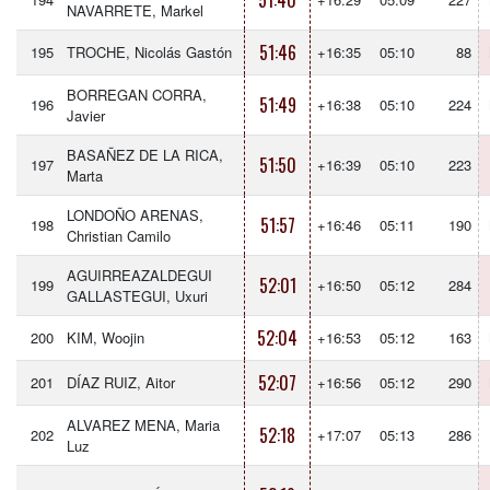
51:40
NAVARRETE, Markel
51:46
195
TROCHE, Nicolás Gastón
+16:35
05:10
88
BORREGAN CORRA,
51:49
196
+16:38
05:10
224
Javier
BASAÑEZ DE LA RICA,
51:50
197
+16:39
05:10
223
Marta
LONDOÑO ARENAS,
51:57
198
+16:46
05:11
190
Christian Camilo
AGUIRREAZALDEGUI
52:01
199
+16:50
05:12
284
GALLASTEGUI, Uxuri
52:04
200
KIM, Woojin
+16:53
05:12
163
52:07
201
DÍAZ RUIZ, Aitor
+16:56
05:12
290
ALVAREZ MENA, Maria
52:18
202
+17:07
05:13
286
Luz