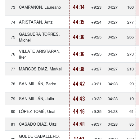
44:34
73
CAMPANON, Laureano
+9:23
04:27
160
44:35
74
ARISTARAN, Aritz
+9:24
04:27
277
GALGUERA TORRES,
44:36
75
+9:25
04:27
266
Michel
VILLATE ARISTARAN,
44:36
76
+9:25
04:27
273
Iker
44:38
77
MARCOS DIAZ, Markel
+9:27
04:27
213
44:42
78
SAN MILLÁN, Pedro
+9:31
04:28
20
44:43
79
SAN MILLÁN, Julia
+9:32
04:28
19
44:46
80
LÓPEZ TOMÉ, Unai
+9:35
04:28
61
44:48
81
CASADO DIAZ, Urtzi
+9:37
04:28
85
GUEDE CABALLERO,
82
+9:40
04:29
272