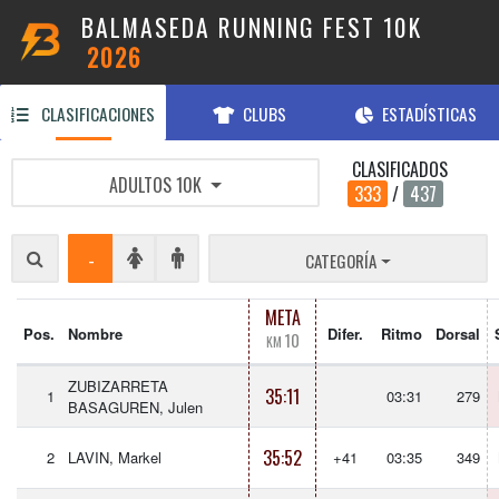
BALMASEDA RUNNING FEST 10K
2026
CLASIFICACIONES
CLUBS
ESTADÍSTICAS
CLASIFICADOS
ADULTOS 10K
333
/
437
-
CATEGORÍA
META
Pos.
Nombre
Difer.
Ritmo
Dorsal
10
KM
ZUBIZARRETA
35:11
1
03:31
279
BASAGUREN, Julen
35:52
2
LAVIN, Markel
+41
03:35
349