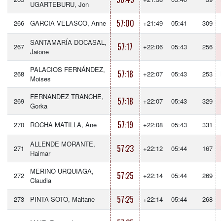
UGARTEBURU, Jon
57:00
266
GARCIA VELASCO, Anne
+21:49
05:41
309
SANTAMARÍA DOCASAL,
57:17
267
+22:06
05:43
256
Jaione
PALACIOS FERNÁNDEZ,
57:18
268
+22:07
05:43
253
Moises
FERNANDEZ TRANCHE,
57:18
269
+22:07
05:43
329
Gorka
57:19
270
ROCHA MATILLA, Ane
+22:08
05:43
331
ALLENDE MORANTE,
57:23
271
+22:12
05:44
167
Haimar
MERINO URQUIAGA,
57:25
272
+22:14
05:44
269
Claudia
57:25
273
PINTA SOTO, Maitane
+22:14
05:44
268