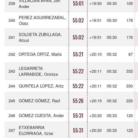
VILLACIAN AFAN, Jon
55:01
239
+19:50
05:30
105
Ander
PEREZ AGUIRREZABAL,
55:02
240
+19:51
05:30
178
Olatz
SOLOETA ZUBILLAGA,
55:02
241
+19:51
05:30
176
Aitzol
55:21
242
ORTEGA ORTIZ, Marta
+20:10
05:32
87
LEGARRETA
55:22
243
+20:11
05:32
333
LARRABIDE, Onintze
55:22
244
QUINTELA LOPEZ, Aritz
+20:11
05:32
330
55:26
245
GÓMEZ GÓMEZ, Raúl
+20:15
05:32
220
55:31
246
GÓMEZ CUESTA, Ander
+20:20
05:33
120
ETXEBARRIA
55:31
247
+20:20
05:33
123
ELORRIAGA, Itziar