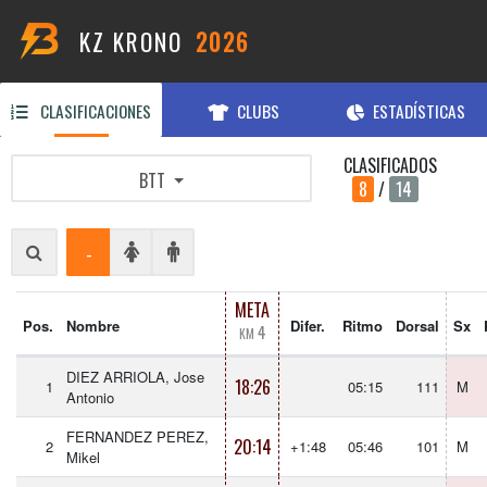
KZ KRONO
2026
CLASIFICACIONES
CLUBS
ESTADÍSTICAS
CLASIFICADOS
BTT
8
/
14
-
META
Pos.
Nombre
Difer.
Ritmo
Dorsal
Sx
4
KM
DIEZ ARRIOLA, Jose
18:26
1
05:15
111
M
Antonio
FERNANDEZ PEREZ,
20:14
2
+1:48
05:46
101
M
Mikel