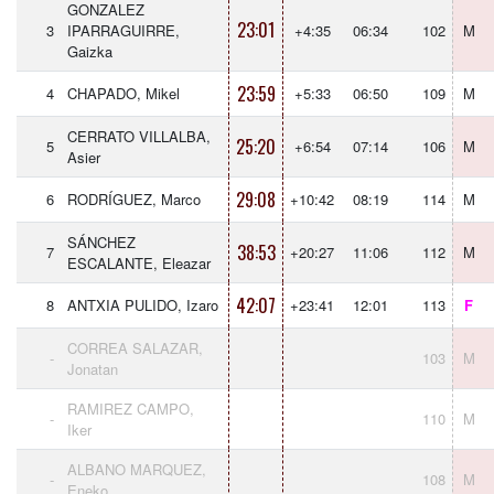
GONZALEZ
23:01
3
IPARRAGUIRRE,
+4:35
06:34
102
M
Gaizka
23:59
4
CHAPADO, Mikel
+5:33
06:50
109
M
CERRATO VILLALBA,
25:20
5
+6:54
07:14
106
M
Asier
29:08
6
RODRÍGUEZ, Marco
+10:42
08:19
114
M
SÁNCHEZ
38:53
7
+20:27
11:06
112
M
ESCALANTE, Eleazar
42:07
8
ANTXIA PULIDO, Izaro
+23:41
12:01
113
F
CORREA SALAZAR,
-
103
M
Jonatan
RAMIREZ CAMPO,
-
110
M
Iker
ALBANO MARQUEZ,
-
108
M
Eneko