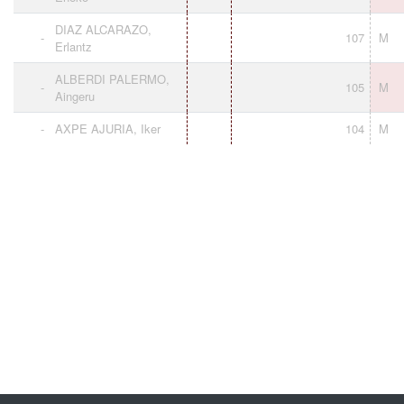
DIAZ ALCARAZO,
-
107
M
Erlantz
ALBERDI PALERMO,
-
105
M
Aingeru
-
AXPE AJURIA, Iker
104
M