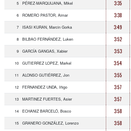
3:35
5
PÉREZ-MARQUIJANA, Mikel
3:38
6
ROMERO PASTOR, Aimar
3:49
7
ISASI KURAN, Marcin Gorka
3:52
8
BILBAO FERNÁNDEZ, Luken
3:53
9
GARCÍA GANGAS, Xabier
3:54
10
GUTIERREZ LOPEZ, Markel
3:55
11
ALONSO GUTIÉRREZ, Jon
3:57
12
FERNANDEZ UNDA, Iñigo
3:57
13
MARTINEZ FUERTES, Asier
3:58
14
ECHANIZ BARCELÓ, Bosco
3:58
15
GRANERO GONZÁLEZ, Lorenzo