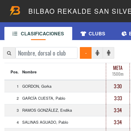
BILBAO REKALDE SAN SILV
CLASIFICACIONES
CLUBS
-
META
Pos.
Nombre
1500m
3:30
1
GORDON, Gorka
3:33
2
GARCÍA CUESTA, Pablo
3:34
3
RAMOS GONZÁLEZ, Endika
3:34
4
SALINAS AGUADO, Pablo