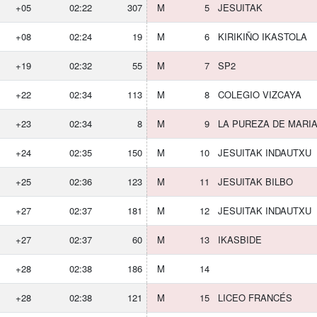
+05
02:22
307
M
5
JESUITAK
+08
02:24
19
M
6
KIRIKIÑO IKASTOLA
+19
02:32
55
M
7
SP2
+22
02:34
113
M
8
COLEGIO VIZCAYA
+23
02:34
8
M
9
LA PUREZA DE MARI
+24
02:35
150
M
10
JESUITAK INDAUTXU
+25
02:36
123
M
11
JESUITAK BILBO
+27
02:37
181
M
12
JESUITAK INDAUTXU
+27
02:37
60
M
13
IKASBIDE
+28
02:38
186
M
14
+28
02:38
121
M
15
LICEO FRANCÉS