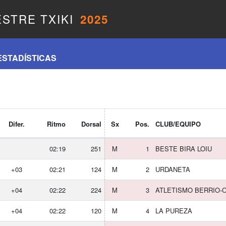
ESTRE TXIKI
2025
ESTADÍSTICAS
Difer.
Ritmo
Dorsal
Sx
Pos.
CLUB/EQUIPO
02:19
251
M
1
BESTE BIRA LOIU
+03
02:21
124
M
2
URDANETA
+04
02:22
224
M
3
ATLETISMO BERRIO-
+04
02:22
120
M
4
LA PUREZA