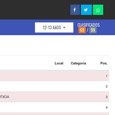
CLASIFICADOS
12-13 AñOS
69
/
99
Local
Categoría
Pos.
1
2
OTXOA
3
4