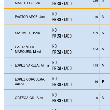
-
216
M
MARTITEGI, Jon
PRESENTADO
NO
-
PASTOR ARCE, Jon
79
M
PRESENTADO
NO
-
SIAHMED, Hocin
169
M
PRESENTADO
NO
CASTAÑEDA
-
164
M
MARQUÉS, Mikel
PRESENTADO
NO
-
LÓPEZ VARELA, Aimar
148
M
PRESENTADO
NO
LOPEZ CORCUERA,
-
86
F
Ariane
PRESENTADO
NO
-
ORTEGA GIL, Alex
0
M
PRESENTADO