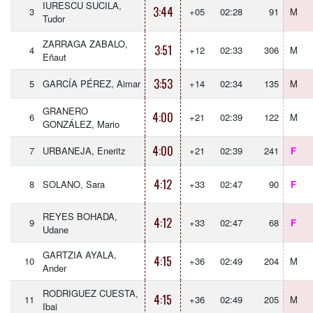
IURESCU SUCILA,
3:44
3
+05
02:28
91
M
Tudor
ZARRAGA ZABALO,
3:51
4
+12
02:33
306
M
Eñaut
3:53
5
GARCÍA PÉREZ, Aimar
+14
02:34
135
M
GRANERO
4:00
6
+21
02:39
122
M
GONZÁLEZ, Mario
4:00
7
URBANEJA, Eneritz
+21
02:39
241
F
4:12
8
SOLANO, Sara
+33
02:47
90
F
REYES BOHADA,
4:12
9
+33
02:47
68
F
Udane
GARTZIA AYALA,
4:15
10
+36
02:49
204
M
Ander
RODRIGUEZ CUESTA,
4:15
11
+36
02:49
205
M
Ibai