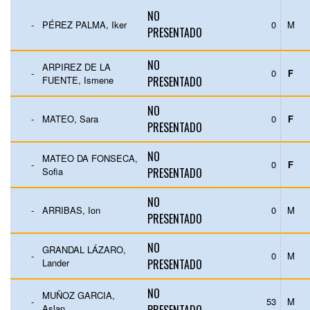
NO
-
PÉREZ PALMA, Iker
0
M
PRESENTADO
NO
ARPIREZ DE LA
-
0
F
FUENTE, Ismene
PRESENTADO
NO
-
MATEO, Sara
0
F
PRESENTADO
NO
MATEO DA FONSECA,
-
0
F
Sofia
PRESENTADO
NO
-
ARRIBAS, Ion
0
M
PRESENTADO
NO
GRANDAL LÁZARO,
-
0
M
Lander
PRESENTADO
NO
MUÑOZ GARCIA,
-
53
M
Aslan