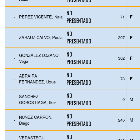
PRESENTADO
NO
-
PEREZ VICENTE, Naia
71
F
PRESENTADO
NO
-
ZARAUZ CALVO, Paula
207
F
PRESENTADO
NO
GONZÁLEZ LOZANO,
-
302
F
Vega
PRESENTADO
NO
ABRAIRA
-
73
F
FERNANDEZ, Uxue
PRESENTADO
NO
SANCHEZ
-
0
M
GOROSTIAGA, Iker
PRESENTADO
NO
NÚÑEZ CARRON,
-
246
M
Diego
PRESENTADO
NO
VERASTEGUI