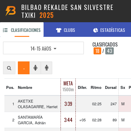
BILBAO REKALDE SAN SILVESTRE
TXIKI
2025
CLASIFICACIONES
CLUBS
ESTADÍSTICAS
CLASIFICADOS
14-15 AñOS
18
/
43
-
META
Pos.
Nombre
Difer.
Ritmo
Dorsal
Sx
P
1500m
AKETXE
3:39
1
02:25
247
M
OLASAGARRE, Harriet
SANTAMARÍA
3:44
2
+05
02:28
89
M
GARCIA, Adrián