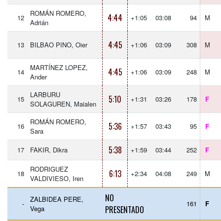
ROMÁN ROMERO,
4:44
12
+1:05
03:08
94
M
Adrián
4:45
13
BILBAO PINO, Oier
+1:06
03:09
308
M
MARTÍNEZ LOPEZ,
4:45
14
+1:06
03:09
248
M
Ander
LARBURU
5:10
15
+1:31
03:26
178
F
SOLAGUREN, Maialen
ROMÁN ROMERO,
5:36
16
+1:57
03:43
95
F
Sara
5:38
17
FAKIR, Dikra
+1:59
03:44
252
F
RODRIGUEZ
6:13
18
+2:34
04:08
249
M
VALDIVIESO, Iren
NO
ZALBIDEA PERE,
-
161
F
Vega
PRESENTADO