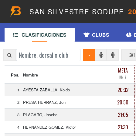
SAN SILVESTRE SODUPE
2
CLASIFICACIONES
CLUBS
-
CAT
META
Pos.
Nombre
7
KM
20:32
1
AYESTA ZABALLA, Koldo
20:50
2
PRESA HERRANZ, Jon
21:05
3
PLAGARO, Joseba
21:30
4
HERNÁNDEZ GOMEZ, Victor