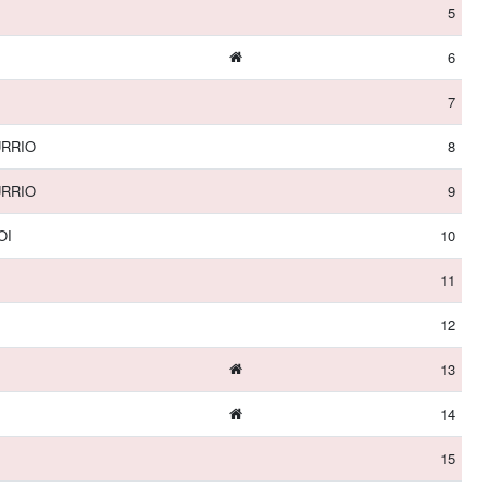
5
6
7
URRIO
8
URRIO
9
OI
10
11
12
13
14
15