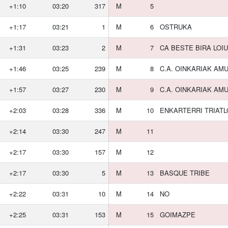
+1:10
03:20
317
M
5
+1:17
03:21
1
M
6
OSTRUKA
+1:31
03:23
2
M
7
CA BESTE BIRA LOIU
+1:46
03:25
239
M
8
C.A. OINKARIAK AM
+1:57
03:27
230
M
9
C.A. OINKARIAK AM
+2:03
03:28
336
M
10
ENKARTERRI TRIATL
+2:14
03:30
247
M
11
+2:17
03:30
157
M
12
+2:17
03:30
5
M
13
BASQUE TRIBE
+2:22
03:31
10
M
14
NO
+2:25
03:31
153
M
15
GOIMAZPE