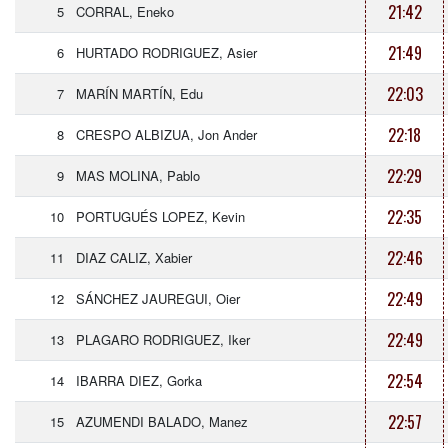
21:42
5
CORRAL, Eneko
21:49
6
HURTADO RODRIGUEZ, Asier
22:03
7
MARÍN MARTÍN, Edu
22:18
8
CRESPO ALBIZUA, Jon Ander
22:29
9
MAS MOLINA, Pablo
22:35
10
PORTUGUÉS LOPEZ, Kevin
22:46
11
DIAZ CALIZ, Xabier
22:49
12
SÁNCHEZ JAUREGUI, Oier
22:49
13
PLAGARO RODRIGUEZ, Iker
22:54
14
IBARRA DIEZ, Gorka
22:57
15
AZUMENDI BALADO, Manez