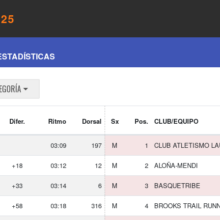
025
ESTADÍSTICAS
EGORÍA
Difer.
Ritmo
Dorsal
Sx
Pos.
CLUB/EQUIPO
03:09
197
M
1
CLUB ATLETISMO LA
+18
03:12
12
M
2
ALOÑA-MENDI
+33
03:14
6
M
3
BASQUETRIBE
+58
03:18
316
M
4
BROOKS TRAIL RUN