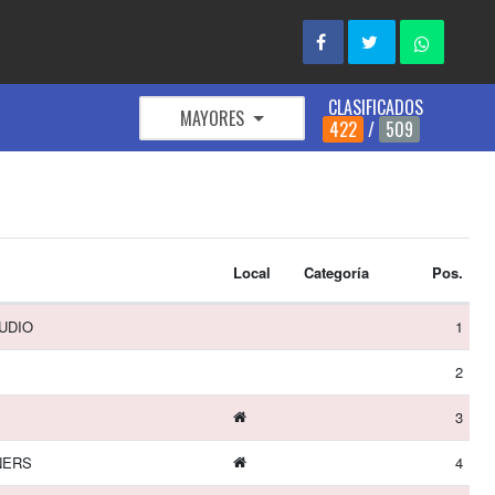
CLASIFICADOS
MAYORES
422
/
509
Local
Categoría
Pos.
UDIO
1
2
3
NERS
4