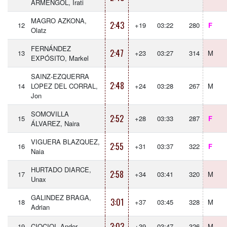
ARMENGOL, Irati
MAGRO AZKONA,
2:43
12
+19
03:22
280
F
Olatz
FERNÁNDEZ
2:47
13
+23
03:27
314
M
EXPÓSITO, Markel
SAINZ-EZQUERRA
2:48
14
LOPEZ DEL CORRAL,
+24
03:28
267
M
Jon
SOMOVILLA
2:52
15
+28
03:33
287
F
ÁLVAREZ, Naira
VIGUERA BLAZQUEZ,
2:55
16
+31
03:37
322
F
Naia
HURTADO DIARCE,
2:58
17
+34
03:41
320
M
Unax
GALINDEZ BRAGA,
3:01
18
+37
03:45
328
M
Adrian
3:03
19
CIOCIOI, Ander
+39
03:47
326
M