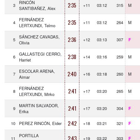
RINCÓN
2:35
3
+11
03:12
315
M
SANTIBAÑEZ, Alex
FERNÁNDEZ
2:35
4
+11
03:12
264
M
LERTXUNDI, Telmo
SÁNCHEZ CAVADAS,
2:36
5
+12
03:13
307
F
Olivia
GALLASTEGI CERRO,
2:38
6
+14
03:16
259
M
Harriet
ESCOLAR ARENA,
2:40
7
+16
03:18
260
M
Aimar
FERNÁNDEZ
2:41
8
+17
03:20
265
M
LERTXUNDI, Mirko
MARTIN SALVADOR,
2:41
9
+17
03:20
304
F
Erika
2:42
10
PEREZ RINCÓN, Eider
+18
03:21
321
F
PORTILLA
2:43
11
+19
03:22
303
F