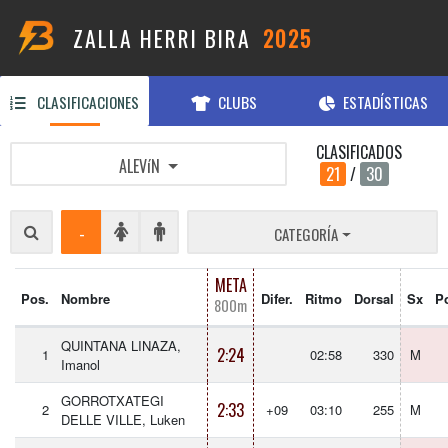
ZALLA HERRI BIRA
2025
CLASIFICACIONES
CLUBS
ESTADÍSTICAS
CLASIFICADOS
ALEVíN
21
/
30
-
CATEGORÍA
META
Pos.
Nombre
Difer.
Ritmo
Dorsal
Sx
P
800m
QUINTANA LINAZA,
2:24
1
02:58
330
M
Imanol
GORROTXATEGI
2:33
2
+09
03:10
255
M
DELLE VILLE, Luken