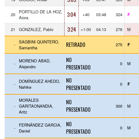
PORTILLO DE LA HOZ,
3:04
20
+40
03:48
324
F
Aiora
3:24
21
GONZALEZ, Pablo
+1:00
04:13
278
M
SAGBINI QUINTERO,
RETIRADO
-
275
F
Samantha
NO
MORENO ABAD,
-
0
M
Alejandro
PRESENTADO
NO
DOMÍNGUEZ AHEDO,
-
0
F
Nahike
PRESENTADO
MORALES
NO
-
GARITAONANDIA,
300
M
PRESENTADO
Aritz
NO
FERNÁNDEZ GARCIA,
-
0
M
Daniel
PRESENTADO