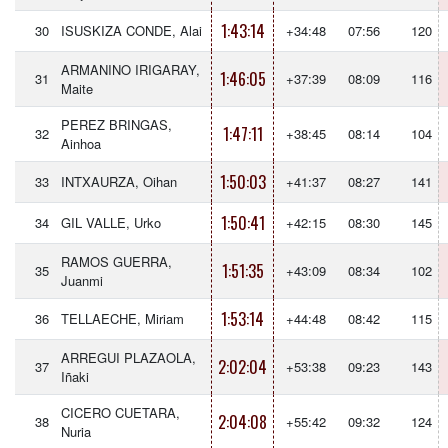
1:43:14
30
ISUSKIZA CONDE, Alai
+34:48
07:56
120
ARMANINO IRIGARAY,
1:46:05
31
+37:39
08:09
116
Maite
PEREZ BRINGAS,
1:47:11
32
+38:45
08:14
104
Ainhoa
1:50:03
33
INTXAURZA, Oihan
+41:37
08:27
141
1:50:41
34
GIL VALLE, Urko
+42:15
08:30
145
RAMOS GUERRA,
1:51:35
35
+43:09
08:34
102
Juanmi
1:53:14
36
TELLAECHE, Miriam
+44:48
08:42
115
ARREGUI PLAZAOLA,
2:02:04
37
+53:38
09:23
143
Iñaki
CICERO CUETARA,
2:04:08
38
+55:42
09:32
124
Nuria