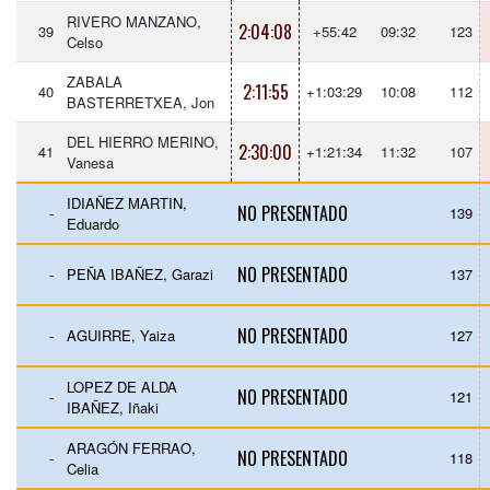
RIVERO MANZANO,
2:04:08
39
+55:42
09:32
123
Celso
ZABALA
2:11:55
40
+1:03:29
10:08
112
BASTERRETXEA, Jon
DEL HIERRO MERINO,
2:30:00
41
+1:21:34
11:32
107
Vanesa
IDIAÑEZ MARTIN,
NO PRESENTADO
-
139
Eduardo
NO PRESENTADO
-
PEÑA IBAÑEZ, Garazi
137
NO PRESENTADO
-
AGUIRRE, Yaiza
127
LOPEZ DE ALDA
NO PRESENTADO
-
121
IBAÑEZ, Iñaki
ARAGÓN FERRAO,
NO PRESENTADO
-
118
Celia