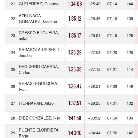
1:34:06
21
GUTIERREZ, Gustavo
+25:40
07:14
144
AZKUNAGA
1:35:12
22
+26:46
07:19
138
GONZALEZ, Izaskun
CRESPO FILGUEIRA,
1:35:17
23
+26:51
07:19
125
óskar
SARASOLA URRESTI,
1:35:29
24
+27:03
07:20
128
Joseba
REGUEIRO CABANA,
1:35:38
25
+27:12
07:21
114
Carlos
VERASTEGUI CUBA,
1:36:47
26
+28:21
07:26
149
Ivan
1:37:51
27
ITURRARAN, Aitzol
+29:25
07:31
132
1:41:58
28
DIEZ GONZÁLEZ, Iker
+33:32
07:50
134
PUENTE ELORRIETA,
1:43:10
29
+34:44
07:56
142
Borja