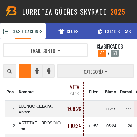
LURRETZA GÜEÑES SKYRACE
2025
CLASIFICACIONES
CLUBS
ESTADÍSTICAS
CLASIFICADOS
TRAIL CORTO
41
/
51
-
CATEGORÍA
META
Pos.
Nombre
Difer.
Ritmo
Dorsal
13
KM
LUENGO CELAYA,
1:08:26
1
05:15
111
Antton
ARTETXE URROSOLO,
1:10:24
2
+1:58
05:24
126
Jon