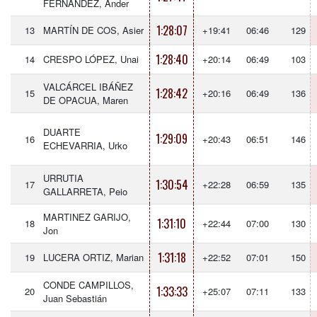
FERNANDEZ, Ander
1:28:07
13
MARTÍN DE COS, Asier
+19:41
06:46
129
1:28:40
14
CRESPO LÓPEZ, Unai
+20:14
06:49
103
VALCÁRCEL IBÁÑEZ
1:28:42
15
+20:16
06:49
136
DE OPACUA, Maren
DUARTE
1:29:09
16
+20:43
06:51
146
ECHEVARRIA, Urko
URRUTIA
1:30:54
17
+22:28
06:59
135
GALLARRETA, Peio
MARTINEZ GARIJO,
1:31:10
18
+22:44
07:00
130
Jon
1:31:18
19
LUCERA ORTIZ, Marian
+22:52
07:01
150
CONDE CAMPILLOS,
1:33:33
20
+25:07
07:11
133
Juan Sebastián