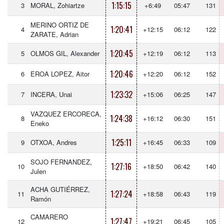
1:15:15
3
MORAL, Zohiartze
+6:49
05:47
131
MERINO ORTIZ DE
1:20:41
4
+12:15
06:12
122
ZARATE, Adrian
1:20:45
5
OLMOS GIL, Alexander
+12:19
06:12
113
1:20:46
6
EROA LOPEZ, Aitor
+12:20
06:12
152
1:23:32
7
INCERA, Unai
+15:06
06:25
147
VAZQUEZ ERCORECA,
1:24:38
8
+16:12
06:30
151
Eneko
1:25:11
9
OTXOA, Andres
+16:45
06:33
109
SOJO FERNANDEZ,
1:27:16
10
+18:50
06:42
140
Julen
ACHA GUTIÉRREZ,
1:27:24
11
+18:58
06:43
119
Ramón
CAMARERO
1:27:47
12
+19:21
06:45
105