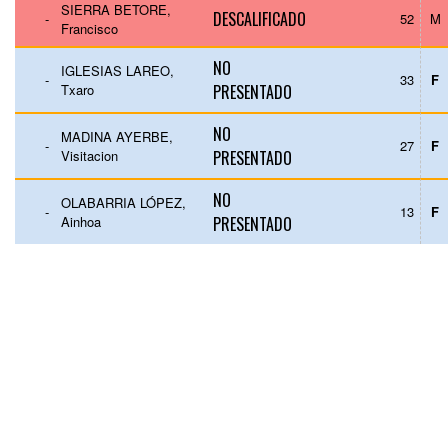
SIERRA BETORE,
DESCALIFICADO
-
52
M
Francisco
NO
IGLESIAS LAREO,
-
33
F
Txaro
PRESENTADO
NO
MADINA AYERBE,
-
27
F
Visitacion
PRESENTADO
NO
OLABARRIA LÓPEZ,
-
13
F
Ainhoa
PRESENTADO