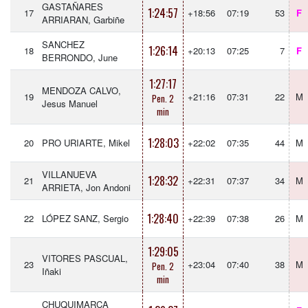
GASTAÑARES
1:24:57
17
+18:56
07:19
53
F
ARRIARAN, Garbiñe
SANCHEZ
1:26:14
18
+20:13
07:25
7
F
BERRONDO, June
1:27:17
MENDOZA CALVO,
19
+21:16
07:31
22
M
Pen. 2
Jesus Manuel
min
1:28:03
20
PRO URIARTE, Mikel
+22:02
07:35
44
M
VILLANUEVA
1:28:32
21
+22:31
07:37
34
M
ARRIETA, Jon Andoni
1:28:40
22
LÓPEZ SANZ, Sergio
+22:39
07:38
26
M
1:29:05
VITORES PASCUAL,
23
+23:04
07:40
38
M
Pen. 2
Iñaki
min
CHUQUIMARCA