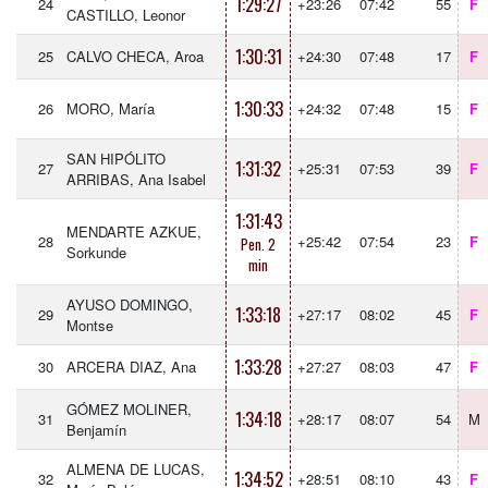
1:29:27
24
+23:26
07:42
55
F
CASTILLO, Leonor
1:30:31
25
CALVO CHECA, Aroa
+24:30
07:48
17
F
1:30:33
26
MORO, María
+24:32
07:48
15
F
SAN HIPÓLITO
1:31:32
27
+25:31
07:53
39
F
ARRIBAS, Ana Isabel
1:31:43
MENDARTE AZKUE,
28
+25:42
07:54
23
F
Pen. 2
Sorkunde
min
AYUSO DOMINGO,
1:33:18
29
+27:17
08:02
45
F
Montse
1:33:28
30
ARCERA DIAZ, Ana
+27:27
08:03
47
F
GÓMEZ MOLINER,
1:34:18
31
+28:17
08:07
54
M
Benjamín
ALMENA DE LUCAS,
1:34:52
32
+28:51
08:10
43
F