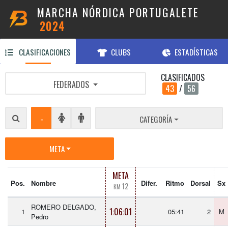
MARCHA NÓRDICA PORTUGALETE
2024
CLASIFICACIONES
CLUBS
ESTADÍSTICAS
CLASIFICADOS
FEDERADOS
43
/
56
-
CATEGORÍA
META
META
Pos.
Nombre
Difer.
Ritmo
Dorsal
Sx
12
KM
ROMERO DELGADO,
1:06:01
1
05:41
2
M
Pedro