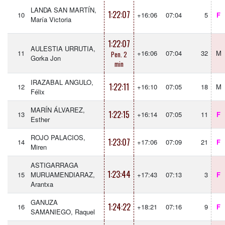
LANDA SAN MARTÍN,
1:22:07
10
+16:06
07:04
5
F
María Victoria
1:22:07
AULESTIA URRUTIA,
11
+16:06
07:04
32
M
Pen. 2
Gorka Jon
min
IRAZABAL ANGULO,
1:22:11
12
+16:10
07:05
18
M
Félix
MARÍN ÁLVAREZ,
1:22:15
13
+16:14
07:05
11
F
Esther
ROJO PALACIOS,
1:23:07
14
+17:06
07:09
21
F
Miren
ASTIGARRAGA
1:23:44
15
MURUAMENDIARAZ,
+17:43
07:13
3
F
Arantxa
GANUZA
1:24:22
16
+18:21
07:16
9
F
SAMANIEGO, Raquel