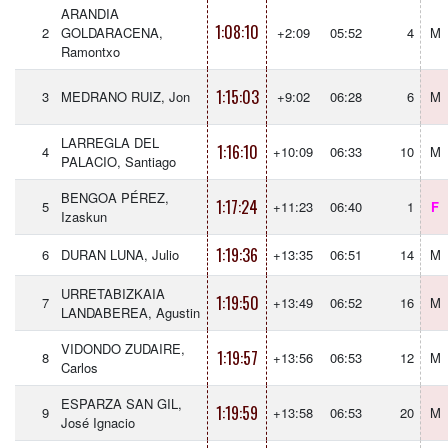
ARANDIA
1:08:10
2
GOLDARACENA,
+2:09
05:52
4
M
Ramontxo
1:15:03
3
MEDRANO RUIZ, Jon
+9:02
06:28
6
M
LARREGLA DEL
1:16:10
4
+10:09
06:33
10
M
PALACIO, Santiago
BENGOA PÉREZ,
1:17:24
5
+11:23
06:40
1
F
Izaskun
1:19:36
6
DURAN LUNA, Julio
+13:35
06:51
14
M
URRETABIZKAIA
1:19:50
7
+13:49
06:52
16
M
LANDABEREA, Agustin
VIDONDO ZUDAIRE,
1:19:57
8
+13:56
06:53
12
M
Carlos
ESPARZA SAN GIL,
1:19:59
9
+13:58
06:53
20
M
José Ignacio