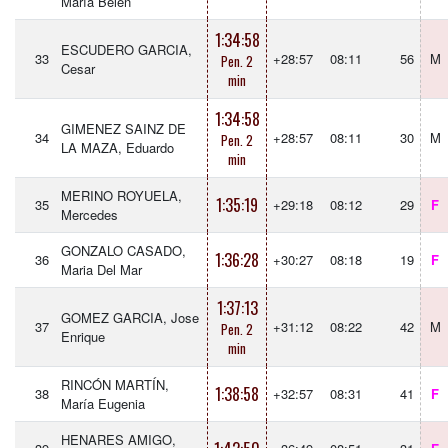
María Belén
1:34:58
ESCUDERO GARCIA,
33
+28:57
08:11
56
M
Pen. 2
Cesar
min
1:34:58
GIMENEZ SAINZ DE
34
+28:57
08:11
30
M
Pen. 2
LA MAZA, Eduardo
min
MERINO ROYUELA,
1:35:19
35
+29:18
08:12
29
F
Mercedes
GONZALO CASADO,
1:36:28
36
+30:27
08:18
19
F
Maria Del Mar
1:37:13
GOMEZ GARCIA, Jose
37
+31:12
08:22
42
M
Pen. 2
Enrique
min
RINCÓN MARTÍN,
1:38:58
38
+32:57
08:31
41
F
María Eugenia
HENARES AMIGO,