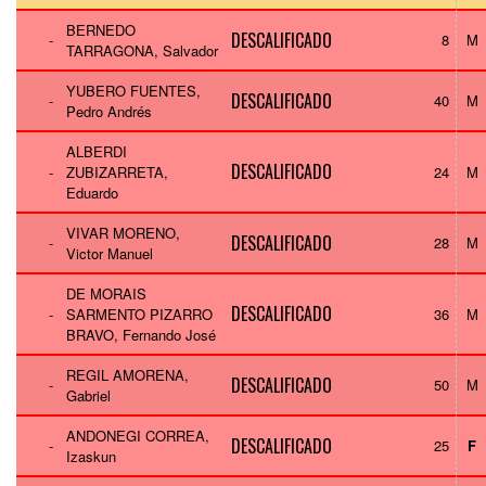
BERNEDO
DESCALIFICADO
-
8
M
TARRAGONA, Salvador
YUBERO FUENTES,
DESCALIFICADO
-
40
M
Pedro Andrés
ALBERDI
DESCALIFICADO
-
ZUBIZARRETA,
24
M
Eduardo
VIVAR MORENO,
DESCALIFICADO
-
28
M
Victor Manuel
DE MORAIS
DESCALIFICADO
-
SARMENTO PIZARRO
36
M
BRAVO, Fernando José
REGIL AMORENA,
DESCALIFICADO
-
50
M
Gabriel
ANDONEGI CORREA,
DESCALIFICADO
-
25
F
Izaskun