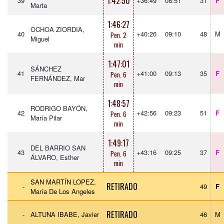
1:42:50
39
+36:49
08:51
31
F
Marta
1:46:27
OCHOA ZIORDIA,
40
+40:26
09:10
48
M
Pen. 2
Miguel
min
1:47:01
SÁNCHEZ
41
+41:00
09:13
35
F
Pen. 6
FERNÁNDEZ, Mar
min
1:48:57
RODRIGO BAYÓN,
42
+42:56
09:23
51
F
Pen. 6
María Pilar
min
1:49:17
DEL BARRIO SAN
43
+43:16
09:25
37
F
Pen. 6
ÁLVARO, Esther
min
SAN MARTÍN LOPEZ,
RETIRADO
-
49
F
María De Los Angeles
RETIRADO
-
ALTUNA IBABE, Javier
46
M