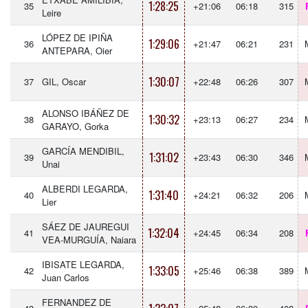
1:28:25
35
+21:06
06:18
315
Leire
LÓPEZ DE IPIÑA
1:29:06
36
+21:47
06:21
231
ANTEPARA, Oier
1:30:07
37
GIL, Oscar
+22:48
06:26
307
ALONSO IBÁÑEZ DE
1:30:32
38
+23:13
06:27
234
GARAYO, Gorka
GARCÍA MENDIBIL,
1:31:02
39
+23:43
06:30
346
Unai
ALBERDI LEGARDA,
1:31:40
40
+24:21
06:32
206
Lier
SÁEZ DE JAUREGUI
1:32:04
41
+24:45
06:34
208
VEA-MURGUÍA, Naiara
IBISATE LEGARDA,
1:33:05
42
+25:46
06:38
389
Juan Carlos
FERNANDEZ DE