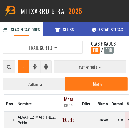
MITXARRO BIRA
2025
CLASIFICACIONES
CLUBS
ESTADÍSTICAS
CLASIFICADOS
TRAIL CORTO
118
/
138
-
CATEGORÍA
Meta
Zalkorta
Meta
Pos.
Nombre
Difer.
Ritmo
Dorsal
S
14
KM
ÁLVAREZ MARTÍNEZ,
1:07:19
1
04:48
318
Pablo