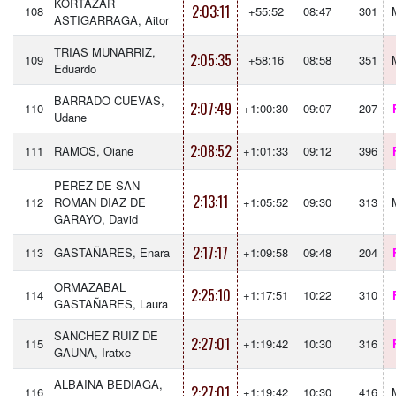
KORTAZAR
2:03:11
108
+55:52
08:47
301
ASTIGARRAGA, Aitor
TRIAS MUNARRIZ,
2:05:35
109
+58:16
08:58
351
Eduardo
BARRADO CUEVAS,
2:07:49
110
+1:00:30
09:07
207
Udane
2:08:52
111
RAMOS, Oiane
+1:01:33
09:12
396
PEREZ DE SAN
2:13:11
112
ROMAN DIAZ DE
+1:05:52
09:30
313
GARAYO, David
2:17:17
113
GASTAÑARES, Enara
+1:09:58
09:48
204
ORMAZABAL
2:25:10
114
+1:17:51
10:22
310
GASTAÑARES, Laura
SANCHEZ RUIZ DE
2:27:01
115
+1:19:42
10:30
316
GAUNA, Iratxe
ALBAINA BEDIAGA,
2:27:01
116
+1:19:42
10:30
416