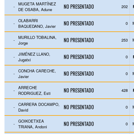
MUGETA MARTÍNEZ
NO PRESENTADO
-
202
DE OSABA, Adune
OLABARRI
NO PRESENTADO
-
0
BAQUEDANO, Javier
MURILLO TOBALINA,
NO PRESENTADO
-
253
Jorge
JIMÉNEZ LLANO,
NO PRESENTADO
-
0
Jugatxi
CONCHA CARECHE,
NO PRESENTADO
-
0
Javier
ARRECHE
NO PRESENTADO
-
428
RODRIGUEZ, Esti
CARRERA DOCAMPO,
NO PRESENTADO
-
0
David
GOIKOETXEA
NO PRESENTADO
-
0
TRIANA, Andoni