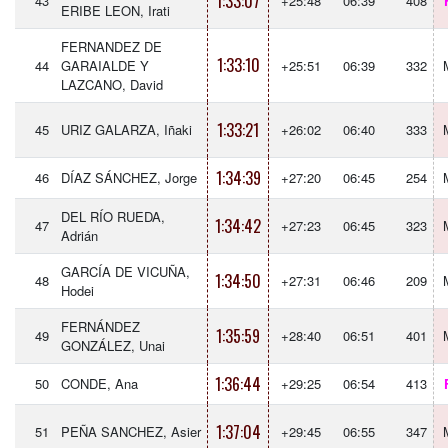
1:33:07
43
+25:48
06:39
408
ERIBE LEON, Irati
FERNANDEZ DE
1:33:10
44
GARAIALDE Y
+25:51
06:39
332
LAZCANO, David
1:33:21
45
URIZ GALARZA, Iñaki
+26:02
06:40
333
1:34:39
46
DÍAZ SÁNCHEZ, Jorge
+27:20
06:45
254
DEL RÍO RUEDA,
1:34:42
47
+27:23
06:45
323
Adrián
GARCÍA DE VICUÑA,
1:34:50
48
+27:31
06:46
209
Hodei
FERNÁNDEZ
1:35:59
49
+28:40
06:51
401
GONZÁLEZ, Unai
1:36:44
50
CONDE, Ana
+29:25
06:54
413
1:37:04
51
PEÑA SANCHEZ, Asier
+29:45
06:55
347