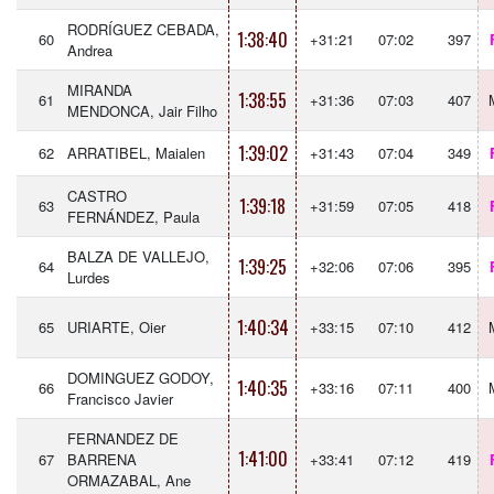
RODRÍGUEZ CEBADA,
1:38:40
60
+31:21
07:02
397
Andrea
MIRANDA
1:38:55
61
+31:36
07:03
407
MENDONCA, Jair Filho
1:39:02
62
ARRATIBEL, Maialen
+31:43
07:04
349
CASTRO
1:39:18
63
+31:59
07:05
418
FERNÁNDEZ, Paula
BALZA DE VALLEJO,
1:39:25
64
+32:06
07:06
395
Lurdes
1:40:34
65
URIARTE, Oier
+33:15
07:10
412
DOMINGUEZ GODOY,
1:40:35
66
+33:16
07:11
400
Francisco Javier
FERNANDEZ DE
1:41:00
67
BARRENA
+33:41
07:12
419
ORMAZABAL, Ane