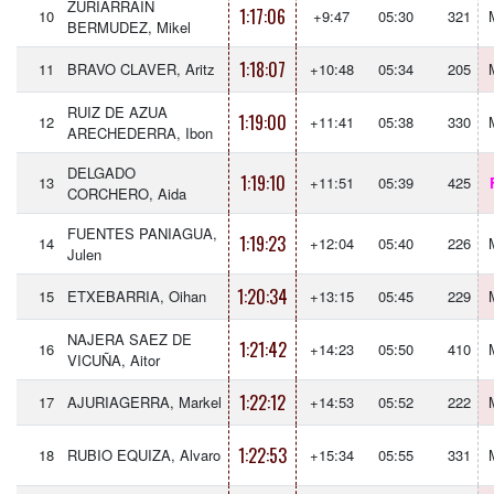
ZURIARRAIN
1:17:06
10
+9:47
05:30
321
BERMUDEZ, Mikel
1:18:07
11
BRAVO CLAVER, Aritz
+10:48
05:34
205
RUIZ DE AZUA
1:19:00
12
+11:41
05:38
330
ARECHEDERRA, Ibon
DELGADO
1:19:10
13
+11:51
05:39
425
CORCHERO, Aida
FUENTES PANIAGUA,
1:19:23
14
+12:04
05:40
226
Julen
1:20:34
15
ETXEBARRIA, Oihan
+13:15
05:45
229
NAJERA SAEZ DE
1:21:42
16
+14:23
05:50
410
VICUÑA, Aitor
1:22:12
17
AJURIAGERRA, Markel
+14:53
05:52
222
1:22:53
18
RUBIO EQUIZA, Alvaro
+15:34
05:55
331