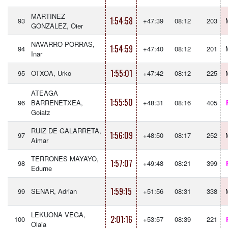
MARTINEZ
1:54:58
93
+47:39
08:12
203
GONZALEZ, Oier
NAVARRO PORRAS,
1:54:59
94
+47:40
08:12
201
Inar
1:55:01
95
OTXOA, Urko
+47:42
08:12
225
ATEAGA
1:55:50
96
BARRENETXEA,
+48:31
08:16
405
Goiatz
RUIZ DE GALARRETA,
1:56:09
97
+48:50
08:17
252
Aimar
TERRONES MAYAYO,
1:57:07
98
+49:48
08:21
399
Edurne
1:59:15
99
SENAR, Adrian
+51:56
08:31
338
LEKUONA VEGA,
2:01:16
100
+53:57
08:39
221
Olaia