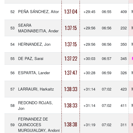
1:37:04
52
PEÑA SÁNCHEZ, Aitor
+29:45
06:55
409
SEARA
1:37:15
53
+29:56
06:56
232
MADINABEITIA, Ander
1:37:15
54
HERNANDEZ, Jon
+29:56
06:56
350
1:37:22
55
DE PAZ, Sarai
+30:03
06:57
345
1:37:47
56
ESPARTA, Lander
+30:28
06:59
326
1:38:33
57
LARRAURI, Harkaitz
+31:14
07:02
423
REDONDO ROJAS,
1:38:33
58
+31:14
07:02
411
Jon
FERNANDEZ DE
1:38:38
59
QUINCOCES
+31:19
07:02
311
MURGUIALDAY, Andoni