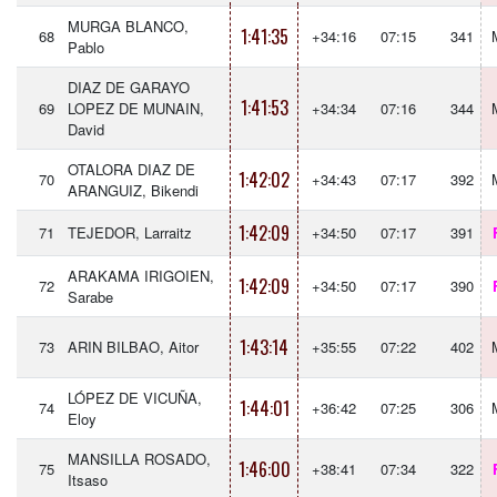
MURGA BLANCO,
1:41:35
68
+34:16
07:15
341
Pablo
DIAZ DE GARAYO
1:41:53
69
LOPEZ DE MUNAIN,
+34:34
07:16
344
David
OTALORA DIAZ DE
1:42:02
70
+34:43
07:17
392
ARANGUIZ, Bikendi
1:42:09
71
TEJEDOR, Larraitz
+34:50
07:17
391
ARAKAMA IRIGOIEN,
1:42:09
72
+34:50
07:17
390
Sarabe
1:43:14
73
ARIN BILBAO, Aitor
+35:55
07:22
402
LÓPEZ DE VICUÑA,
1:44:01
74
+36:42
07:25
306
Eloy
MANSILLA ROSADO,
1:46:00
75
+38:41
07:34
322
Itsaso