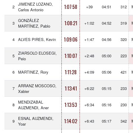
JIMENEZ LOZANO,
1:07:58
2
+39
04:51
312
Carlos Antonio
GONZÁLEZ
1:08:21
3
+1:02
04:52
319
MARTÍNEZ, Pablo
1:09:06
4
ALVES PIRES, Kevin
+1:47
04:56
320
ZIARSOLO ELOSEGI,
1:10:07
5
+2:48
05:00
223
Peio
1:11:28
6
MARTINEZ, Rory
+4:09
05:06
421
ARRANZ MOSCOSO,
1:13:41
7
+6:22
05:15
233
Xabier
MENDIZABAL
1:13:53
8
+6:34
05:16
230
AUZMENDI, Aner
ESNAL AUZMENDI,
1:14:02
9
+6:43
05:17
342
Yoar