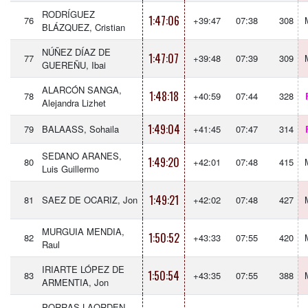
RODRÍGUEZ
1:47:06
76
+39:47
07:38
308
BLÁZQUEZ, Cristian
NÚÑEZ DÍAZ DE
1:47:07
77
+39:48
07:39
309
GUEREÑU, Ibai
ALARCÓN SANGA,
1:48:18
78
+40:59
07:44
328
Alejandra Lizhet
1:49:04
79
BALAASS, Sohaila
+41:45
07:47
314
SEDANO ARANES,
1:49:20
80
+42:01
07:48
415
Luis Guillermo
1:49:21
81
SAEZ DE OCARIZ, Jon
+42:02
07:48
427
MURGUIA MENDIA,
1:50:52
82
+43:33
07:55
420
Raul
IRIARTE LÓPEZ DE
1:50:54
83
+43:35
07:55
388
ARMENTIA, Jon
PORRAS LAORDEN,