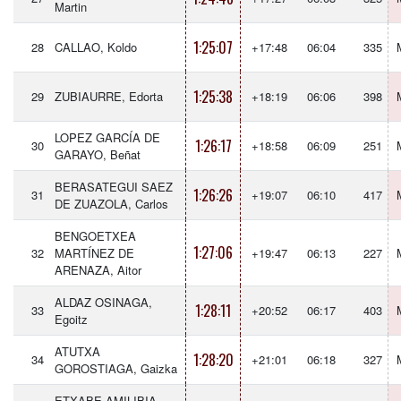
Martin
1:25:07
28
CALLAO, Koldo
+17:48
06:04
335
1:25:38
29
ZUBIAURRE, Edorta
+18:19
06:06
398
LOPEZ GARCÍA DE
1:26:17
30
+18:58
06:09
251
GARAYO, Beñat
BERASATEGUI SAEZ
1:26:26
31
+19:07
06:10
417
DE ZUAZOLA, Carlos
BENGOETXEA
1:27:06
32
MARTÍNEZ DE
+19:47
06:13
227
ARENAZA, Aitor
ALDAZ OSINAGA,
1:28:11
33
+20:52
06:17
403
Egoitz
ATUTXA
1:28:20
34
+21:01
06:18
327
GOROSTIAGA, Gaizka
ETXABE AMILIBIA,