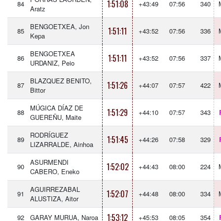
1:51:08
84
+43:49
07:56
340
Aratz
BENGOETXEA, Jon
1:51:11
85
+43:52
07:56
336
Kepa
BENGOETXEA
1:51:11
86
+43:52
07:56
337
URDANIZ, Peio
BLAZQUEZ BENITO,
1:51:26
87
+44:07
07:57
422
Bittor
MÚGICA DÍAZ DE
1:51:29
88
+44:10
07:57
343
GUEREÑU, Maite
RODRÍGUEZ
1:51:45
89
+44:26
07:58
329
LIZARRALDE, Ainhoa
ASURMENDI
1:52:02
90
+44:43
08:00
224
CABERO, Eneko
AGUIRREZABAL
1:52:07
91
+44:48
08:00
334
ALUSTIZA, Aitor
1:53:12
92
GARAY MURUA, Naroa
+45:53
08:05
354