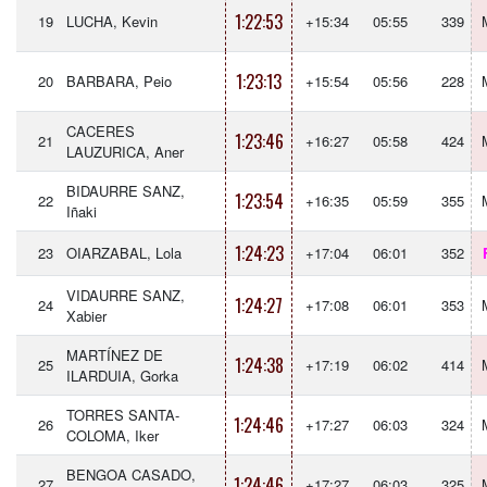
1:22:53
19
LUCHA, Kevin
+15:34
05:55
339
1:23:13
20
BARBARA, Peio
+15:54
05:56
228
CACERES
1:23:46
21
+16:27
05:58
424
LAUZURICA, Aner
BIDAURRE SANZ,
1:23:54
22
+16:35
05:59
355
Iñaki
1:24:23
23
OIARZABAL, Lola
+17:04
06:01
352
VIDAURRE SANZ,
1:24:27
24
+17:08
06:01
353
Xabier
MARTÍNEZ DE
1:24:38
25
+17:19
06:02
414
ILARDUIA, Gorka
TORRES SANTA-
1:24:46
26
+17:27
06:03
324
COLOMA, Iker
BENGOA CASADO,
1:24:46
27
+17:27
06:03
325