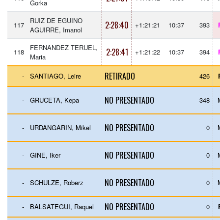
Gorka
RUIZ DE EGUINO
2:28:40
117
+1:21:21
10:37
393
AGUIRRE, Imanol
FERNANDEZ TERUEL,
2:28:41
118
+1:21:22
10:37
394
Maria
RETIRADO
-
SANTIAGO, Leire
426
NO PRESENTADO
-
GRUCETA, Kepa
348
NO PRESENTADO
-
URDANGARIN, Mikel
0
NO PRESENTADO
-
GINE, Iker
0
NO PRESENTADO
-
SCHULZE, Roberz
0
NO PRESENTADO
-
BALSATEGUI, Raquel
0