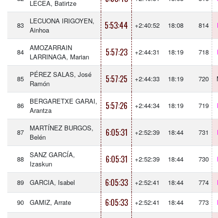
LECEA, Batirtze
LECUONA IRIGOYEN,
5:53:44
83
+2:40:52
18:08
814
Ainhoa
AMOZARRAIN
5:57:23
84
+2:44:31
18:19
718
LARRINAGA, Marian
PÉREZ SALAS, José
5:57:25
85
+2:44:33
18:19
720
Ramón
BERGARETXE GARAI,
5:57:26
86
+2:44:34
18:19
719
Arantza
MARTÍNEZ BURGOS,
6:05:31
87
+2:52:39
18:44
731
Belén
SANZ GARCÍA,
6:05:31
88
+2:52:39
18:44
730
Izaskun
6:05:33
89
GARCIA, Isabel
+2:52:41
18:44
774
6:05:33
90
GAMIZ, Arrate
+2:52:41
18:44
773