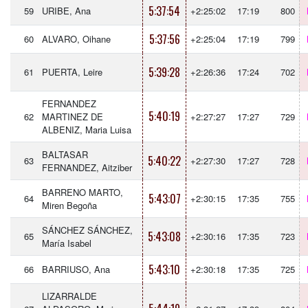
5:37:54
59
URIBE, Ana
+2:25:02
17:19
800
5:37:56
60
ALVARO, Oihane
+2:25:04
17:19
799
5:39:28
61
PUERTA, Leire
+2:26:36
17:24
702
FERNANDEZ
5:40:19
62
MARTINEZ DE
+2:27:27
17:27
729
ALBENIZ, Maria Luisa
BALTASAR
5:40:22
63
+2:27:30
17:27
728
FERNANDEZ, Aitziber
BARRENO MARTO,
5:43:07
64
+2:30:15
17:35
755
Miren Begoña
SÁNCHEZ SÁNCHEZ,
5:43:08
65
+2:30:16
17:35
723
María Isabel
5:43:10
66
BARRIUSO, Ana
+2:30:18
17:35
725
LIZARRALDE