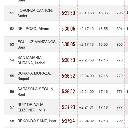
FORONDA CANTÓN,
5:23:50
51
+2:10:58
16:36
796
Ander
5:30:05
52
DEL POZO, Alvaro
+2:17:13
16:55
801
EGUILUZ MANZANOS,
5:30:05
53
+2:17:13
16:55
806
Sara
SANTAMARIA
5:36:50
54
+2:23:58
17:16
770
DURANA, Isabel
DURANA MORAZA,
5:36:52
55
+2:24:00
17:16
772
Raquel
SARASOLA SEGUIN,
5:36:52
56
+2:24:00
17:16
771
Raul
RUIZ DE AZUA
5:37:23
57
+2:24:31
17:18
777
ELIZONDO, Mila
5:37:24
58
REKONDO SANZ, Ixiar
+2:24:32
17:18
722