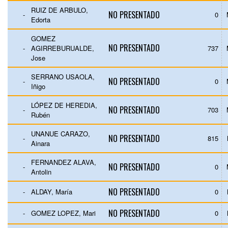
RUIZ DE ARBULO,
NO PRESENTADO
-
0
Edorta
GOMEZ
NO PRESENTADO
-
AGIRREBURUALDE,
737
Jose
SERRANO USAOLA,
NO PRESENTADO
-
0
Iñigo
LÓPEZ DE HEREDIA,
NO PRESENTADO
-
703
Rubén
UNANUE CARAZO,
NO PRESENTADO
-
815
Ainara
FERNANDEZ ALAVA,
NO PRESENTADO
-
0
Antolin
NO PRESENTADO
-
ALDAY, María
0
NO PRESENTADO
-
GOMEZ LOPEZ, Mari
0