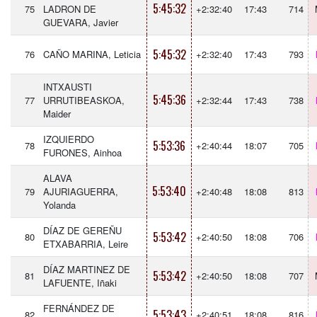
5:45:32
75
LADRON DE
+2:32:40
17:43
714
GUEVARA, Javier
5:45:32
76
CAÑO MARINA, Leticia
+2:32:40
17:43
793
INTXAUSTI
5:45:36
77
URRUTIBEASKOA,
+2:32:44
17:43
738
Maider
IZQUIERDO
5:53:36
78
+2:40:44
18:07
705
FURONES, Ainhoa
ALAVA
5:53:40
79
AJURIAGUERRA,
+2:40:48
18:08
813
Yolanda
DÍAZ DE GEREÑU
5:53:42
80
+2:40:50
18:08
706
ETXABARRIA, Leire
DÍAZ MARTINEZ DE
5:53:42
81
+2:40:50
18:08
707
LAFUENTE, Iñaki
FERNÁNDEZ DE
5:53:43
82
+2:40:51
18:08
816