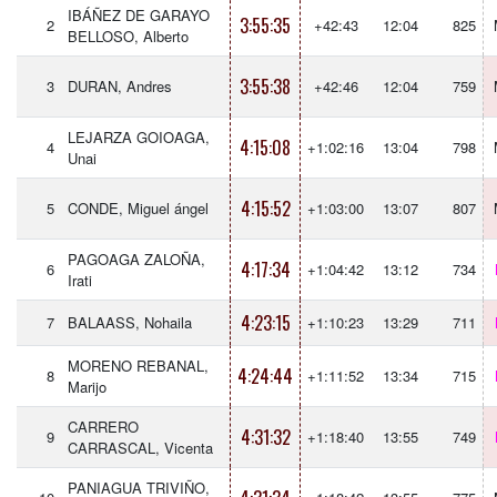
IBÁÑEZ DE GARAYO
3:55:35
2
+42:43
12:04
825
BELLOSO, Alberto
3:55:38
3
DURAN, Andres
+42:46
12:04
759
LEJARZA GOIOAGA,
4:15:08
4
+1:02:16
13:04
798
Unai
4:15:52
5
CONDE, Miguel ángel
+1:03:00
13:07
807
PAGOAGA ZALOÑA,
4:17:34
6
+1:04:42
13:12
734
Irati
4:23:15
7
BALAASS, Nohaila
+1:10:23
13:29
711
MORENO REBANAL,
4:24:44
8
+1:11:52
13:34
715
Marijo
CARRERO
4:31:32
9
+1:18:40
13:55
749
CARRASCAL, Vicenta
PANIAGUA TRIVIÑO,