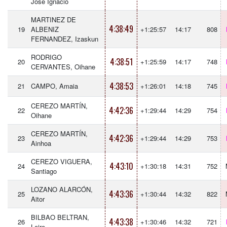
Jose Ignacio
MARTINEZ DE
4:38:49
19
ALBENIZ
+1:25:57
14:17
808
FERNANDEZ, Izaskun
RODRIGO
4:38:51
20
+1:25:59
14:17
748
CERVANTES, Oihane
4:38:53
21
CAMPO, Amaia
+1:26:01
14:18
745
CEREZO MARTÍN,
4:42:36
22
+1:29:44
14:29
754
Oihane
CEREZO MARTÍN,
4:42:36
23
+1:29:44
14:29
753
Ainhoa
CEREZO VIGUERA,
4:43:10
24
+1:30:18
14:31
752
Santiago
LOZANO ALARCÓN,
4:43:36
25
+1:30:44
14:32
822
Aitor
BILBAO BELTRAN,
4:43:38
26
+1:30:46
14:32
721
Leire