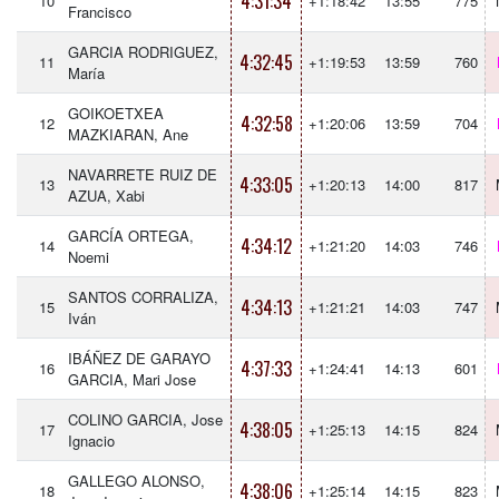
4:31:34
10
+1:18:42
13:55
775
Francisco
GARCIA RODRIGUEZ,
4:32:45
11
+1:19:53
13:59
760
María
GOIKOETXEA
4:32:58
12
+1:20:06
13:59
704
MAZKIARAN, Ane
NAVARRETE RUIZ DE
4:33:05
13
+1:20:13
14:00
817
AZUA, Xabi
GARCÍA ORTEGA,
4:34:12
14
+1:21:20
14:03
746
Noemi
SANTOS CORRALIZA,
4:34:13
15
+1:21:21
14:03
747
Iván
IBÁÑEZ DE GARAYO
4:37:33
16
+1:24:41
14:13
601
GARCIA, Mari Jose
COLINO GARCIA, Jose
4:38:05
17
+1:25:13
14:15
824
Ignacio
GALLEGO ALONSO,
4:38:06
18
+1:25:14
14:15
823