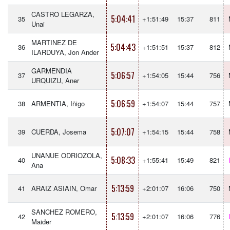
CASTRO LEGARZA,
5:04:41
35
+1:51:49
15:37
811
Unai
MARTINEZ DE
5:04:43
36
+1:51:51
15:37
812
ILARDUYA, Jon Ander
GARMENDIA
5:06:57
37
+1:54:05
15:44
756
URQUIZU, Aner
5:06:59
38
ARMENTIA, Iñigo
+1:54:07
15:44
757
5:07:07
39
CUERDA, Josema
+1:54:15
15:44
758
UNANUE ODRIOZOLA,
5:08:33
40
+1:55:41
15:49
821
Ana
5:13:59
41
ARAIZ ASIAIN, Omar
+2:01:07
16:06
750
SANCHEZ ROMERO,
5:13:59
42
+2:01:07
16:06
776
Maider