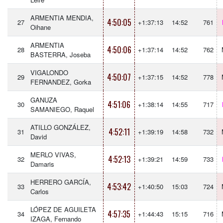
ARMENTIA MENDIA,
4:50:05
27
+1:37:13
14:52
761
Oihane
ARMENTIA
4:50:06
28
+1:37:14
14:52
762
BASTERRA, Joseba
VIGALONDO
4:50:07
29
+1:37:15
14:52
778
FERNANDEZ, Gorka
GANUZA
4:51:06
30
+1:38:14
14:55
717
SAMANIEGO, Raquel
ATILLO GONZÁLEZ,
4:52:11
31
+1:39:19
14:58
732
David
MERLO VIVAS,
4:52:13
32
+1:39:21
14:59
733
Damaris
HERRERO GARCÍA,
4:53:42
33
+1:40:50
15:03
724
Carlos
LÓPEZ DE AGUILETA
4:57:35
34
+1:44:43
15:15
716
IZAGA, Fernando