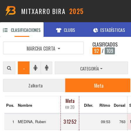
MITXARRO BIRA
2025
CLASIFICACIONES
CLUBS
ESTADÍSTICAS
CLASIFICADOS
MARCHA CORTA
92
/
109
-
CATEGORÍA
Meta
Zalkorta
Meta
Pos.
Nombre
Difer.
Ritmo
Dorsal
20
KM
3:12:52
1
MEDINA, Ruben
09:53
763