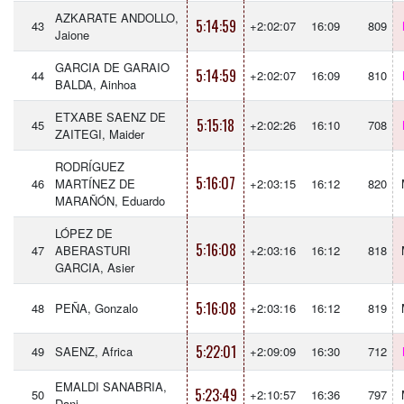
AZKARATE ANDOLLO,
5:14:59
43
+2:02:07
16:09
809
Jaione
GARCIA DE GARAIO
5:14:59
44
+2:02:07
16:09
810
BALDA, Ainhoa
ETXABE SAENZ DE
5:15:18
45
+2:02:26
16:10
708
ZAITEGI, Maider
RODRÍGUEZ
5:16:07
46
MARTÍNEZ DE
+2:03:15
16:12
820
MARAÑÓN, Eduardo
LÓPEZ DE
5:16:08
47
ABERASTURI
+2:03:16
16:12
818
GARCIA, Asier
5:16:08
48
PEÑA, Gonzalo
+2:03:16
16:12
819
5:22:01
49
SAENZ, Africa
+2:09:09
16:30
712
EMALDI SANABRIA,
5:23:49
50
+2:10:57
16:36
797
Dani