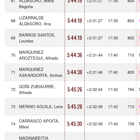
5:44:19
67
ALDASORO, Maria
+2:31:27
17:39
804
Begoña
LIZARRALDE
5:44:19
68
+2:31:27
17:39
803
ALDASORO, Ana
BARROS SANTOS,
5:44:19
69
+2:31:27
17:39
802
Lourdes
MARQUINEZ
5:44:36
70
+2:31:44
17:40
710
AROZTEGUI, Alfredo
MARQUINEZ
5:44:38
71
+2:31:46
17:40
805
ASKARGORTA, Ainhoa
GOÑI ZUBIAURRE,
5:45:26
72
+2:32:34
17:42
794
Alfredo
5:45:28
73
MERINO AGUILA, Leire
+2:32:36
17:42
713
CARRASCO APOITA,
5:45:30
74
+2:32:38
17:43
739
Mikel
MADINABEITIA