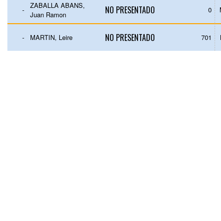
ZABALLA ABANS,
NO PRESENTADO
-
0
Juan Ramon
NO PRESENTADO
-
MARTIN, Leire
701