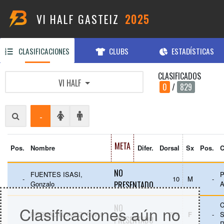
VI HALF GASTEIZ
2025
CLASIFICACIONES
CLUBS
ESTADÍSTICAS
CLASIFICADOS
VI HALF
0
/
829
-
META
Pos.
Nombre
Difer.
Dorsal
Sx
Pos.
NO
FUENTES ISASI,
-
10
M
-
Gonzalo
PRESENTADO
C
NO
Clasificaciones aún no
-
BERNAL GOMEZ, Silvia
774
F
-
S
PRESENTADO