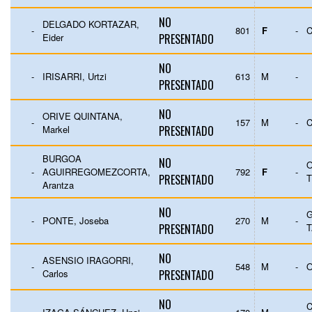
NO
DELGADO KORTAZAR,
-
801
F
-
C
Eider
PRESENTADO
NO
-
IRISARRI, Urtzi
613
M
-
PRESENTADO
NO
ORIVE QUINTANA,
-
157
M
-
C
Markel
PRESENTADO
BURGOA
NO
-
AGUIRREGOMEZCORTA,
792
F
-
PRESENTADO
T
Arantza
NO
G
-
PONTE, Joseba
270
M
-
PRESENTADO
NO
ASENSIO IRAGORRI,
-
548
M
-
Carlos
PRESENTADO
NO
C