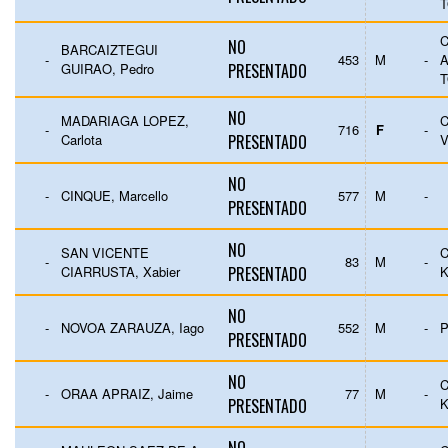
C
NO
BARCAIZTEGUI
-
453
M
-
GUIRAO, Pedro
PRESENTADO
NO
MADARIAGA LOPEZ,
C
-
716
F
-
Carlota
PRESENTADO
V
NO
-
CINQUE, Marcello
577
M
-
PRESENTADO
NO
SAN VICENTE
-
83
M
-
CIARRUSTA, Xabier
PRESENTADO
K
NO
-
NOVOA ZARAUZA, Iago
552
M
-
PRESENTADO
NO
-
ORAA APRAIZ, Jaime
77
M
-
PRESENTADO
K