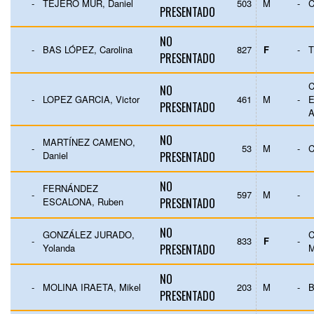
-
TEJERO MUR, Daniel
503
M
-
PRESENTADO
NO
-
BAS LÓPEZ, Carolina
827
F
-
T
PRESENTADO
C
NO
-
LOPEZ GARCIA, Victor
461
M
-
E
PRESENTADO
NO
MARTÍNEZ CAMENO,
-
53
M
-
C
Daniel
PRESENTADO
NO
FERNÁNDEZ
-
597
M
-
ESCALONA, Ruben
PRESENTADO
NO
GONZÁLEZ JURADO,
C
-
833
F
-
Yolanda
PRESENTADO
NO
-
MOLINA IRAETA, Mikel
203
M
-
PRESENTADO