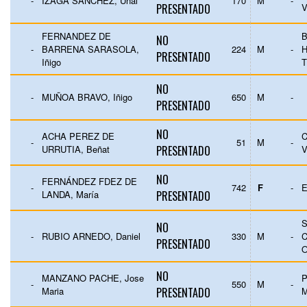
-
IZAGA SÁNCHEZ, Unai
170
M
-
PRESENTADO
V
FERNANDEZ DE
NO
-
BARRENA SARASOLA,
224
M
-
PRESENTADO
Iñigo
T
NO
-
MUÑOA BRAVO, Iñigo
650
M
-
PRESENTADO
NO
ACHA PEREZ DE
C
-
51
M
-
URRUTIA, Beñat
PRESENTADO
V
NO
FERNÁNDEZ FDEZ DE
-
742
F
-
E
LANDA, María
PRESENTADO
S
NO
-
RUBIO ARNEDO, Daniel
330
M
-
C
PRESENTADO
NO
MANZANO PACHE, Jose
-
550
M
-
Maria
PRESENTADO