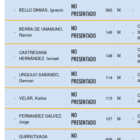
NO
-
BELLO DAMAS, Ignacio
563
M
-
PRESENTADO
C
NO
BERRA DE UNAMUNO,
-
146
M
-
S
Ramón
PRESENTADO
C
NO
CASTRESANA
-
148
M
-
S
HERNÁNDEZ, Ismael
PRESENTADO
NO
URQUIJO SABANDO,
C
-
114
M
-
German
PRESENTADO
NO
C
-
VELAR, Karlos
113
M
-
PRESENTADO
NO
FERNANDEZ GALVEZ,
C
-
107
M
-
Jorge
PRESENTADO
NO
GURRUTXAGA
-
609
M
-