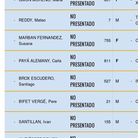
PRESENTADO
NO
T
-
REDDY, Mateo
7
M
-
PRESENTADO
NO
MARBAN FERNANDEZ,
-
755
F
-
Susana
PRESENTADO
NO
-
PAYÁ ALEMANY, Carla
811
F
-
C
PRESENTADO
NO
BROX ESCUDERO,
-
527
M
-
Santiago
PRESENTADO
NO
-
BIFET VERGÉ, Pere
21
M
-
C
PRESENTADO
NO
-
SANTILLAN, Ivan
155
M
-
C
PRESENTADO