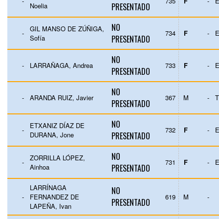
-
735
F
-
E
Noelia
PRESENTADO
NO
GIL MANSO DE ZÚÑIGA,
-
734
F
-
E
Sofía
PRESENTADO
NO
-
LARRAÑAGA, Andrea
733
F
-
E
PRESENTADO
NO
-
ARANDA RUIZ, Javier
367
M
-
T
PRESENTADO
NO
ETXANIZ DÍAZ DE
-
732
F
-
E
DURANA, Jone
PRESENTADO
NO
ZORRILLA LÓPEZ,
-
731
F
-
E
Ainhoa
PRESENTADO
LARRÍNAGA
NO
-
FERNANDEZ DE
619
M
-
PRESENTADO
LAPEÑA, Ivan