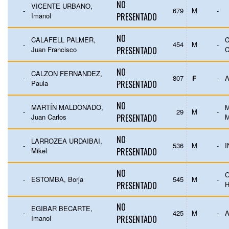
NO
VICENTE URBANO,
-
679
M
-
Imanol
PRESENTADO
NO
CALAFELL PALMER,
C
-
454
M
-
Juan Francisco
PRESENTADO
NO
CALZON FERNANDEZ,
-
807
F
-
A
Paula
PRESENTADO
NO
MARTÍN MALDONADO,
M
-
29
M
-
Juan Carlos
PRESENTADO
NO
LARROZEA URDAIBAI,
-
536
M
-
Mikel
PRESENTADO
NO
-
ESTOMBA, Borja
545
M
-
PRESENTADO
NO
EGIBAR BECARTE,
-
425
M
-
Imanol
PRESENTADO