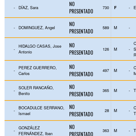
NO
-
DÍAZ, Sara
730
F
-
E
PRESENTADO
NO
-
DOMINGUEZ, Angel
589
M
-
PRESENTADO
C
NO
HIDALGO CASAS, Jose
-
126
M
-
S
Antonio
PRESENTADO
NO
PEREZ GUERRERO,
C
-
497
M
-
Carlos
PRESENTADO
NO
SOLER RANCAÑO,
-
365
M
-
Benito
PRESENTADO
NO
BOCADULCE SERRANO,
C
-
28
M
-
Ismael
PRESENTADO
NO
GONZÁLEZ
-
363
M
-
FERNÁNDEZ, Iban
PRESENTADO