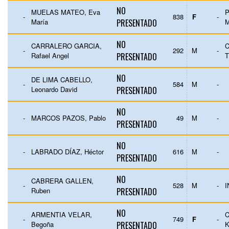
NO
MUELAS MATEO, Eva
-
838
F
-
María
PRESENTADO
NO
CARRALERO GARCIA,
C
-
292
M
-
Rafael Angel
PRESENTADO
T
NO
DE LIMA CABELLO,
-
584
M
-
Leonardo David
PRESENTADO
NO
-
MARCOS PAZOS, Pablo
49
M
-
PRESENTADO
NO
-
LABRADO DÍAZ, Héctor
616
M
-
PRESENTADO
NO
CABRERA GALLEN,
-
528
M
-
Ruben
PRESENTADO
NO
ARMENTIA VELAR,
-
749
F
-
Begoña
PRESENTADO
K