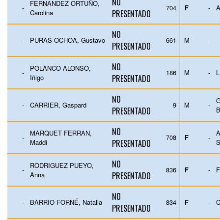
NO
FERNANDEZ ORTUÑO,
-
704
F
-
Carolina
PRESENTADO
NO
-
PURAS OCHOA, Gustavo
661
M
-
PRESENTADO
NO
POLANCO ALONSO,
-
186
M
-
L
Iñigo
PRESENTADO
NO
G
-
CARRIER, Gaspard
9
M
-
PRESENTADO
NO
MARQUET FERRAN,
A
-
708
F
-
Maddi
PRESENTADO
NO
RODRIGUEZ PUEYO,
-
836
F
-
Anna
PRESENTADO
NO
-
BARRIO FORNÉ, Natalia
834
F
-
PRESENTADO