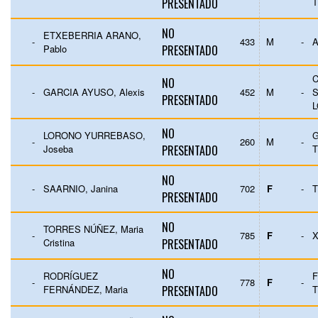
PRESENTADO
T
NO
ETXEBERRIA ARANO,
-
433
M
-
A
Pablo
PRESENTADO
C
NO
-
GARCIA AYUSO, Alexis
452
M
-
S
PRESENTADO
NO
LORONO YURREBASO,
-
260
M
-
Joseba
PRESENTADO
T
NO
-
SAARNIO, Janina
702
F
-
T
PRESENTADO
NO
TORRES NÚÑEZ, Maria
-
785
F
-
Cristina
PRESENTADO
NO
RODRÍGUEZ
-
778
F
-
FERNÁNDEZ, Maria
PRESENTADO
T