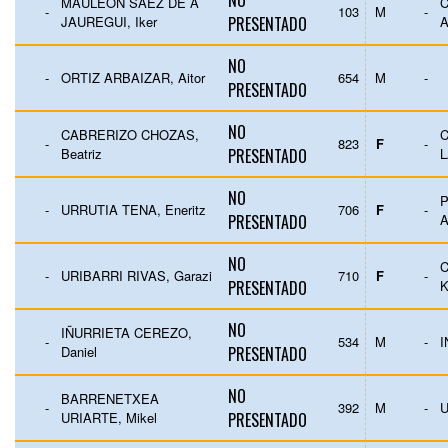
NO
MAULEON SAEZ DE A
C
-
103
M
-
JAUREGUI, Iker
PRESENTADO
NO
-
ORTIZ ARBAIZAR, Aitor
654
M
-
PRESENTADO
NO
CABRERIZO CHOZAS,
C
-
823
F
-
Beatriz
PRESENTADO
L
NO
-
URRUTIA TENA, Eneritz
706
F
-
PRESENTADO
NO
-
URIBARRI RIVAS, Garazi
710
F
-
PRESENTADO
K
NO
IÑURRIETA CEREZO,
-
534
M
-
Daniel
PRESENTADO
NO
BARRENETXEA
-
392
M
-
U
URIARTE, Mikel
PRESENTADO