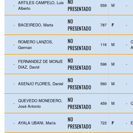
NO
ARTILES CAMPELO, Luis
-
559
M
-
Alberto
PRESENTADO
NO
-
BACEIREDO, Marta
787
F
-
PRESENTADO
NO
ROMERO LANZOS,
C
-
116
M
-
German
PRESENTADO
NO
FERNANDEZ DE MONJE
-
596
M
-
DIAZ, David
PRESENTADO
NO
-
ASENJO FLORES, Daniel
560
M
-
PRESENTADO
NO
QUEVEDO MONEDERO,
-
459
M
-
C
José Antonio
PRESENTADO
NO
-
AYALA UBANI, María
723
F
-
E
PRESENTADO