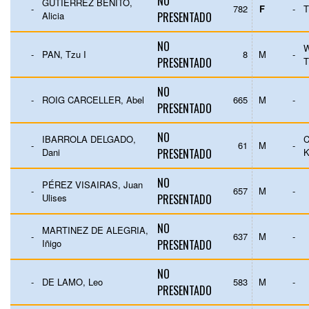
NO
GUTIÉRREZ BENITO,
-
782
F
-
T
Alicia
PRESENTADO
NO
W
-
PAN, Tzu I
8
M
-
PRESENTADO
T
NO
-
ROIG CARCELLER, Abel
665
M
-
PRESENTADO
NO
IBARROLA DELGADO,
-
61
M
-
Dani
PRESENTADO
K
NO
PÉREZ VISAIRAS, Juan
-
657
M
-
Ulises
PRESENTADO
NO
MARTINEZ DE ALEGRIA,
-
637
M
-
Iñigo
PRESENTADO
NO
-
DE LAMO, Leo
583
M
-
PRESENTADO