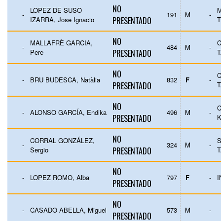
NO
LOPEZ DE SUSO
-
191
M
-
IZARRA, Jose Ignacio
PRESENTADO
T
NO
MALLAFRÈ GARCIA,
C
-
484
M
-
Pere
PRESENTADO
NO
C
-
BRU BUDESCA, Natàlia
832
F
-
PRESENTADO
NO
C
-
ALONSO GARCÍA, Endika
496
M
-
PRESENTADO
NO
CORRAL GONZÁLEZ,
S
-
324
M
-
Sergio
PRESENTADO
NO
-
LOPEZ ROMO, Alba
797
F
-
PRESENTADO
NO
-
CASADO ABELLA, Miguel
573
M
-
PRESENTADO