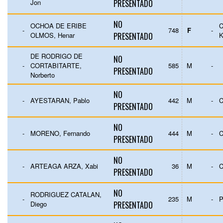
Jon
PRESENTADO
NO
OCHOA DE ERIBE
-
748
F
-
OLMOS, Henar
PRESENTADO
K
DE RODRIGO DE
NO
-
CORTABITARTE,
585
M
-
PRESENTADO
Norberto
NO
-
AYESTARAN, Pablo
442
M
-
C
PRESENTADO
NO
-
MORENO, Fernando
444
M
-
C
PRESENTADO
NO
-
ARTEAGA ARZA, Xabi
36
M
-
C
PRESENTADO
NO
RODRIGUEZ CATALAN,
-
235
M
-
P
Diego
PRESENTADO