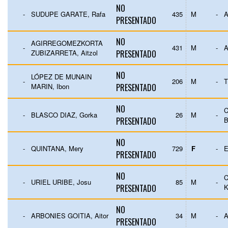
NO
-
SUDUPE GARATE, Rafa
435
M
-
A
PRESENTADO
NO
AGIRREGOMEZKORTA
-
431
M
-
A
ZUBIZARRETA, Aitzol
PRESENTADO
NO
LÓPEZ DE MUNAIN
-
206
M
-
T
MARIN, Ibon
PRESENTADO
NO
-
BLASCO DIAZ, Gorka
26
M
-
PRESENTADO
B
NO
-
QUINTANA, Mery
729
F
-
E
PRESENTADO
NO
-
URIEL URIBE, Josu
85
M
-
PRESENTADO
K
NO
-
ARBONIES GOITIA, Aitor
34
M
-
PRESENTADO