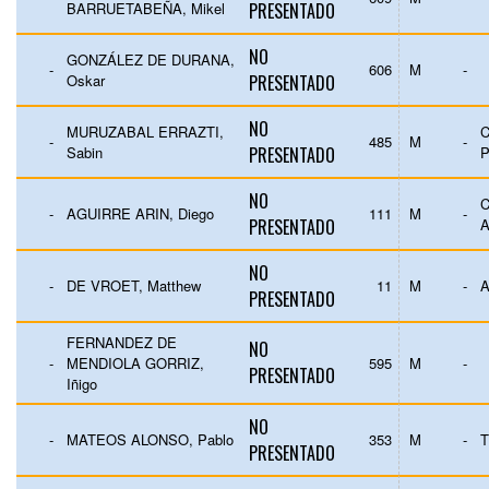
BARRUETABEÑA, Mikel
PRESENTADO
NO
GONZÁLEZ DE DURANA,
-
606
M
-
Oskar
PRESENTADO
NO
MURUZABAL ERRAZTI,
C
-
485
M
-
Sabin
PRESENTADO
P
NO
C
-
AGUIRRE ARIN, Diego
111
M
-
PRESENTADO
NO
-
DE VROET, Matthew
11
M
-
PRESENTADO
FERNANDEZ DE
NO
-
MENDIOLA GORRIZ,
595
M
-
PRESENTADO
Iñigo
NO
-
MATEOS ALONSO, Pablo
353
M
-
T
PRESENTADO