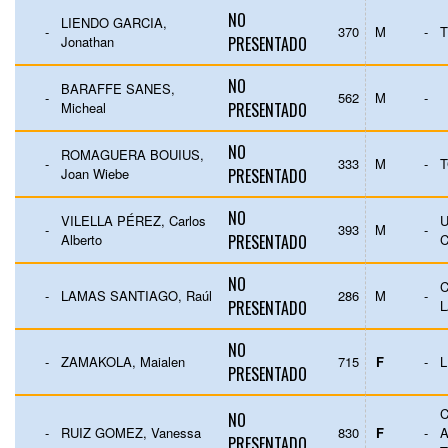
NO
LIENDO GARCIA,
-
370
M
-
T
Jonathan
PRESENTADO
NO
BARAFFE SANES,
-
562
M
-
Micheal
PRESENTADO
NO
ROMAGUERA BOUIUS,
-
333
M
-
Joan Wiebe
PRESENTADO
NO
VILELLA PÉREZ, Carlos
U
-
393
M
-
Alberto
PRESENTADO
NO
C
-
LAMAS SANTIAGO, Raúl
286
M
-
PRESENTADO
L
NO
-
ZAMAKOLA, Maialen
715
F
-
L
PRESENTADO
C
NO
-
RUIZ GOMEZ, Vanessa
830
F
-
PRESENTADO