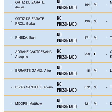
NO
ORTIZ DE ZARATE,
-
194
M
-
Javier
PRESENTADO
T
NO
ORTIZ DE ZARATE
-
196
M
-
PROL, Gorka
PRESENTADO
NO
-
PINEDA, Iban
371
M
-
T
PRESENTADO
NO
ARRANZ CASTRESANA,
-
750
F
-
Atsegine
PRESENTADO
K
NO
-
ERRARTE GAMIZ, Aitor
15
M
-
L
PRESENTADO
NO
-
RIVAS SANCHEZ, Alvaro
372
M
-
T
PRESENTADO
NO
-
MOORE, Matthew
521
M
-
I
PRESENTADO