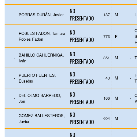
NO
-
PORRAS DURÁN, Javier
187
M
-
L
PRESENTADO
C
NO
ROBLES FADON, Tamara
-
773
F
-
S
Robles Fadon
PRESENTADO
NO
BAHILLO CAHUERNIGA,
-
351
M
-
T
Iván
PRESENTADO
NO
PUERTO FUENTES,
-
43
M
-
Eusebio
PRESENTADO
T
NO
DEL OLMO BARREDO,
C
-
166
M
-
Jon
PRESENTADO
V
NO
GOMEZ BALLESTEROS,
-
604
M
-
Javier
PRESENTADO
NO