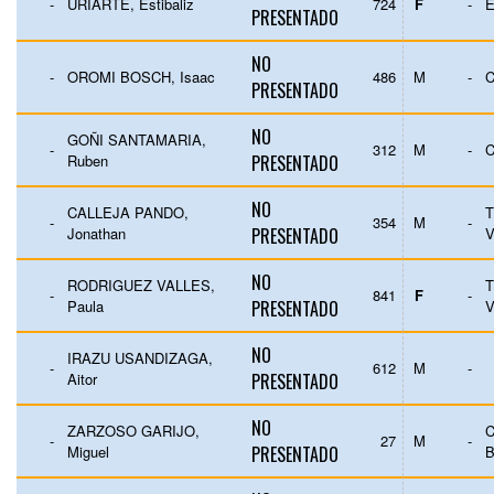
-
URIARTE, Estibaliz
724
F
-
E
PRESENTADO
NO
-
OROMI BOSCH, Isaac
486
M
-
C
PRESENTADO
NO
GOÑI SANTAMARIA,
-
312
M
-
C
Ruben
PRESENTADO
NO
CALLEJA PANDO,
T
-
354
M
-
Jonathan
PRESENTADO
V
NO
RODRIGUEZ VALLES,
T
-
841
F
-
Paula
PRESENTADO
V
NO
IRAZU USANDIZAGA,
-
612
M
-
Aitor
PRESENTADO
NO
ZARZOSO GARIJO,
-
27
M
-
Miguel
PRESENTADO
B