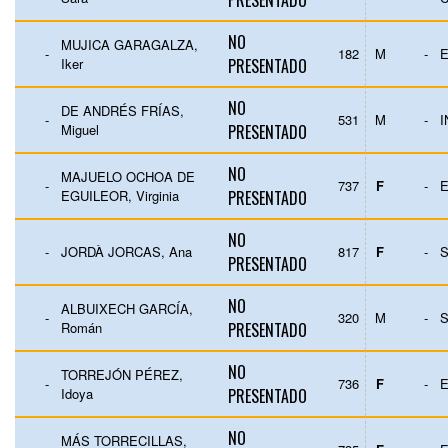
PRESENTADO
NO
MUJICA GARAGALZA,
-
182
M
-
E
Iker
PRESENTADO
NO
DE ANDRÉS FRÍAS,
-
531
M
-
Miguel
PRESENTADO
NO
MAJUELO OCHOA DE
-
737
F
-
E
EGUILEOR, Virginia
PRESENTADO
NO
-
JORDÀ JORCAS, Ana
817
F
-
PRESENTADO
NO
ALBUIXECH GARCÍA,
-
320
M
-
Román
PRESENTADO
NO
TORREJÓN PÉREZ,
-
736
F
-
E
Idoya
PRESENTADO
NO
MÁS TORRECILLAS,