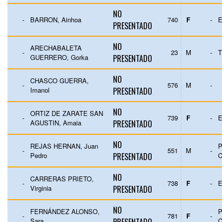
NO
-
BARRON, Ainhoa
740
F
-
E
PRESENTADO
NO
ARECHABALETA
-
23
M
-
GUERRERO, Gorka
PRESENTADO
NO
CHASCO GUERRA,
-
576
M
-
Imanol
PRESENTADO
NO
ORTIZ DE ZARATE SAN
-
739
F
-
E
AGUSTIN, Amaia
PRESENTADO
NO
REJAS HERNAN, Juan
P
-
551
M
-
Pedro
PRESENTADO
NO
CARRERAS PRIETO,
-
738
F
-
E
Virginia
PRESENTADO
NO
FERNÁNDEZ ALONSO,
P
-
781
F
-
Sara