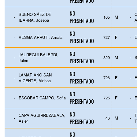
PRESENTADO
NO
BUENO SÁEZ DE
C
-
105
M
-
IBARRA, Joseba
PRESENTADO
NO
-
VESGA ARRUTI, Amaia
727
F
-
E
PRESENTADO
NO
JAUREGUI BALERDI,
-
329
M
-
Julen
PRESENTADO
NO
LAMARIANO SAN
-
726
F
-
E
VICENTE, Ainhoa
PRESENTADO
NO
-
ESCOBAR CAMPO, Sofia
725
F
-
E
PRESENTADO
NO
CAPA AGUIRREZABALA,
T
-
46
M
-
Asier
PRESENTADO
NO