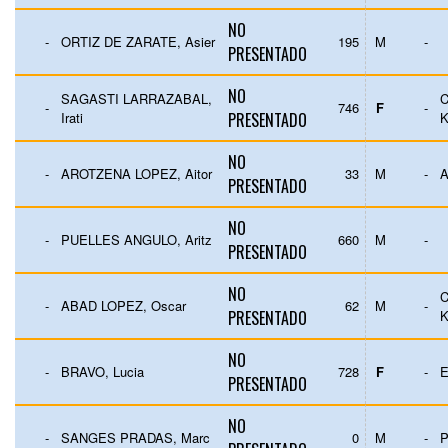
NO
-
ORTIZ DE ZARATE, Asier
195
M
-
PRESENTADO
NO
SAGASTI LARRAZABAL,
-
746
F
-
Irati
PRESENTADO
K
NO
-
AROTZENA LOPEZ, Aitor
33
M
-
PRESENTADO
NO
-
PUELLES ANGULO, Aritz
660
M
-
PRESENTADO
NO
-
ABAD LOPEZ, Oscar
62
M
-
PRESENTADO
K
NO
-
BRAVO, Lucia
728
F
-
E
PRESENTADO
NO
-
SANGES PRADAS, Marc
0
M
-
P