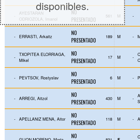
disponibles.
NO
AYESTARAN
-
561
M
-
ODRIOZOLA, Imanol
PRESENTADO
NO
-
ERRASTI, Arkaitz
189
M
-
PRESENTADO
NO
TXOPITEA ELORRIAGA,
C
-
17
M
-
Mikel
PRESENTADO
NO
-
PEVTSOV, Rostyslav
6
M
-
PRESENTADO
NO
A
-
ARREGI, Aitzol
430
M
-
PRESENTADO
NO
-
APELLANIZ MENA, Aitor
118
M
-
PRESENTADO
NO
-
GIJON MORENO, Maria
831
F
-