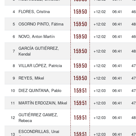
1:59:50
4
FLORES, Cristina
+12:02
06:41
46
1:59:50
5
OSORNO PINTO, Fátima
+12:02
06:41
48
1:59:50
6
NOVO, Anton Martín
+12:02
06:41
46
GARCÍA GUTIÉRREZ,
1:59:50
7
+12:02
06:41
48
Kendal
1:59:50
8
VILLAR LÓPEZ, Patricia
+12:02
06:41
47
1:59:50
9
REYES, Mikel
+12:02
06:41
47
1:59:51
10
DIEZ QUINTANA, Pablo
+12:03
06:41
47
1:59:51
11
MARTÍN ERDOZAIN, Mikel
+12:03
06:41
47
GUTIÉRREZ GAMEZ,
1:59:51
12
+12:03
06:41
48
Rebeca
ESCONDRILLAS, Unai
1:59:51
13
+12:03
06:41
47