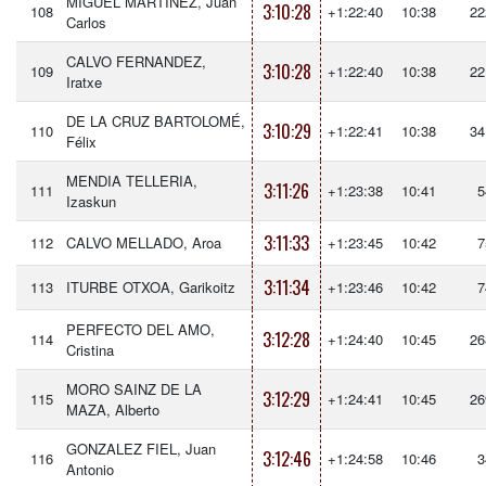
MIGUEL MARTÍNEZ, Juan
3:10:28
108
+1:22:40
10:38
22
Carlos
CALVO FERNANDEZ,
3:10:28
109
+1:22:40
10:38
22
Iratxe
DE LA CRUZ BARTOLOMÉ,
3:10:29
110
+1:22:41
10:38
34
Félix
MENDIA TELLERIA,
3:11:26
111
+1:23:38
10:41
5
Izaskun
3:11:33
112
CALVO MELLADO, Aroa
+1:23:45
10:42
7
3:11:34
113
ITURBE OTXOA, Garikoitz
+1:23:46
10:42
7
PERFECTO DEL AMO,
3:12:28
114
+1:24:40
10:45
26
Cristina
MORO SAINZ DE LA
3:12:29
115
+1:24:41
10:45
26
MAZA, Alberto
GONZALEZ FIEL, Juan
3:12:46
116
+1:24:58
10:46
3
Antonio