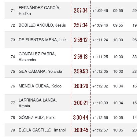
FERNÁNDEZ GARCÍA,
2:57:34
71
+1:09:46
09:55
29
Endika
2:57:34
72
BOBILLO ANGULO, Jesús
+1:09:46
09:55
19
2:59:12
73
DE FUENTES MENA, Luis
+1:11:24
10:00
26
GONZALEZ PARRA,
2:59:13
74
+1:11:25
10:00
33
Alexander
2:59:53
75
GEA CÁMARA, Yolanda
+1:12:05
10:02
23
3:00:20
76
MENDIA CUEVA, Koldo
+1:12:32
10:04
16
LARRINAGA LANDA,
3:00:21
77
+1:12:33
10:04
16
Amaia
3:00:44
78
GÓMEZ RUIZ, Felix
+1:12:56
10:05
14
3:00:45
79
ELOLA CASTILLO, Imanol
+1:12:57
10:05
20