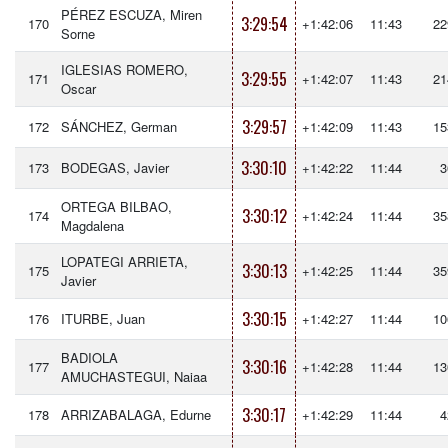
PÉREZ ESCUZA, Miren
3:29:54
170
+1:42:06
11:43
22
Sorne
IGLESIAS ROMERO,
3:29:55
171
+1:42:07
11:43
21
Oscar
3:29:57
172
SÁNCHEZ, German
+1:42:09
11:43
15
3:30:10
173
BODEGAS, Javier
+1:42:22
11:44
3
ORTEGA BILBAO,
3:30:12
174
+1:42:24
11:44
35
Magdalena
LOPATEGI ARRIETA,
3:30:13
175
+1:42:25
11:44
35
Javier
3:30:15
176
ITURBE, Juan
+1:42:27
11:44
10
BADIOLA
3:30:16
177
+1:42:28
11:44
13
AMUCHASTEGUI, Naiaa
3:30:17
178
ARRIZABALAGA, Edurne
+1:42:29
11:44
4