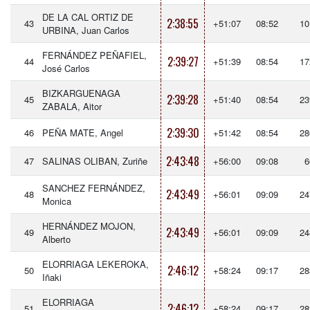
DE LA CAL ORTIZ DE
2:38:55
43
+51:07
08:52
10
URBINA, Juan Carlos
FERNÁNDEZ PEÑAFIEL,
2:39:27
44
+51:39
08:54
17
José Carlos
BIZKARGUENAGA
2:39:28
45
+51:40
08:54
23
ZABALA, Aitor
2:39:30
46
PEÑA MATE, Angel
+51:42
08:54
28
2:43:48
47
SALINAS OLIBAN, Zuriñe
+56:00
09:08
6
SANCHEZ FERNÁNDEZ,
2:43:49
48
+56:01
09:09
24
Monica
HERNÁNDEZ MOJON,
2:43:49
49
+56:01
09:09
24
Alberto
ELORRIAGA LEKEROKA,
2:46:12
50
+58:24
09:17
28
Iñaki
ELORRIAGA
2:46:12
51
+58:24
09:17
28