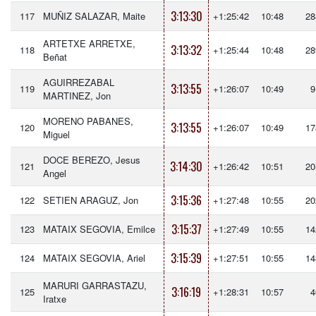
3:13:30
117
MUÑIZ SALAZAR, Maite
+1:25:42
10:48
28
ARTETXE ARRETXE,
3:13:32
118
+1:25:44
10:48
28
Beñat
AGUIRREZABAL
3:13:55
119
+1:26:07
10:49
9
MARTINEZ, Jon
MORENO PABANES,
3:13:55
120
+1:26:07
10:49
17
Miguel
DOCE BEREZO, Jesus
3:14:30
121
+1:26:42
10:51
20
Angel
3:15:36
122
SETIEN ARAGUZ, Jon
+1:27:48
10:55
20
3:15:37
123
MATAIX SEGOVIA, Emilce
+1:27:49
10:55
14
3:15:39
124
MATAIX SEGOVIA, Ariel
+1:27:51
10:55
14
MARURI GARRASTAZU,
3:16:19
125
+1:28:31
10:57
4
Iratxe