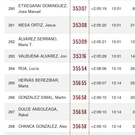
ETXEGARAI DOMINGUEZ,
3:53:07
260
+2:05:19
13:01
8
Jose Manuel
3:53:08
261
MESA ORTIZ, Jesus
+2:05:20
13:01
31
ÁLVAREZ SERRANO,
3:53:09
262
+2:05:21
13:01
13
Maria T.
3:53:16
263
VALBUENA ALVAREZ, Jon
+2:05:28
13:01
14
3:55:54
264
ROA, Lucía
+2:08:06
13:10
26
HERVÁS BEREZIBAR,
3:56:55
265
+2:09:07
13:14
25
Marta
3:56:58
266
GONZALEZ SIMAL, Martin
+2:09:10
13:14
20
DULCE ANSOLEAGA,
3:56:58
267
+2:09:10
13:14
3
Rakel
3:56:58
268
CHANCA GONZALEZ, Alex
+2:09:10
13:14
3