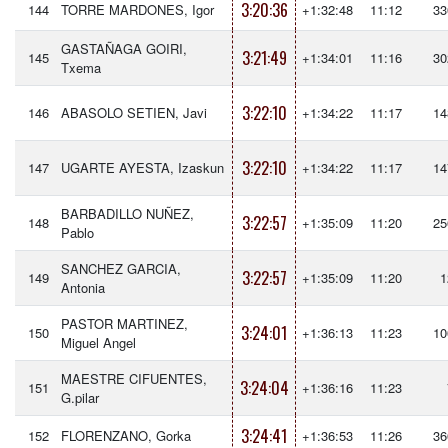
3:20:36
144
TORRE MARDONES, Igor
+1:32:48
11:12
33
GASTAÑAGA GOIRI,
3:21:49
145
+1:34:01
11:16
30
Txema
3:22:10
146
ABASOLO SETIEN, Javi
+1:34:22
11:17
14
3:22:10
147
UGARTE AYESTA, Izaskun
+1:34:22
11:17
14
BARBADILLO NUÑEZ,
3:22:57
148
+1:35:09
11:20
25
Pablo
SANCHEZ GARCIA,
3:22:57
149
+1:35:09
11:20
1
Antonia
PASTOR MARTINEZ,
3:24:01
150
+1:36:13
11:23
10
Miguel Angel
MAESTRE CIFUENTES,
3:24:04
151
+1:36:16
11:23
G.pilar
3:24:41
152
FLORENZANO, Gorka
+1:36:53
11:26
36