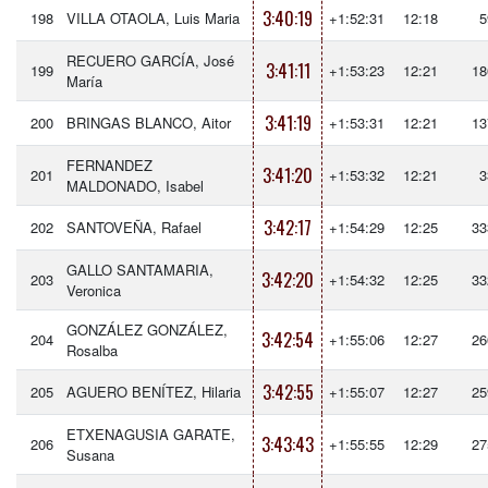
3:40:19
198
VILLA OTAOLA, Luis Maria
+1:52:31
12:18
5
RECUERO GARCÍA, José
3:41:11
199
+1:53:23
12:21
18
María
3:41:19
200
BRINGAS BLANCO, Aitor
+1:53:31
12:21
13
FERNANDEZ
3:41:20
201
+1:53:32
12:21
3
MALDONADO, Isabel
3:42:17
202
SANTOVEÑA, Rafael
+1:54:29
12:25
33
GALLO SANTAMARIA,
3:42:20
203
+1:54:32
12:25
33
Veronica
GONZÁLEZ GONZÁLEZ,
3:42:54
204
+1:55:06
12:27
26
Rosalba
3:42:55
205
AGUERO BENÍTEZ, Hilaria
+1:55:07
12:27
25
ETXENAGUSIA GARATE,
3:43:43
206
+1:55:55
12:29
27
Susana