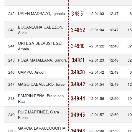
3:48:51
242
URIEN MADRAZO, Ignacio
+2:01:03
12:47
8
BOCANEGRA CABEZON,
3:48:52
243
+2:01:04
12:47
15
Alicia
ORTEGA BELAUSTEGUI,
3:49:10
244
+2:01:22
12:48
32
Amaia
3:49:11
245
POZA MATALLANA, Sandra
+2:01:23
12:48
32
3:49:30
246
CAMPO, Andoni
+2:01:42
12:49
6
3:49:42
247
GAGO CABALLERO, Israel
+2:01:54
12:49
12
PAMPIN PEÑA, Francisco
3:49:44
248
+2:01:56
12:50
19
Raul
RUIZ MARTINEZ, Clara
3:49:45
249
+2:01:57
12:50
19
Elena
GARCÍA LARAUDOGOITIA,
3:49:48
250
+2:02:00
12:50
11