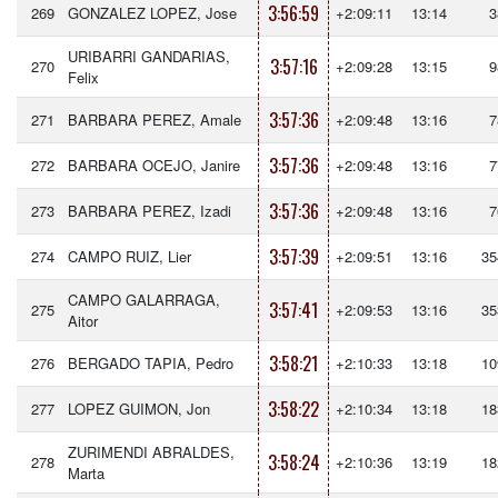
3:56:59
269
GONZALEZ LOPEZ, Jose
+2:09:11
13:14
3
URIBARRI GANDARIAS,
3:57:16
270
+2:09:28
13:15
9
Felix
3:57:36
271
BARBARA PEREZ, Amale
+2:09:48
13:16
7
3:57:36
272
BARBARA OCEJO, Janire
+2:09:48
13:16
7
3:57:36
273
BARBARA PEREZ, Izadi
+2:09:48
13:16
7
3:57:39
274
CAMPO RUIZ, Lier
+2:09:51
13:16
35
CAMPO GALARRAGA,
3:57:41
275
+2:09:53
13:16
35
Aitor
3:58:21
276
BERGADO TAPIA, Pedro
+2:10:33
13:18
10
3:58:22
277
LOPEZ GUIMON, Jon
+2:10:34
13:18
18
ZURIMENDI ABRALDES,
3:58:24
278
+2:10:36
13:19
18
Marta