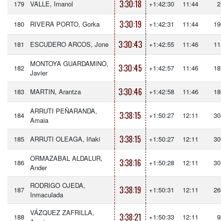
3:30:18
179
VALLE, Imanol
+1:42:30
11:44
2
3:30:19
180
RIVERA PORTO, Gorka
+1:42:31
11:44
19
3:30:43
181
ESCUDERO ARCOS, Jone
+1:42:55
11:46
11
MONTOYA GUARDAMINO,
3:30:45
182
+1:42:57
11:46
18
Javier
3:30:46
183
MARTIN, Arantza
+1:42:58
11:46
18
ARRUTI PEÑARANDA,
3:38:15
184
+1:50:27
12:11
30
Amaia
3:38:15
185
ARRUTI OLEAGA, Iñaki
+1:50:27
12:11
30
ORMAZABAL ALDALUR,
3:38:16
186
+1:50:28
12:11
30
Ander
RODRIGO OJEDA,
3:38:19
187
+1:50:31
12:11
26
Inmaculada
VÁZQUEZ ZAFRILLA,
3:38:21
188
+1:50:33
12:11
9