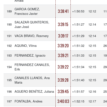
Amaia
GARCIA GOMEZ,
3:38:41
189
+1:50:53
12:12
11
Francisco Javier
SALAZAR QUINTEROS,
3:39:15
190
+1:51:27
12:14
17
Juan José
3:39:17
191
VACA BRAVO, Rosmery
+1:51:29
12:14
17
3:39:20
192
AQUINO, Vilma
+1:51:32
12:15
26
3:39:21
193
FERNANDEZ, Ignacio
+1:51:33
12:15
19
FERNANDEZ CANALES,
3:39:22
194
+1:51:34
12:15
29
Erik
CANALES LLANOS, Ana
3:39:28
195
+1:51:40
12:15
29
Maria
3:39:45
196
AGUERO BENÍTEZ, Juliana
+1:51:57
12:16
25
3:40:03
197
FONTALBA, Andres
+1:52:15
12:17
24