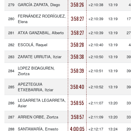
3:58:26
279
GARCÍA ZAPATA, Diego
+2:10:38
13:19
4
FERNÁNDEZ RODRÍGUEZ,
3:58:27
280
+2:10:39
13:19
17
Elena
3:58:27
281
ATXA GANZABAL, Alberto
+2:10:39
13:19
27
3:58:28
282
ESCOLÁ, Raquel
+2:10:40
13:19
4
3:58:38
283
ZARATE URRUTIA, Itziar
+2:10:50
13:19
39
LOPEZ BIDAGUREN,
3:58:39
284
+2:10:51
13:19
39
Ziortza
APEZTEGUIA
3:58:40
285
+2:10:52
13:19
39
ETXEBARRIA, Itziar
LEGARRETA LEGARRETA,
3:58:55
286
+2:11:07
13:20
33
Asier
3:58:57
287
ARRIEN ORBE, Ziortza
+2:11:09
13:20
33
4:00:05
288
SANTAMARÍA, Ernesto
+2:12:17
13:24
20