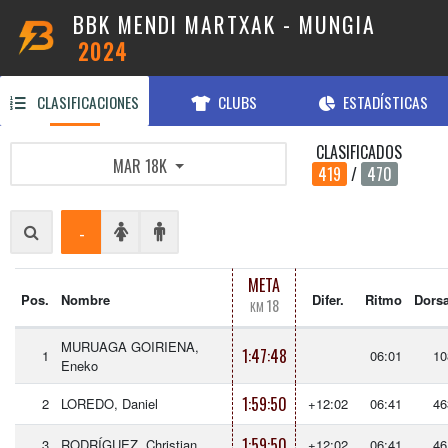
BBK MENDI MARTXAK - MUNGIA
2024
CLASIFICACIONES
CLUBS
ESTADÍSTICAS
CLASIFICADOS
MAR 18K
419
/
470
-
META
Pos.
Nombre
Difer.
Ritmo
Dorsa
18
KM
MURUAGA GOIRIENA,
1:47:48
1
06:01
10
Eneko
1:59:50
2
LOREDO, Daniel
+12:02
06:41
46
1:59:50
3
RODRÍGUEZ, Christian
+12:02
06:41
46