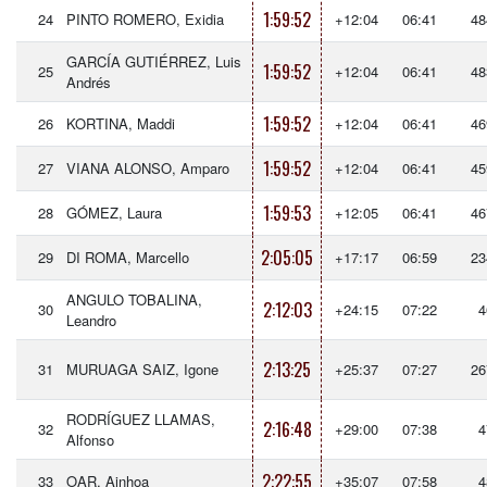
1:59:52
24
PINTO ROMERO, Exidia
+12:04
06:41
48
GARCÍA GUTIÉRREZ, Luis
1:59:52
25
+12:04
06:41
48
Andrés
1:59:52
26
KORTINA, Maddi
+12:04
06:41
46
1:59:52
27
VIANA ALONSO, Amparo
+12:04
06:41
45
1:59:53
28
GÓMEZ, Laura
+12:05
06:41
46
2:05:05
29
DI ROMA, Marcello
+17:17
06:59
23
ANGULO TOBALINA,
2:12:03
30
+24:15
07:22
4
Leandro
2:13:25
31
MURUAGA SAIZ, Igone
+25:37
07:27
26
RODRÍGUEZ LLAMAS,
2:16:48
32
+29:00
07:38
4
Alfonso
2:22:55
33
OAR, Ainhoa
+35:07
07:58
4