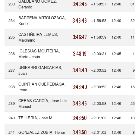
GALDEANO GOMEZ,
3:46:45
233
+1:58:57
12:40
31
Gerardo
BARRENA ARTOLOZAGA,
3:46:46
234
+1:58:58
12:40
32
Kontxi
CASTIÑEIRA LEMUS,
3:46:47
235
+1:58:59
12:40
11
Maximino
IGLESIAS MOUTEIRA,
3:48:19
236
+2:00:31
12:45
1
María Jesús
URIBARRI GANDARIAS,
3:48:40
237
+2:00:52
12:46
9
Juan
QUINTIAN GUEREDIAGA,
3:48:40
238
+2:00:52
12:46
16
Irene
CEBAS GARCÍA, Jose Luis
3:48:46
239
+2:00:58
12:46
25
Manuel
3:48:50
240
TELLERIA, Jose M
+2:01:02
12:46
13
3:48:50
241
GONZÁLEZ ZUBIA, Henar
+2:01:02
12:46
8