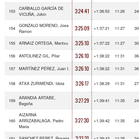
CARBALLO GARCÍA DE
3:24:41
153
+1:36:53
11:26
24
VICUÑA, Jokin
GONZALO MORENO, Jose
3:25:09
154
+1:37:21
11:27
30
Ramon
3:25:10
155
ARNAIZ ORTEGA, Mentxu
+1:37:22
11:27
30
3:26:10
156
ANTOLINEZ GIL, Pilar
+1:38:22
11:31
36
3:26:10
157
MARTÍNEZ PÉREZ, Juan I.
+1:38:22
11:31
36
3:26:17
158
ATXA ZURIMENDI, Idoia
+1:38:29
11:31
27
ARANDIA ARTABE,
3:27:29
159
+1:39:41
11:35
24
Begoña
AIZARNA
3:27:30
160
ARRIZABALAGA, Pedro
+1:39:42
11:35
24
Maria
3:27:31
161
SANCHEZ PEREZ, Rosaria
+1:39:43
11:35
24