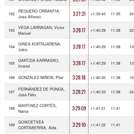
REQUERO ORRANTIA,
3:27:31
162
+1:39:43
11:35
24
Jose Alfonso
VEGA LARRAGAN, Victor
3:28:17
163
+1:40:29
11:38
22
Manuel
GINEA KORTAJARENA,
3:28:17
164
+1:40:29
11:38
10
Jokin
GARTZIA KARRASKO,
3:28:17
165
+1:40:29
11:38
13
Imanol
3:28:18
166
GONZALEZ MIÑON, Pilar
+1:40:30
11:38
10
FERNÁNDEZ DE PONGA,
3:28:21
167
+1:40:33
11:38
24
José Félix
MARTINEZ CORTÉS,
3:29:09
168
+1:41:21
11:41
Naroa
GOIKOETXEA
3:29:10
169
+1:41:22
11:41
CORTABERRIA, Aida