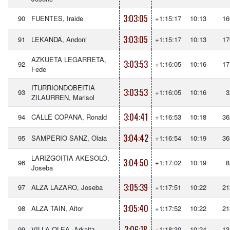
3:03:05
90
FUENTES, Iraide
+1:15:17
10:13
16
3:03:05
91
LEKANDA, Andoni
+1:15:17
10:13
17
AZKUETA LEGARRETA,
3:03:53
92
+1:16:05
10:16
17
Fede
ITURRIONDOBEITIA
3:03:53
93
+1:16:05
10:16
3
ZILAURREN, Marisol
3:04:41
94
CALLE COPANA, Ronald
+1:16:53
10:18
36
3:04:42
95
SAMPERIO SANZ, Olaia
+1:16:54
10:19
36
LARIZGOITIA AKESOLO,
3:04:50
96
+1:17:02
10:19
8
Joseba
3:05:39
97
ALZA LAZARO, Joseba
+1:17:51
10:22
21
3:05:40
98
ALZA TAIN, Aitor
+1:17:52
10:22
21
3:06:18
99
VILLA OLEA, Arkaitz
+1:18:30
10:24
13