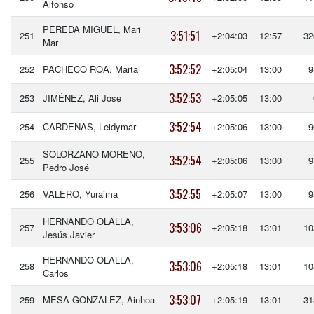
Alfonso
PEREDA MIGUEL, Mari
3:51:51
251
+2:04:03
12:57
32
Mar
3:52:52
252
PACHECO ROA, Marta
+2:05:04
13:00
9
3:52:53
253
JIMÉNEZ, Ali Jose
+2:05:05
13:00
3:52:54
254
CARDENAS, Leidymar
+2:05:06
13:00
9
SOLORZANO MORENO,
3:52:54
255
+2:05:06
13:00
9
Pedro José
3:52:55
256
VALERO, Yuraima
+2:05:07
13:00
9
HERNANDO OLALLA,
3:53:06
257
+2:05:18
13:01
10
Jesús Javier
HERNANDO OLALLA,
3:53:06
258
+2:05:18
13:01
10
Carlos
3:53:07
259
MESA GONZALEZ, Ainhoa
+2:05:19
13:01
31