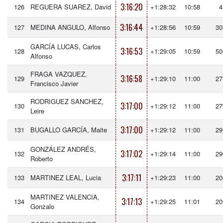
3:16:20
126
REGUERA SUAREZ, David
+1:28:32
10:58
4
3:16:44
127
MEDINA ANGULO, Alfonso
+1:28:56
10:59
30
GARCÍA LUCAS, Carlos
3:16:53
128
+1:29:05
10:59
50
Alfonso
FRAGA VAZQUEZ,
3:16:58
129
+1:29:10
11:00
27
Francisco Javier
RODRIGUEZ SANCHEZ,
3:17:00
130
+1:29:12
11:00
27
Leire
3:17:00
131
BUGALLO GARCÍA, Maite
+1:29:12
11:00
29
GONZÁLEZ ANDRÉS,
3:17:02
132
+1:29:14
11:00
29
Roberto
3:17:11
133
MARTINEZ LEAL, Lucia
+1:29:23
11:00
20
MARTINEZ VALENCIA,
3:17:13
134
+1:29:25
11:01
20
Gonzalo