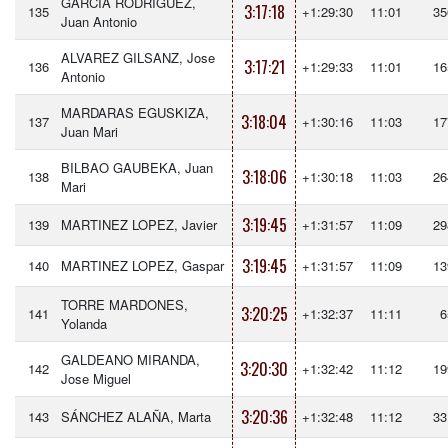
GARCIA RODRIGUEZ,
3:17:18
135
+1:29:30
11:01
35
Juan Antonio
ALVAREZ GILSANZ, Jose
3:17:21
136
+1:29:33
11:01
16
Antonio
MARDARAS EGUSKIZA,
3:18:04
137
+1:30:16
11:03
17
Juan Mari
BILBAO GAUBEKA, Juan
3:18:06
138
+1:30:18
11:03
26
Mari
3:19:45
139
MARTINEZ LOPEZ, Javier
+1:31:57
11:09
29
3:19:45
140
MARTINEZ LOPEZ, Gaspar
+1:31:57
11:09
13
TORRE MARDONES,
3:20:25
141
+1:32:37
11:11
6
Yolanda
GALDEANO MIRANDA,
3:20:30
142
+1:32:42
11:12
19
Jose Miguel
3:20:36
143
SÁNCHEZ ALAÑA, Marta
+1:32:48
11:12
33