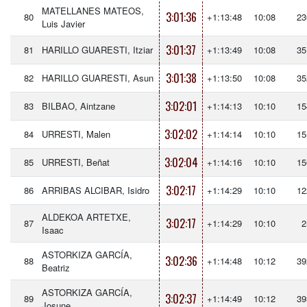
MATELLANES MATEOS,
3:01:36
80
+1:13:48
10:08
23
Luis Javier
3:01:37
81
HARILLO GUARESTI, Itziar
+1:13:49
10:08
35
3:01:38
82
HARILLO GUARESTI, Asun
+1:13:50
10:08
35
3:02:01
83
BILBAO, Aintzane
+1:14:13
10:10
15
3:02:02
84
URRESTI, Malen
+1:14:14
10:10
15
3:02:04
85
URRESTI, Beñat
+1:14:16
10:10
15
3:02:17
86
ARRIBAS ALCIBAR, Isidro
+1:14:29
10:10
12
ALDEKOA ARTETXE,
3:02:17
87
+1:14:29
10:10
2
Isaac
ASTORKIZA GARCÍA,
3:02:36
88
+1:14:48
10:12
39
Beatriz
ASTORKIZA GARCÍA,
3:02:37
89
+1:14:49
10:12
39
Josune