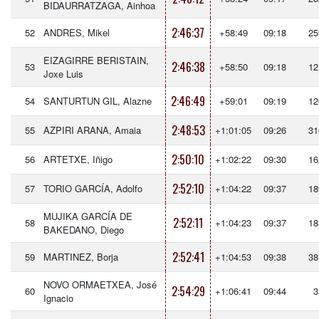
BIDAURRATZAGA, Ainhoa
2:46:37
52
ANDRES, Mikel
+58:49
09:18
25
EIZAGIRRE BERISTAIN,
2:46:38
53
+58:50
09:18
12
Joxe Luis
2:46:49
54
SANTURTUN GIL, Alazne
+59:01
09:19
12
2:48:53
55
AZPIRI ARANA, Amaia
+1:01:05
09:26
31
2:50:10
56
ARTETXE, Iñigo
+1:02:22
09:30
16
2:52:10
57
TORIO GARCÍA, Adolfo
+1:04:22
09:37
18
MUJIKA GARCÍA DE
2:52:11
58
+1:04:23
09:37
18
BAKEDANO, Diego
2:52:41
59
MARTINEZ, Borja
+1:04:53
09:38
38
NOVO ORMAETXEA, José
2:54:29
60
+1:06:41
09:44
3
Ignacio