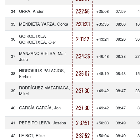
2:22:56
34
URRA, Ander
+35:08
07:59
4
2:23:23
35
MENDIETA YARZA, Gorka
+35:35
08:00
16
GOIKOETXEA
2:31:12
36
+43:24
08:26
36
GOIKOETXEA, Oier
MANZANO VIELBA, Mari
2:34:36
37
+46:48
08:38
27
Jose
HIDROKILIS PALACIOS,
2:36:07
38
+48:19
08:43
15
Fertxu
RODRÍGUEZ MADARIAGA,
2:37:30
39
+49:42
08:47
28
Mikel
2:37:30
40
GARCÍA GARCÍA, Jon
+49:42
08:47
3
2:37:51
41
PEREIRO LEIVA, Joseba
+50:03
08:49
9
2:37:52
42
LE BOT, Elise
+50:04
08:49
8