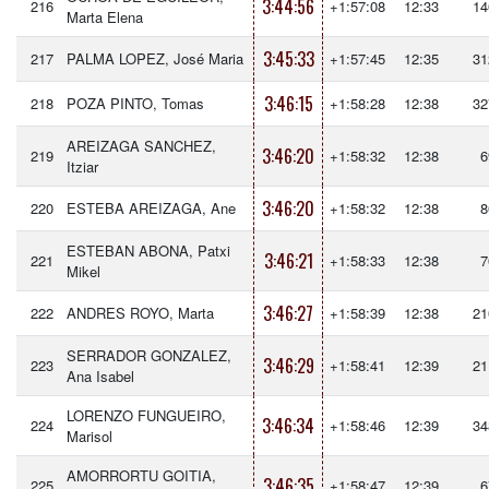
3:44:56
216
+1:57:08
12:33
14
Marta Elena
3:45:33
217
PALMA LOPEZ, José Maria
+1:57:45
12:35
31
3:46:15
218
POZA PINTO, Tomas
+1:58:28
12:38
32
AREIZAGA SANCHEZ,
3:46:20
219
+1:58:32
12:38
6
Itziar
3:46:20
220
ESTEBA AREIZAGA, Ane
+1:58:32
12:38
8
ESTEBAN ABONA, Patxi
3:46:21
221
+1:58:33
12:38
7
Mikel
3:46:27
222
ANDRES ROYO, Marta
+1:58:39
12:38
21
SERRADOR GONZALEZ,
3:46:29
223
+1:58:41
12:39
21
Ana Isabel
LORENZO FUNGUEIRO,
3:46:34
224
+1:58:46
12:39
34
Marisol
AMORRORTU GOITIA,
3:46:35
225
+1:58:47
12:39
6