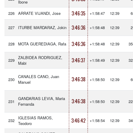
Ibone
3:46:35
226
ARRATE VIJANDI, Jose
+1:58:47
12:39
6
3:46:36
227
ITURBE MARDARAZ, Jokin
+1:58:48
12:39
2
3:46:36
228
MOTA GUEREDIAGA, Rafa
+1:58:48
12:39
35
ZALBIDEA RODRIGUEZ,
3:46:37
229
+1:58:49
12:39
32
Mabi
CANALES CANO, Juan
3:46:38
230
+1:58:50
12:39
6
Manuel
GANDARIAS LEVIA, Maria
3:46:38
231
+1:58:50
12:39
22
Fernanda
IGLESIAS RAMOS,
3:46:42
232
+1:58:54
12:39
34
Teodoro