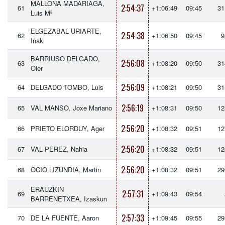
MALLONA MADARIAGA,
2:54:37
61
+1:06:49
09:45
31
Luis Mª
ELGEZABAL URIARTE,
2:54:38
62
+1:06:50
09:45
9
Iñaki
BARRIUSO DELGADO,
2:56:08
63
+1:08:20
09:50
31
Oier
2:56:09
64
DELGADO TOMBO, Luis
+1:08:21
09:50
31
2:56:19
65
VAL MANSO, Joxe Mariano
+1:08:31
09:50
12
2:56:20
66
PRIETO ELORDUY, Ager
+1:08:32
09:51
12
2:56:20
67
VAL PEREZ, Nahia
+1:08:32
09:51
12
2:56:20
68
OCIO LIZUNDIA, Martin
+1:08:32
09:51
29
ERAUZKIN
2:57:31
69
+1:09:43
09:54
BARRENETXEA, Izaskun
2:57:33
70
DE LA FUENTE, Aaron
+1:09:45
09:55
29