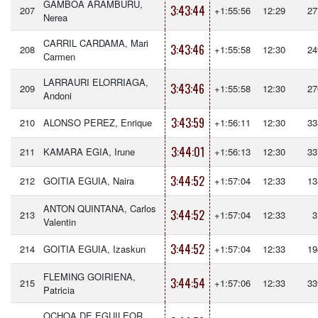
GAMBOA ARAMBURU,
3:43:44
207
+1:55:56
12:29
27
Nerea
CARRIL CARDAMA, Mari
3:43:46
208
+1:55:58
12:30
24
Carmen
LARRAURI ELORRIAGA,
3:43:46
209
+1:55:58
12:30
27
Andoni
3:43:59
210
ALONSO PEREZ, Enrique
+1:56:11
12:30
33
3:44:01
211
KAMARA EGIA, Irune
+1:56:13
12:30
33
3:44:52
212
GOITIA EGUIA, Naira
+1:57:04
12:33
13
ANTON QUINTANA, Carlos
3:44:52
213
+1:57:04
12:33
3
Valentin
3:44:52
214
GOITIA EGUIA, Izaskun
+1:57:04
12:33
19
FLEMING GOIRIENA,
3:44:54
215
+1:57:06
12:33
33
Patricia
OCHOA DE EGUILEOR,