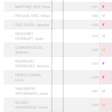
-
MARTINEZ DIEZ, Irene
1031
F
-
PASCUAL DIAZ, Adrian
1032
M
-
RUIZ PLAZA, Vanessa
1033
F
RENCORET
-
1075
M
ESTABLIET, Javier
CAMACHO SILES,
-
1076
M
Alejandro
RODRÍGUEZ
-
1074
F
RODRÍGUEZ, Verónica
PÉREZ CIORDIA,
-
1030
F
Laura
TABERNERO
-
1081
M
ANTOÑANZAS, Javier
GIL-DÍEZ
-
1024
M
USANDIZAGA, Carlos