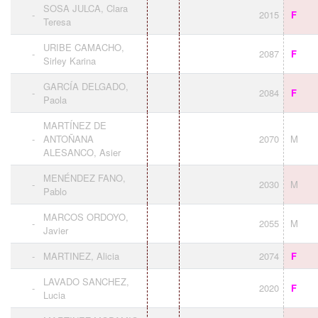
SOSA JULCA, Clara
-
2015
F
Teresa
URIBE CAMACHO,
-
2087
F
Sirley Karina
GARCÍA DELGADO,
-
2084
F
Paola
MARTÍNEZ DE
-
ANTOÑANA
2070
M
ALESANCO, Asier
MENÉNDEZ FANO,
-
2030
M
Pablo
MARCOS ORDOYO,
-
2055
M
Javier
-
MARTINEZ, Alicia
2074
F
LAVADO SANCHEZ,
-
2020
F
Lucia