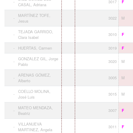
-
3017
F
CASAL, Adriana
MARTÍNEZ TOFE,
-
3022
M
Jesus
TEJADA GARRIDO,
-
3010
F
Clara Isabel
-
HUERTAS, Carmen
3019
F
GONZALEZ GIL, Jorge
-
3020
M
Pablo
ARENAS GÓMEZ,
-
3005
M
Alberto
COELLO MOLINA,
-
3015
M
José Luis
MATEO MENDAZA,
-
3007
F
Beatriz
VILLANUEVA
-
3011
F
MARTINEZ, Angela