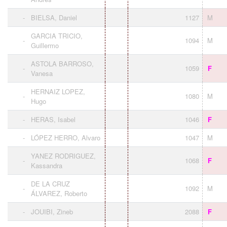
-
BIELSA, Daniel
1127
M
GARCIA TRICIO,
-
1094
M
Guillermo
ASTOLA BARROSO,
-
1059
F
Vanesa
HERNAIZ LOPEZ,
-
1080
M
Hugo
-
HERAS, Isabel
1046
F
-
LÓPEZ HERRO, Alvaro
1047
M
YANEZ RODRIGUEZ,
-
1068
F
Kassandra
DE LA CRUZ
-
1092
M
ÁLVAREZ, Roberto
-
JOUIBI, Zineb
2088
F