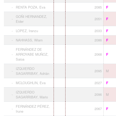
-
RENTA POZA, Eva
2085
F
GOÑI HERNANDEZ,
-
2051
F
Eider
-
LOPEZ, Iranzu
2033
F
-
NAHHASS, Wiam
2086
F
FERNÁNDEZ DE
-
ARROYABE MUÑOZ,
2068
F
Saioa
IZQUIERDO
-
2095
M
SAGARRIBAY, Adrián
-
MCLOUGHLIN, Eva
2027
F
IZQUIERDO
-
2096
M
SAGARRIBAY, Mario
FERNÁNDEZ PÉREZ,
-
2067
F
Irune