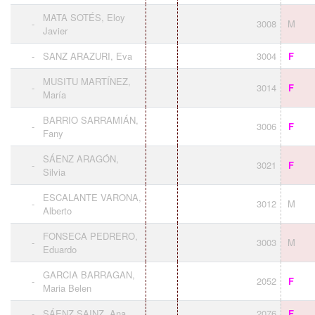
MATA SOTÉS, Eloy
-
3008
M
Javier
-
SANZ ARAZURI, Eva
3004
F
MUSITU MARTÍNEZ,
-
3014
F
María
BARRIO SARRAMIÁN,
-
3006
F
Fany
SÁENZ ARAGÓN,
-
3021
F
Silvia
ESCALANTE VARONA,
-
3012
M
Alberto
FONSECA PEDRERO,
-
3003
M
Eduardo
GARCIA BARRAGAN,
-
2052
F
Maria Belen
-
SÁENZ SAINZ, Ana
2076
F