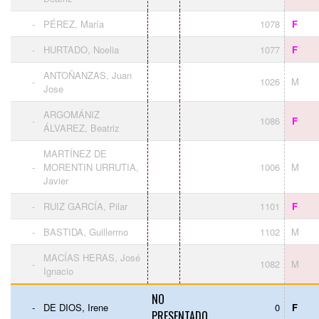
-
PÉREZ, María
1078
F
-
HURTADO, Noelia
1077
F
ANTOÑANZAS, Juan
-
1026
M
Jose
ARGOMÁNIZ
-
1086
F
ÁLVAREZ, Beatriz
MARTÍNEZ DE
-
MORENTIN URRUTIA,
1006
M
Javier
-
RUIZ GARCÍA, Pilar
1101
F
-
BASTIDA, Guillermo
1102
M
MACÍAS HERAS, José
-
1082
M
Ignacio
NO
-
DE DIOS, Irene
0
F
PRESENTADO