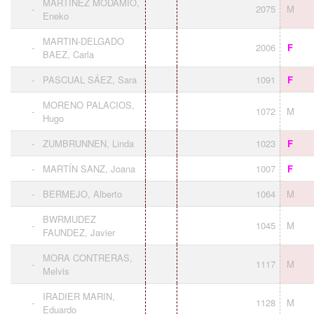
MARTINEZ MODAMIO,
-
2075
M
Eneko
MARTIN-DELGADO
-
2006
F
BAEZ, Carla
-
PASCUAL SÁEZ, Sara
1091
F
MORENO PALACIOS,
-
1072
M
Hugo
-
ZUMBRUNNEN, Linda
1023
F
-
MARTÍN SANZ, Joana
1007
F
-
BERMEJO, Alberto
1064
M
BWRMUDEZ
-
1045
M
FAUNDEZ, Javier
MORA CONTRERAS,
-
1117
M
Melvis
IRADIER MARIN,
-
1128
M
Eduardo