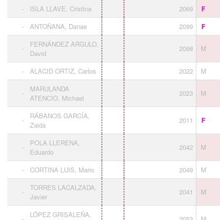
-
ISLA LLAVE, Cristina
2069
F
-
ANTOÑANA, Danae
2099
F
FERNÁNDEZ ARGULO,
-
2098
M
David
-
ALACID ORTIZ, Carlos
2022
M
MARULANDA
-
2023
M
ATENCIO, Michael
RÁBANOS GARCÍA,
-
2011
F
Zaida
POLA LLERENA,
-
2042
M
Eduardo
-
CORTINA LUIS, Mario
2049
M
TORRES LACALZADA,
-
2041
M
Javier
LÓPEZ GRISALEÑA,
-
2053
M