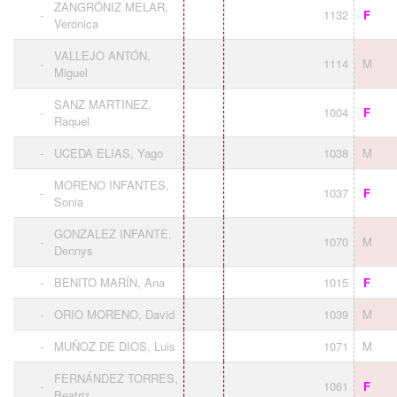
ZANGRÓNIZ MELAR,
-
1132
F
Verónica
VALLEJO ANTÓN,
-
1114
M
Miguel
SANZ MARTINEZ,
-
1004
F
Raquel
-
UCEDA ELIAS, Yago
1038
M
MORENO INFANTES,
-
1037
F
Sonia
GONZALEZ INFANTE,
-
1070
M
Dennys
-
BENITO MARÍN, Ana
1015
F
-
ORIO MORENO, David
1039
M
-
MUÑOZ DE DIOS, Luis
1071
M
FERNÁNDEZ TORRES,
-
1061
F
Beatriz