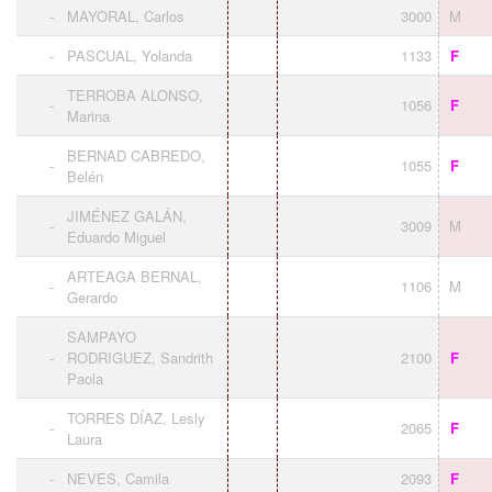
-
MAYORAL, Carlos
3000
M
-
PASCUAL, Yolanda
1133
F
TERROBA ALONSO,
-
1056
F
Marina
BERNAD CABREDO,
-
1055
F
Belén
JIMÉNEZ GALÁN,
-
3009
M
Eduardo Miguel
ARTEAGA BERNAL,
-
1106
M
Gerardo
SAMPAYO
-
RODRIGUEZ, Sandrith
2100
F
Paola
TORRES DÍAZ, Lesly
-
2065
F
Laura
-
NEVES, Camila
2093
F