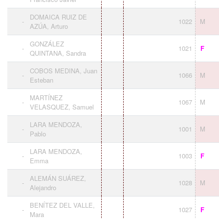
DOMAICA RUIZ DE
-
1022
M
AZÚA, Arturo
GONZÁLEZ
-
1021
F
QUINTANA, Sandra
COBOS MEDINA, Juan
-
1066
M
Esteban
MARTÍNEZ
-
1067
M
VELASQUEZ, Samuel
LARA MENDOZA,
-
1001
M
Pablo
LARA MENDOZA,
-
1003
F
Emma
ALEMÁN SUÁREZ,
-
1028
M
Alejandro
BENÍTEZ DEL VALLE,
-
1027
F
Mara