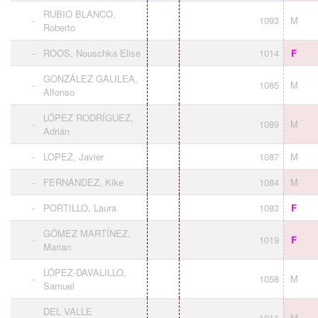
RUBIO BLANCO,
-
1093
M
Roberto
-
ROOS, Nouschka Elise
1014
F
GONZÁLEZ GALILEA,
-
1085
M
Alfonso
LÓPEZ RODRÍGUEZ,
-
1089
M
Adrián
-
LOPEZ, Javier
1087
M
-
FERNÁNDEZ, Kike
1084
M
-
PORTILLO, Laura
1083
F
GÓMEZ MARTÍNEZ,
-
1019
F
Marian
LÓPEZ-DAVALILLO,
-
1058
M
Samuel
DEL VALLE
-
1011
M