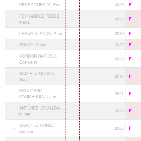
-
PÉREZ CUESTA, Eva
2035
F
FERNÁNDEZ PÉREZ,
-
2038
F
María
-
FRAGA BLANCO, Alba
2039
F
-
ERAZO, Diana
2037
F
CORDÓN RAPOSO,
-
2036
F
Edelweiss
RAMIREZ GOMEZ,
-
2017
F
Nora
ESCUDERO
-
2091
F
GARMENDIA, Uxue
ANTÚNEZ GRIJALBA,
-
2080
F
Miriam
SÁNCHEZ SORIA,
-
2066
F
Adriana