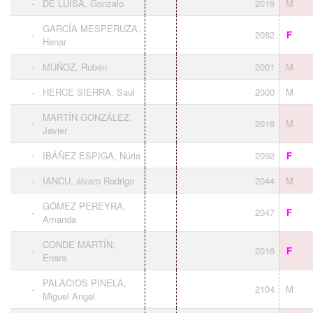
-
DE LUISA, Gonzalo
2019
M
GARCÍA MESPERUZA,
-
2082
F
Henar
-
MUÑOZ, Rubén
2001
M
-
HERCE SIERRA, Saúl
2000
M
MARTÍN GONZÁLEZ,
-
2018
M
Javier
-
IBÁÑEZ ESPIGA, Núria
2092
F
-
IANCU, álvaro Rodrigo
2044
M
GÓMEZ PEREYRA,
-
2047
F
Amanda
CONDE MARTÍN,
-
2016
F
Enara
PALACIOS PINELA,
-
2104
M
Miguel Angel