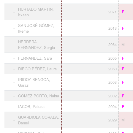
HURTADO MARTIN,
-
2071
F
Itxaso
SAN JOSÉ GÓMEZ,
-
2013
F
Ikerne
HERRERA
-
2064
M
FERNANDEZ, Sergio
-
FERNANDEZ, Sara
2005
F
-
RIEGO PÉREZ, Laura
2050
F
IRIDOY BENGOA,
-
2003
F
Garazi
-
GÓMEZ PORTO, Nahia
2002
F
-
IACOB, Raluca
2004
F
GUARDIOLA CORADA,
-
2029
M
Daniel