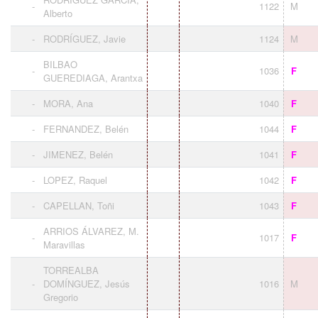
-
1122
M
Alberto
-
RODRÍGUEZ, Javie
1124
M
BILBAO
-
1036
F
GUEREDIAGA, Arantxa
-
MORA, Ana
1040
F
-
FERNANDEZ, Belén
1044
F
-
JIMENEZ, Belén
1041
F
-
LOPEZ, Raquel
1042
F
-
CAPELLAN, Toñi
1043
F
ARRIOS ÁLVAREZ, M.
-
1017
F
Maravillas
TORREALBA
-
DOMÍNGUEZ, Jesús
1016
M
Gregorio