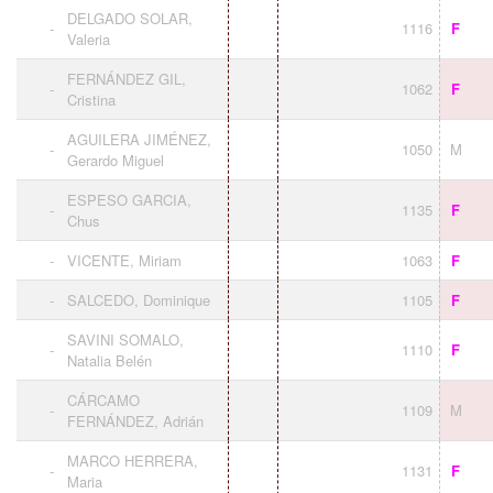
DELGADO SOLAR,
-
1116
F
Valeria
FERNÁNDEZ GIL,
-
1062
F
Cristina
AGUILERA JIMÉNEZ,
-
1050
M
Gerardo Miguel
ESPESO GARCIA,
-
1135
F
Chus
-
VICENTE, Miriam
1063
F
-
SALCEDO, Dominique
1105
F
SAVINI SOMALO,
-
1110
F
Natalia Belén
CÁRCAMO
-
1109
M
FERNÁNDEZ, Adrián
MARCO HERRERA,
-
1131
F
Maria