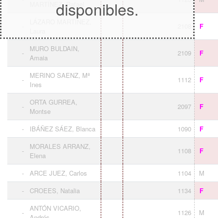
disponibles.
MARTÍNEZ, Rafael
LÁZARO MARTÍNEZ,
-
2108
F
Laura
MURO BULDAIN,
-
2109
F
Amaia
MERINO SAENZ, Mª
-
1112
F
Ines
ORTA GURREA,
-
2097
F
Montse
-
IBÁÑEZ SÁEZ, Blanca
1090
F
MORALES ARRANZ,
-
1108
F
Elena
-
ARCE JUEZ, Carlos
1104
M
-
CROEES, Natalia
1134
F
ANTÓN VICARIO,
-
1126
M
Andrés