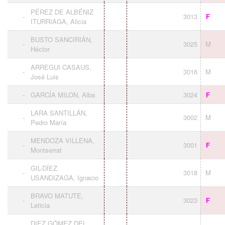
PÉREZ DE ALBÉNIZ
-
3013
F
ITURRIAGA, Alicia
BUSTO SANCIRIÁN,
-
3025
M
Héctor
ARREGUI CASAUS,
-
3016
M
José Luis
-
GARCÍA MILON, Alba
3024
F
LARA SANTILLÁN,
-
3002
M
Pedro María
MENDOZA VILLENA,
-
3001
F
Montserrat
GIL-DÍEZ
-
3018
M
USANDIZAGA, Ignacio
BRAVO MATUTE,
-
3023
F
Leticia
DIEZ GÓMEZ DEL