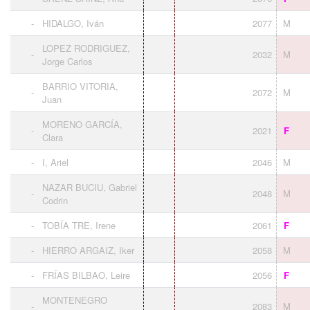
-
HIDALGO, Iván
2077
M
LOPEZ RODRIGUEZ,
-
2032
M
Jorge Carlos
BARRIO VITORIA,
-
2072
M
Juan
MORENO GARCÍA,
-
2021
F
Clara
-
I, Ariel
2046
M
NAZAR BUCIU, Gabriel
-
2048
M
Codrin
-
TOBÍA TRE, Irene
2061
F
-
HIERRO ARGAIZ, Iker
2058
M
-
FRÍAS BILBAO, Leire
2056
F
MONTENEGRO
-
2083
M