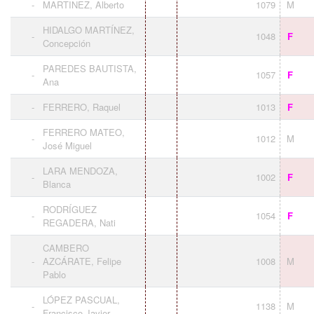
-
MARTINEZ, Alberto
1079
M
HIDALGO MARTÍNEZ,
-
1048
F
Concepción
PAREDES BAUTISTA,
-
1057
F
Ana
-
FERRERO, Raquel
1013
F
FERRERO MATEO,
-
1012
M
José Miguel
LARA MENDOZA,
-
1002
F
Blanca
RODRÍGUEZ
-
1054
F
REGADERA, Nati
CAMBERO
-
AZCÁRATE, Felipe
1008
M
Pablo
LÓPEZ PASCUAL,
-
1138
M
Francisco Javier