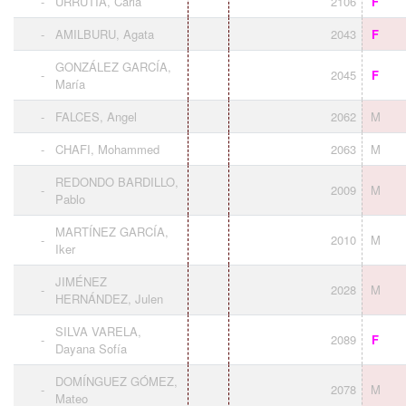
-
URRUTIA, Carla
2106
F
-
AMILBURU, Agata
2043
F
GONZÁLEZ GARCÍA,
-
2045
F
María
-
FALCES, Angel
2062
M
-
CHAFI, Mohammed
2063
M
REDONDO BARDILLO,
-
2009
M
Pablo
MARTÍNEZ GARCÍA,
-
2010
M
Iker
JIMÉNEZ
-
2028
M
HERNÁNDEZ, Julen
SILVA VARELA,
-
2089
F
Dayana Sofía
DOMÍNGUEZ GÓMEZ,
-
2078
M
Mateo