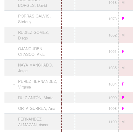
-
1018
M
BORGES, David
PORRAS GALVIS,
-
1073
F
Stefany
RUDIEZ GOMEZ,
-
1052
M
Diego
OJANGUREN
-
1051
F
CHASCO, Aida
NAYA MANCHADO,
-
1035
M
Jorge
PEREZ HERNANDEZ,
-
1034
F
Virginia
-
RUIZ ANTÓN, María
1099
F
-
ORTA GURREA, Ana
1098
F
FERNÁNDEZ
-
1100
M
ALMAZÁN, óscar