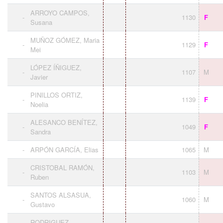
ARROYO CAMPOS,
-
1130
F
Susana
MUÑOZ GÓMEZ, Maria
-
1129
F
Mei
LÓPEZ ÍÑIGUEZ,
-
1107
M
Javier
PINILLOS ORTIZ,
-
1139
F
Noelia
ALESANCO BENÍTEZ,
-
1049
F
Sandra
-
ARPÓN GARCÍA, Elias
1065
M
CRISTOBAL RAMÓN,
-
1103
M
Ruben
SANTOS ALSASUA,
-
1060
M
Gustavo
RODRIGUEZ