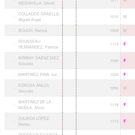
MEDIAVILLA, David
COLLADOS GRAELLS,
-
1010
M
Miguel Angel
-
BOUCH, Hamza
1009
M
ROUSSEAU
-
1115
F
HERNÁNDEZ, Patricia
BIRIBAY SAENZ DIEZ,
-
1095
F
Graciela
-
MARTINEZ PINA, Lei
1025
F
EDROSA ANLLO,
-
1053
M
Gonzalo
MARTINEZ DE LA
-
1119
F
MUELA, Alicia
ZULAICA LÓPEZ,
-
1113
F
Marian
RODRÍGUEZ GARCÍA,