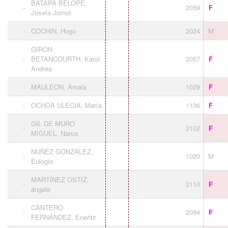
BATAPA BELOPE,
-
2059
F
Josefa Jornet
-
COCHIN, Hugo
2024
M
GIRON
-
BETANCOURTH, Karol
2057
F
Andrea
-
MAULEON, Amaia
1029
F
-
OCHOA ULECIA, María
1136
F
GIL DE MURO
-
2102
F
MIGUEL, Naroa
NUÑEZ GONZALEZ,
-
1020
M
Eulogio
MARTÍNEZ OSTIZ,
-
2110
F
ángela
CANTERO
-
2094
F
FERNÁNDEZ, Eneritz