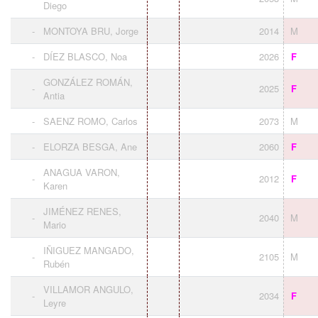
Diego
-
MONTOYA BRU, Jorge
2014
M
-
DÍEZ BLASCO, Noa
2026
F
GONZÁLEZ ROMÁN,
-
2025
F
Antia
-
SAENZ ROMO, Carlos
2073
M
-
ELORZA BESGA, Ane
2060
F
ANAGUA VARON,
-
2012
F
Karen
JIMÉNEZ RENES,
-
2040
M
Mario
IÑIGUEZ MANGADO,
-
2105
M
Rubén
VILLAMOR ANGULO,
-
2034
F
Leyre