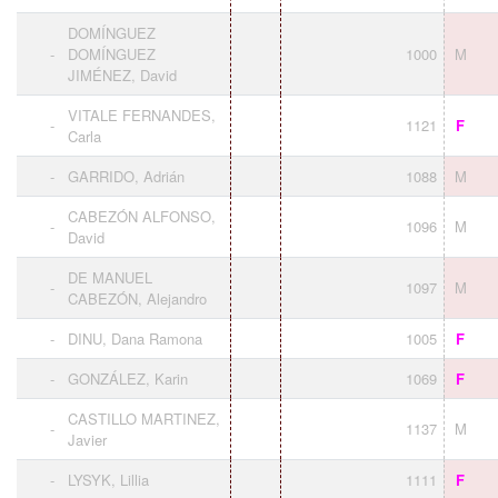
DOMÍNGUEZ
-
DOMÍNGUEZ
1000
M
JIMÉNEZ, David
VITALE FERNANDES,
-
1121
F
Carla
-
GARRIDO, Adrián
1088
M
CABEZÓN ALFONSO,
-
1096
M
David
DE MANUEL
-
1097
M
CABEZÓN, Alejandro
-
DINU, Dana Ramona
1005
F
-
GONZÁLEZ, Karin
1069
F
CASTILLO MARTINEZ,
-
1137
M
Javier
-
LYSYK, Lillia
1111
F