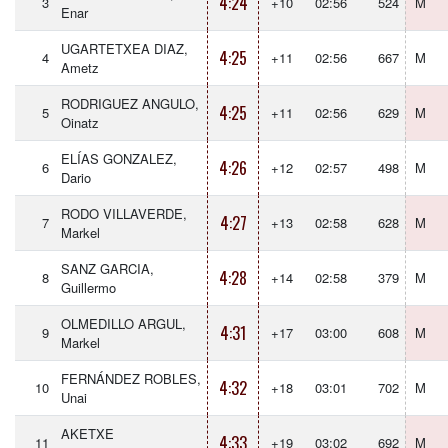
4:24
3
+10
02:56
524
M
Enar
UGARTETXEA DIAZ,
4:25
4
+11
02:56
667
M
Ametz
RODRIGUEZ ANGULO,
4:25
5
+11
02:56
629
M
Oinatz
ELÍAS GONZALEZ,
4:26
6
+12
02:57
498
M
Dario
RODO VILLAVERDE,
4:27
7
+13
02:58
628
M
Markel
SANZ GARCIA,
4:28
8
+14
02:58
379
M
Guillermo
OLMEDILLO ARGUL,
4:31
9
+17
03:00
608
M
Markel
FERNÁNDEZ ROBLES,
4:32
10
+18
03:01
702
M
Unai
AKETXE
4:33
11
+19
03:02
692
M