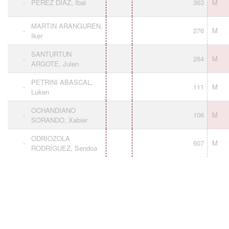
-
PEREZ DIAZ, Ibai
363
M
MARTIN ARANGUREN,
-
276
M
Iker
SANTURTUN
-
264
M
ARGOTE, Julen
PETRINI ABASCAL,
-
111
M
Luken
OCHANDIANO
-
106
M
SORANDO, Xabier
ODRIOZOLA
-
607
M
RODRÍGUEZ, Sendoa