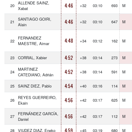
ALLENDE SAINZ,
4:46
20
+32
03:10
693
M
Xabat
SANTIAGO GOIRI,
4:46
21
+32
03:10
647
M
Alain
FERNANDEZ
4:48
22
+34
03:12
162
M
MAESTRE, Aimar
4:52
23
CORRAL, Xabier
+38
03:14
273
M
MARTINEZ
4:52
24
+38
03:14
591
M
CATEDIANO, Adrián
4:54
25
SAINZ DIEZ, Pablo
+40
03:16
114
M
REYES GUERREIRO,
4:56
26
+42
03:17
625
M
Ekain
FERNÁNDEZ GARCÍA,
4:56
27
+42
03:17
112
M
Daniel
4:59
28
VIUDEZ DIAZ, Eneko
+45
03:19
680
M