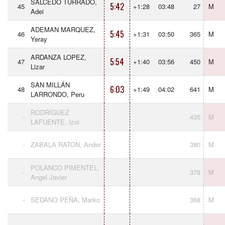
SALCEDO TURRADO,
5:42
45
+1:28
03:48
27
M
Adei
ADEMAN MARQUEZ,
5:45
46
+1:31
03:50
365
M
Yeray
ARDANZA LOPEZ,
5:54
47
+1:40
03:56
450
M
Lizar
SAN MILLÁN
6:03
48
+1:49
04:02
641
M
LARRONDO, Peru
RODRÍGUEZ
-
435
M
LAFUENTE, Izei
-
ZABALA RATON, Ander
380
M
POLANCO PIMENTEL,
-
378
M
Angel Javier
-
SEDANO PEÑA, Marko
368
M