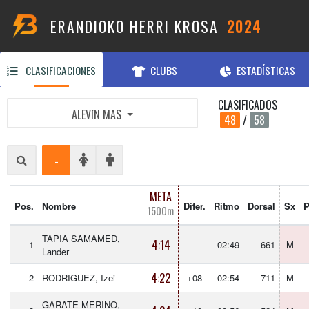
ERANDIOKO HERRI KROSA
2024
CLASIFICACIONES
CLUBS
ESTADÍSTICAS
CLASIFICADOS
ALEVíN MAS
48
/
58
-
META
Pos.
Nombre
Difer.
Ritmo
Dorsal
Sx
P
1500m
TAPIA SAMAMED,
4:14
1
02:49
661
M
Lander
4:22
2
RODRIGUEZ, Izei
+08
02:54
711
M
GARATE MERINO,