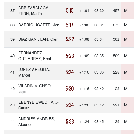
ARRIZABALAGA
5:15
37
+1:01
03:30
457
M
FENN, Martin
5:17
38
BARRIO UGARTE, Jon
+1:03
03:31
272
M
5:22
39
DIAZ SAN JUAN, Oier
+1:08
03:34
362
M
FERNANDEZ
5:23
40
+1:09
03:35
509
M
GUTIERREZ, Enai
LÓPEZ AREGITA,
5:24
41
+1:10
03:36
228
M
Markel
VILARIN ALONSO,
5:30
42
+1:16
03:40
28
M
Iago
EBENYE EWEDI, Aitor
5:34
43
+1:20
03:42
221
M
Critian
ANDRIES ANDRIES,
5:38
44
+1:24
03:45
29
M
Alberto