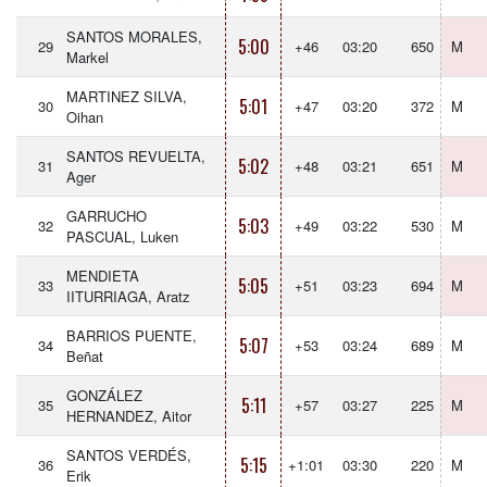
SANTOS MORALES,
5:00
29
+46
03:20
650
M
Markel
MARTINEZ SILVA,
5:01
30
+47
03:20
372
M
Oihan
SANTOS REVUELTA,
5:02
31
+48
03:21
651
M
Ager
GARRUCHO
5:03
32
+49
03:22
530
M
PASCUAL, Luken
MENDIETA
5:05
33
+51
03:23
694
M
IITURRIAGA, Aratz
BARRIOS PUENTE,
5:07
34
+53
03:24
689
M
Beñat
GONZÁLEZ
5:11
35
+57
03:27
225
M
HERNANDEZ, Aitor
SANTOS VERDÉS,
5:15
36
+1:01
03:30
220
M
Erik