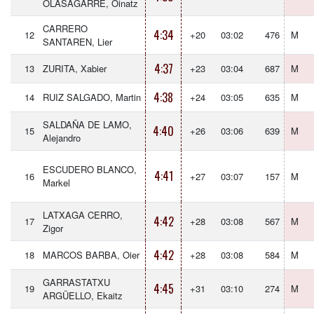
OLASAGARRE, Oinatz
CARRERO
4:34
12
+20
03:02
476
M
SANTAREN, Lier
4:37
13
ZURITA, Xabier
+23
03:04
687
M
4:38
14
RUIZ SALGADO, Martin
+24
03:05
635
M
SALDAÑA DE LAMO,
4:40
15
+26
03:06
639
M
Alejandro
ESCUDERO BLANCO,
4:41
16
+27
03:07
157
M
Markel
LATXAGA CERRO,
4:42
17
+28
03:08
567
M
Zigor
4:42
18
MARCOS BARBA, Oier
+28
03:08
584
M
GARRASTATXU
4:45
19
+31
03:10
274
M
ARGÜELLO, Ekaitz