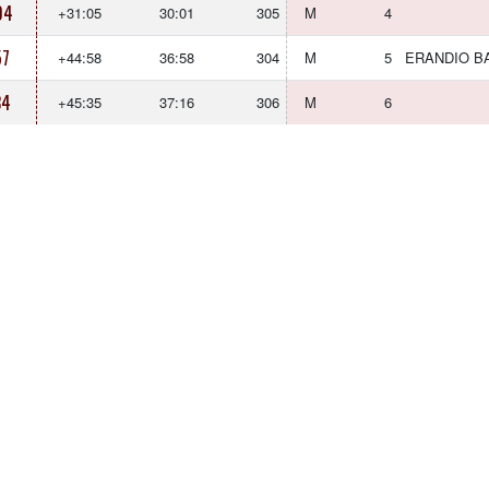
04
+31:05
30:01
305
M
4
57
+44:58
36:58
304
M
5
ERANDIO B
34
+45:35
37:16
306
M
6