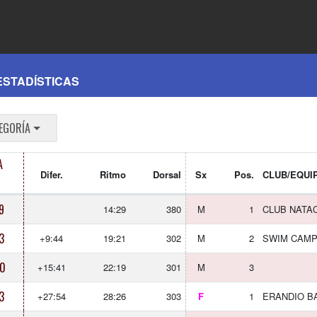
ESTADÍSTICAS
EGORÍA
A
Difer.
Ritmo
Dorsal
Sx
Pos.
CLUB/EQUI
9
14:29
380
M
1
CLUB NATA
3
+9:44
19:21
302
M
2
SWIM CAMP
0
+15:41
22:19
301
M
3
3
+27:54
28:26
303
F
1
ERANDIO B