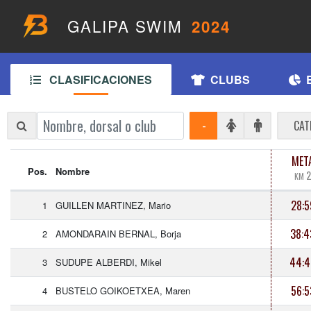
GALIPA SWIM
2024
CLASIFICACIONES
CLUBS
-
CAT
MET
Pos.
Nombre
2
KM
28:5
1
GUILLEN MARTINEZ, Mario
38:4
2
AMONDARAIN BERNAL, Borja
44:4
3
SUDUPE ALBERDI, Mikel
56:5
4
BUSTELO GOIKOETXEA, Maren