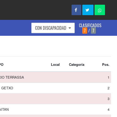
CLASIFICADOS
CON DISCAPACIDAD
7
/
7
PO
Local
Categoría
Pos.
CIO TERRASSA
1
 GETXO
2
3
AITAN
4