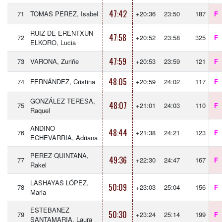
47:42
71
TOMAS PEREZ, Isabel
+20:36
23:50
187
F
RUIZ DE ERENTXUN
47:58
72
+20:52
23:58
325
F
ELKORO, Lucia
47:59
73
VARONA, Zuriñe
+20:53
23:59
121
F
48:05
74
FERNÁNDEZ, Cristina
+20:59
24:02
117
F
GONZÁLEZ TERESA,
48:07
75
+21:01
24:03
110
F
Raquel
ANDINO
48:44
76
+21:38
24:21
123
F
ECHEVARRIA, Adriana
PEREZ QUINTANA,
49:36
77
+22:30
24:47
167
F
Rakel
LASHAYAS LÓPEZ,
50:09
78
+23:03
25:04
156
F
Maria
ESTEBANEZ
50:30
79
+23:24
25:14
199
F
SANTAMARIA, Laura