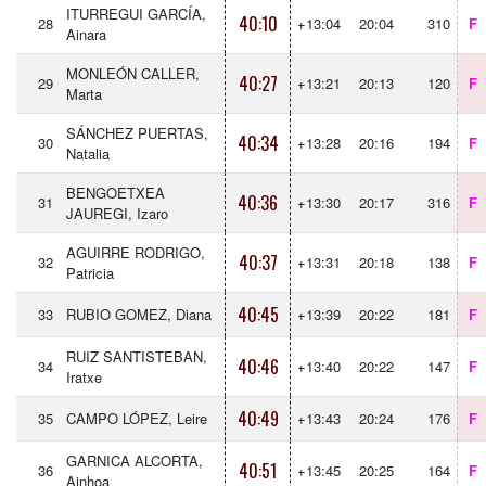
ITURREGUI GARCÍA,
40:10
28
+13:04
20:04
310
F
Ainara
MONLEÓN CALLER,
40:27
29
+13:21
20:13
120
F
Marta
SÁNCHEZ PUERTAS,
40:34
30
+13:28
20:16
194
F
Natalia
BENGOETXEA
40:36
31
+13:30
20:17
316
F
JAUREGI, Izaro
AGUIRRE RODRIGO,
40:37
32
+13:31
20:18
138
F
Patricia
40:45
33
RUBIO GOMEZ, Diana
+13:39
20:22
181
F
RUIZ SANTISTEBAN,
40:46
34
+13:40
20:22
147
F
Iratxe
40:49
35
CAMPO LÓPEZ, Leire
+13:43
20:24
176
F
GARNICA ALCORTA,
40:51
36
+13:45
20:25
164
F
Ainhoa