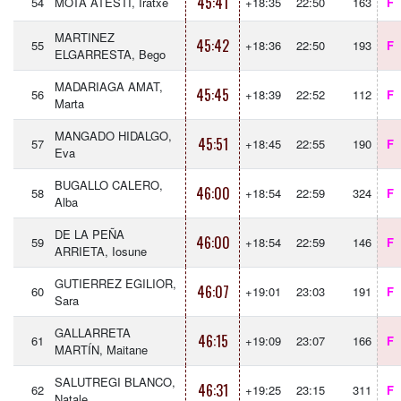
45:41
54
MOTA ATESTI, Iratxe
+18:35
22:50
163
F
MARTINEZ
45:42
55
+18:36
22:50
193
F
ELGARRESTA, Bego
MADARIAGA AMAT,
45:45
56
+18:39
22:52
112
F
Marta
MANGADO HIDALGO,
45:51
57
+18:45
22:55
190
F
Eva
BUGALLO CALERO,
46:00
58
+18:54
22:59
324
F
Alba
DE LA PEÑA
46:00
59
+18:54
22:59
146
F
ARRIETA, Iosune
GUTIERREZ EGILIOR,
46:07
60
+19:01
23:03
191
F
Sara
GALLARRETA
46:15
61
+19:09
23:07
166
F
MARTÍN, Maitane
SALUTREGI BLANCO,
46:31
62
+19:25
23:15
311
F
Natale