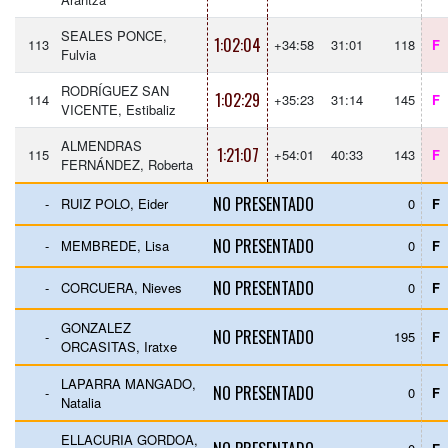
SEALES PONCE,
1:02:04
113
+34:58
31:01
118
F
Fulvia
RODRÍGUEZ SAN
1:02:29
114
+35:23
31:14
145
F
VICENTE, Estibaliz
ALMENDRAS
1:21:07
115
+54:01
40:33
143
F
FERNÁNDEZ, Roberta
NO PRESENTADO
-
RUIZ POLO, Eider
0
F
NO PRESENTADO
-
MEMBREDE, Lisa
0
F
NO PRESENTADO
-
CORCUERA, Nieves
0
F
GONZALEZ
NO PRESENTADO
-
195
F
ORCASITAS, Iratxe
LAPARRA MANGADO,
NO PRESENTADO
-
0
F
Natalia
ELLACURIA GORDOA,