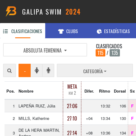
GALIPA SWIM
2024
CLASIFICACIONES
CLUBS
ESTADÍSTICAS
CLASIFICADOS
ABSOLUTA FEMENINA
115
/
135
-
CATEGORÍA
META
Pos.
Nombre
Difer.
Ritmo
Dorsal
Sx
2
KM
27:06
1
LAPEÑA RUIZ, Júlia
13:32
106
F
27:10
2
MILLS, Katherine
+04
13:34
130
F
DE LA HERA MARTIN,
27:14
3
+08
13:36
134
F
Andrea