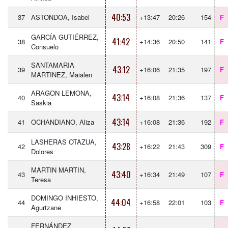
40:53
37
ASTONDOA, Isabel
+13:47
20:26
154
F
GARCÍA GUTIÉRREZ,
41:42
38
+14:36
20:50
141
F
Consuelo
SANTAMARIA
43:12
39
+16:06
21:35
197
F
MARTINEZ, Maialen
ARAGON LEMONA,
43:14
40
+16:08
21:36
137
F
Saskia
43:14
41
OCHANDIANO, Aliza
+16:08
21:36
192
F
LASHERAS OTAZUA,
43:28
42
+16:22
21:43
309
F
Dolores
MARTIN MARTIN,
43:40
43
+16:34
21:49
107
F
Teresa
DOMINGO INHIESTO,
44:04
44
+16:58
22:01
103
F
Agurtzane
FERNÁNDEZ