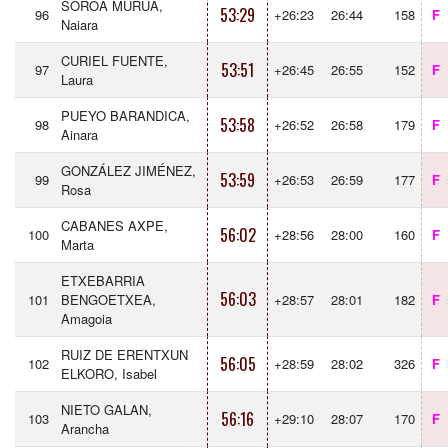
SOROA MURUA,
53:29
96
+26:23
26:44
158
F
Naiara
CURIEL FUENTE,
53:51
97
+26:45
26:55
152
F
Laura
PUEYO BARANDICA,
53:58
98
+26:52
26:58
179
F
Ainara
GONZÁLEZ JIMÉNEZ,
53:59
99
+26:53
26:59
177
F
Rosa
CABANES AXPE,
56:02
100
+28:56
28:00
160
F
Marta
ETXEBARRIA
56:03
101
BENGOETXEA,
+28:57
28:01
182
F
Amagoia
RUIZ DE ERENTXUN
56:05
102
+28:59
28:02
326
F
ELKORO, Isabel
NIETO GALAN,
56:16
103
+29:10
28:07
170
F
Arancha