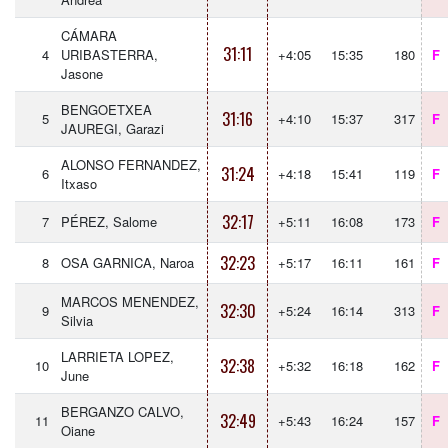
CÁMARA
31:11
4
URIBASTERRA,
+4:05
15:35
180
F
Jasone
BENGOETXEA
31:16
5
+4:10
15:37
317
F
JAUREGI, Garazi
ALONSO FERNANDEZ,
31:24
6
+4:18
15:41
119
F
Itxaso
32:17
7
PÉREZ, Salome
+5:11
16:08
173
F
32:23
8
OSA GARNICA, Naroa
+5:17
16:11
161
F
MARCOS MENENDEZ,
32:30
9
+5:24
16:14
313
F
Silvia
LARRIETA LOPEZ,
32:38
10
+5:32
16:18
162
F
June
BERGANZO CALVO,
32:49
11
+5:43
16:24
157
F
Oiane