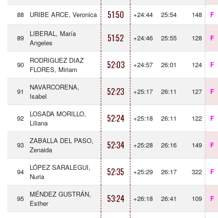
51:50
88
URIBE ARCE, Veronica
+24:44
25:54
148
F
LIBERAL, María
51:52
89
+24:46
25:55
128
F
Angeles
RODRIGUEZ DIAZ
52:03
90
+24:57
26:01
124
F
FLORES, Miriam
NAVARCORENA,
52:23
91
+25:17
26:11
127
F
Isabel
LOSADA MORILLO,
52:24
92
+25:18
26:11
122
F
Liliana
ZABALLA DEL PASO,
52:34
93
+25:28
26:16
149
F
Zenaida
LÓPEZ SARALEGUI,
52:35
94
+25:29
26:17
322
F
Nuria
MÉNDEZ GUSTRÁN,
53:24
95
+26:18
26:41
109
F
Esther