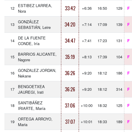
ESTIBEZ LARREA,
33:42
12
+6:36
16:50
129
F
Nora
GONZÁLEZ
34:20
13
+7:14
17:09
139
F
SEBASTIÁN, Leire
DE LA FUENTE
34:47
14
+7:41
17:23
131
F
CONDE, Iría
BARRIOS ALICANTE,
35:19
15
+8:13
17:39
104
F
Nagore
GONZALEZ JORDAN,
36:26
16
+9:20
18:12
186
F
Nekane
BENGOETXEA
36:26
17
+9:20
18:12
314
F
JAUREGI, Irati
SANTIBÁÑEZ
37:06
18
+10:00
18:32
125
F
IRIARTE, María
ORTEGA ARROYO,
37:07
19
+10:01
18:33
189
F
Maria