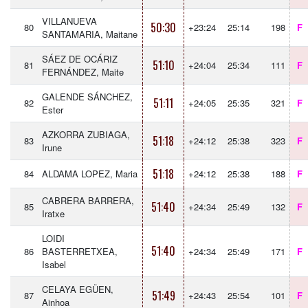
VILLANUEVA
50:30
80
+23:24
25:14
198
F
SANTAMARIA, Maitane
SÁEZ DE OCÁRIZ
51:10
81
+24:04
25:34
111
F
FERNÁNDEZ, Maite
GALENDE SÁNCHEZ,
51:11
82
+24:05
25:35
321
F
Ester
AZKORRA ZUBIAGA,
51:18
83
+24:12
25:38
323
F
Irune
51:18
84
ALDAMA LOPEZ, Maria
+24:12
25:38
188
F
CABRERA BARRERA,
51:40
85
+24:34
25:49
132
F
Iratxe
LOIDI
51:40
86
BASTERRETXEA,
+24:34
25:49
171
F
Isabel
CELAYA EGÜEN,
51:49
87
+24:43
25:54
101
F
Ainhoa