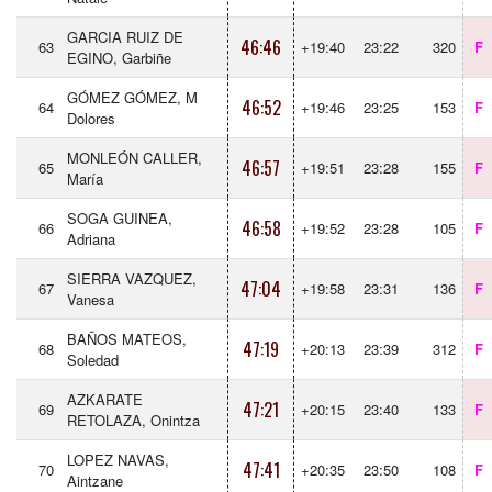
GARCIA RUIZ DE
46:46
63
+19:40
23:22
320
F
EGINO, Garbiñe
GÓMEZ GÓMEZ, M
46:52
64
+19:46
23:25
153
F
Dolores
MONLEÓN CALLER,
46:57
65
+19:51
23:28
155
F
María
SOGA GUINEA,
46:58
66
+19:52
23:28
105
F
Adriana
SIERRA VAZQUEZ,
47:04
67
+19:58
23:31
136
F
Vanesa
BAÑOS MATEOS,
47:19
68
+20:13
23:39
312
F
Soledad
AZKARATE
47:21
69
+20:15
23:40
133
F
RETOLAZA, Onintza
LOPEZ NAVAS,
47:41
70
+20:35
23:50
108
F
Aintzane