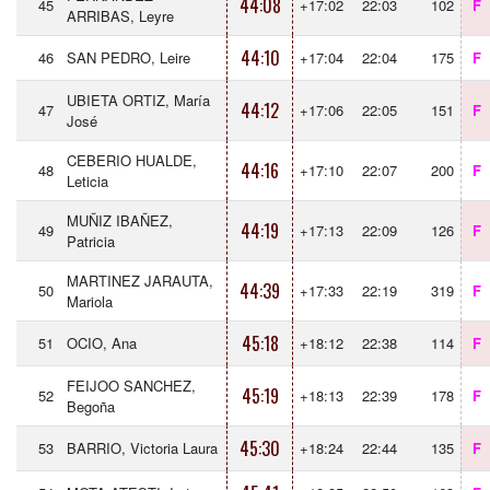
44:08
45
+17:02
22:03
102
F
ARRIBAS, Leyre
44:10
46
SAN PEDRO, Leire
+17:04
22:04
175
F
UBIETA ORTIZ, María
44:12
47
+17:06
22:05
151
F
José
CEBERIO HUALDE,
44:16
48
+17:10
22:07
200
F
Leticia
MUÑIZ IBAÑEZ,
44:19
49
+17:13
22:09
126
F
Patricia
MARTINEZ JARAUTA,
44:39
50
+17:33
22:19
319
F
Mariola
45:18
51
OCIO, Ana
+18:12
22:38
114
F
FEIJOO SANCHEZ,
45:19
52
+18:13
22:39
178
F
Begoña
45:30
53
BARRIO, Victoria Laura
+18:24
22:44
135
F