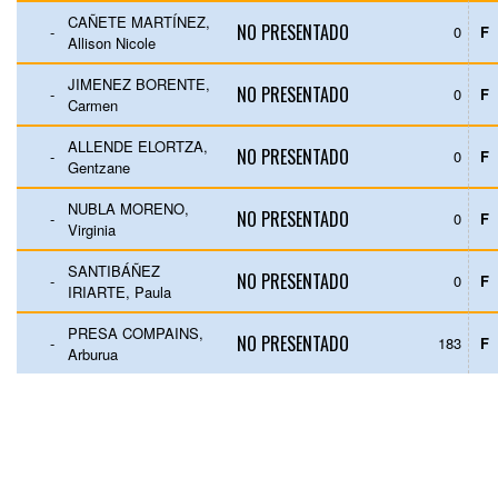
CAÑETE MARTÍNEZ,
NO PRESENTADO
-
0
F
Allison Nicole
JIMENEZ BORENTE,
NO PRESENTADO
-
0
F
Carmen
ALLENDE ELORTZA,
NO PRESENTADO
-
0
F
Gentzane
NUBLA MORENO,
NO PRESENTADO
-
0
F
Virginia
SANTIBÁÑEZ
NO PRESENTADO
-
0
F
IRIARTE, Paula
PRESA COMPAINS,
NO PRESENTADO
-
183
F
Arburua