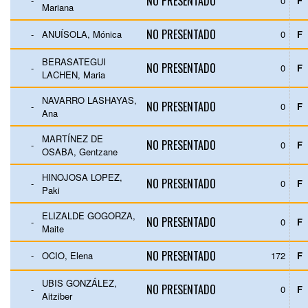
NO PRESENTADO
-
0
F
Mariana
NO PRESENTADO
-
ANUÍSOLA, Mónica
0
F
BERASATEGUI
NO PRESENTADO
-
0
F
LACHEN, Maria
NAVARRO LASHAYAS,
NO PRESENTADO
-
0
F
Ana
MARTÍNEZ DE
NO PRESENTADO
-
0
F
OSABA, Gentzane
HINOJOSA LOPEZ,
NO PRESENTADO
-
0
F
Paki
ELIZALDE GOGORZA,
NO PRESENTADO
-
0
F
Maite
NO PRESENTADO
-
OCIO, Elena
172
F
UBIS GONZÁLEZ,
NO PRESENTADO
-
0
F
Aitziber