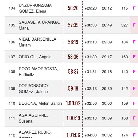
UNZURRUNZAGA
56:26
104
+29:20
28:12
115
F
GOMEZ, Elena
SAGASETA URANGA,
57:39
105
+30:33
28:49
327
F
Maria
VIDAL BARCENILLA,
58:19
106
+31:13
29:09
184
F
Miriam
58:36
107
ORIO GIL, Angela
+31:30
29:17
169
F
POZO AMORROSTA,
58:37
108
+31:31
29:18
140
F
Estibaliz
DORRONSORO
59:19
109
+32:13
29:39
142
F
GOMEZ, Jaione
1:00:02
110
BEGOÑA, Melon Santin
+32:56
30:00
159
F
AGA AGUIRRE,
1:00:19
111
+33:13
30:09
168
F
Susana
ALVAREZ RUBIO,
1:01:06
112
+34:00
30:32
174
F
Arantza