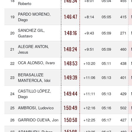
1:46:34
18
+8:01
05:04
455
Roberto
PARDO MORENO,
1:46:47
19
+8:14
05:05
415
Diego
SANCHEZ GIL,
1:48:16
20
+9:43
05:09
271
Gustavo
ALEGRE ANTON,
1:48:24
21
+9:51
05:09
460
Jesus
OCA ALONSO, ílvaro
1:48:53
22
+10:20
05:11
438
BERASALUZE
1:49:39
23
+11:06
05:13
401
MANTEROLA, Idoi
CASTILLO LÓPEZ,
1:49:44
24
+11:11
05:13
429
Diego
1:50:49
25
AMBROSI, Ludovico
+12:16
05:16
502
1:50:58
26
GARRIDO CUEVA, Jon
+12:25
05:17
427
27
ARANBURU, Ruben
+12:35
05:17
482