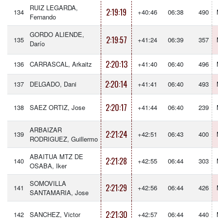
RUIZ LEGARDA,
2:19:19
134
+40:46
06:38
490
Fernando
GORDO ALIENDE,
2:19:57
135
+41:24
06:39
357
Darío
2:20:13
136
CARRASCAL, Arkaitz
+41:40
06:40
496
2:20:14
137
DELGADO, Dani
+41:41
06:40
493
2:20:17
138
SAEZ ORTIZ, Jose
+41:44
06:40
239
ARBAIZAR
2:21:24
139
+42:51
06:43
400
RODRIGUEZ, Guillermo
ABAITUA MTZ DE
2:21:28
140
+42:55
06:44
303
OSABA, Iker
SOMOVILLA
2:21:29
141
+42:56
06:44
426
SANTAMARIA, Jose
2:21:30
142
SANCHEZ, Victor
+42:57
06:44
440