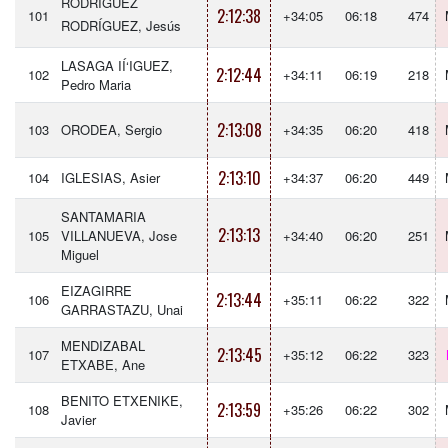
RODRÍGUEZ
2:12:38
101
+34:05
06:18
474
RODRÍGUEZ, Jesús
LASAGA IÍ‘IGUEZ,
2:12:44
102
+34:11
06:19
218
Pedro Maria
2:13:08
103
ORODEA, Sergio
+34:35
06:20
418
2:13:10
104
IGLESIAS, Asier
+34:37
06:20
449
SANTAMARIA
2:13:13
105
VILLANUEVA, Jose
+34:40
06:20
251
Miguel
EIZAGIRRE
2:13:44
106
+35:11
06:22
322
GARRASTAZU, Unai
MENDIZABAL
2:13:45
107
+35:12
06:22
323
ETXABE, Ane
BENITO ETXENIKE,
2:13:59
108
+35:26
06:22
302
Javier