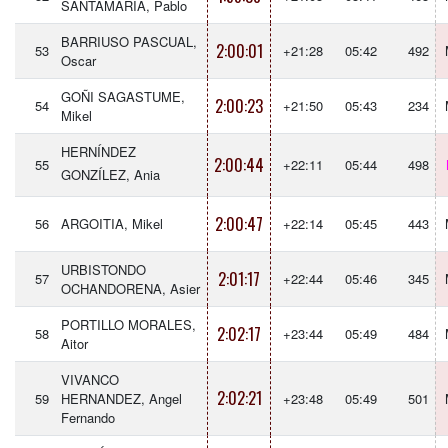
SANTAMARIA, Pablo
BARRIUSO PASCUAL,
2:00:01
53
+21:28
05:42
492
Oscar
GOÑI SAGASTUME,
2:00:23
54
+21:50
05:43
234
Mikel
HERNÍNDEZ
2:00:44
55
+22:11
05:44
498
GONZÍLEZ, Ania
2:00:47
56
ARGOITIA, Mikel
+22:14
05:45
443
URBISTONDO
2:01:17
57
+22:44
05:46
345
OCHANDORENA, Asier
PORTILLO MORALES,
2:02:17
58
+23:44
05:49
484
Aitor
VIVANCO
2:02:21
59
HERNANDEZ, Angel
+23:48
05:49
501
Fernando