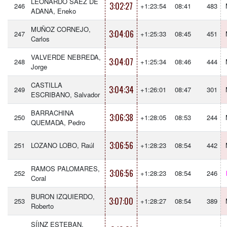
LEONARDO SAEZ DE
3:02:27
246
+1:23:54
08:41
483
ADANA, Eneko
MUÑOZ CORNEJO,
3:04:06
247
+1:25:33
08:45
451
Carlos
VALVERDE NEBREDA,
3:04:07
248
+1:25:34
08:46
444
Jorge
CASTILLA
3:04:34
249
+1:26:01
08:47
301
ESCRIBANO, Salvador
BARRACHINA
3:06:38
250
+1:28:05
08:53
244
QUEMADA, Pedro
3:06:56
251
LOZANO LOBO, Raúl
+1:28:23
08:54
442
RAMOS PALOMARES,
3:06:56
252
+1:28:23
08:54
246
Coral
BURON IZQUIERDO,
3:07:00
253
+1:28:27
08:54
389
Roberto
SÍINZ ESTEBAN,