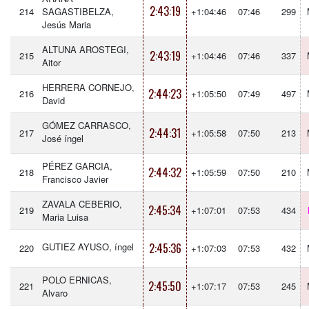
2:43:19
214
SAGASTIBELZA,
+1:04:46
07:46
299
Jesús Maria
ALTUNA AROSTEGI,
2:43:19
215
+1:04:46
07:46
337
Aitor
HERRERA CORNEJO,
2:44:23
216
+1:05:50
07:49
497
David
GÓMEZ CARRASCO,
2:44:31
217
+1:05:58
07:50
213
José íngel
PÉREZ GARCIA,
2:44:32
218
+1:05:59
07:50
210
Francisco Javier
ZAVALA CEBERIO,
2:45:34
219
+1:07:01
07:53
434
Maria Luisa
GUTIEZ AYUSO, íngel
2:45:36
220
+1:07:03
07:53
432
POLO ERNICAS,
2:45:50
221
+1:07:17
07:53
245
Alvaro