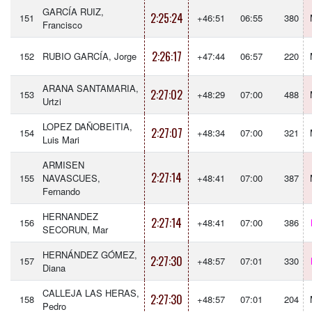
GARCÍA RUIZ,
2:25:24
151
+46:51
06:55
380
Francisco
2:26:17
152
RUBIO GARCÍA, Jorge
+47:44
06:57
220
ARANA SANTAMARIA,
2:27:02
153
+48:29
07:00
488
Urtzi
LOPEZ DAÑOBEITIA,
2:27:07
154
+48:34
07:00
321
Luis Mari
ARMISEN
2:27:14
155
NAVASCUES,
+48:41
07:00
387
Fernando
HERNANDEZ
2:27:14
156
+48:41
07:00
386
SECORUN, Mar
HERNÁNDEZ GÓMEZ,
2:27:30
157
+48:57
07:01
330
Diana
CALLEJA LAS HERAS,
2:27:30
158
+48:57
07:01
204
Pedro