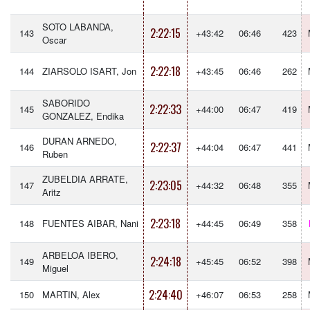
SOTO LABANDA,
2:22:15
143
+43:42
06:46
423
Oscar
2:22:18
144
ZIARSOLO ISART, Jon
+43:45
06:46
262
SABORIDO
2:22:33
145
+44:00
06:47
419
GONZALEZ, Endika
DURAN ARNEDO,
2:22:37
146
+44:04
06:47
441
Ruben
ZUBELDIA ARRATE,
2:23:05
147
+44:32
06:48
355
Aritz
2:23:18
148
FUENTES AIBAR, Nani
+44:45
06:49
358
ARBELOA IBERO,
2:24:18
149
+45:45
06:52
398
Miguel
2:24:40
150
MARTIN, Alex
+46:07
06:53
258