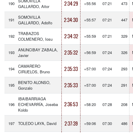
SOMOVILLA
2:34:29
190
+55:56
07:21
473
GALLARDO, Aitor
SOMOVILLA
2:34:30
191
+55:57
07:21
447
GALLARDO, Adolfo
TRABAZOS
2:34:32
192
+55:59
07:21
329
COLMENERO, Iosu
ANUNCIBAY ZABALA,
2:35:32
193
+56:59
07:24
326
Javier
CAMARERO
2:35:33
194
+57:00
07:24
293
CIRUELOS, Bruno
BENITO ALONSO,
2:35:33
195
+57:00
07:24
291
Gonzalo
IBAIBARRIAGA
2:36:53
196
ECHEVARRÍA, Joseba
+58:20
07:28
208
Koldo
2:37:39
197
TOLEDO LAYA, David
+59:06
07:30
486