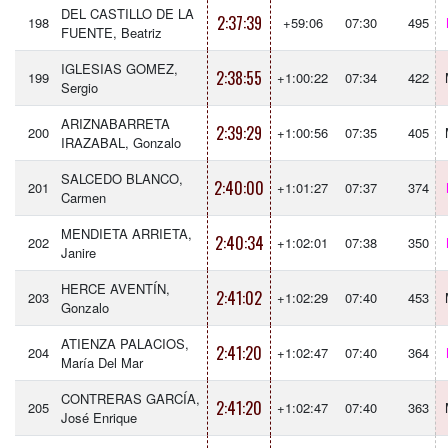
DEL CASTILLO DE LA
2:37:39
198
+59:06
07:30
495
FUENTE, Beatriz
IGLESIAS GOMEZ,
2:38:55
199
+1:00:22
07:34
422
Sergio
ARIZNABARRETA
2:39:29
200
+1:00:56
07:35
405
IRAZABAL, Gonzalo
SALCEDO BLANCO,
2:40:00
201
+1:01:27
07:37
374
Carmen
MENDIETA ARRIETA,
2:40:34
202
+1:02:01
07:38
350
Janire
HERCE AVENTÍN,
2:41:02
203
+1:02:29
07:40
453
Gonzalo
ATIENZA PALACIOS,
2:41:20
204
+1:02:47
07:40
364
María Del Mar
CONTRERAS GARCÍA,
2:41:20
205
+1:02:47
07:40
363
José Enrique