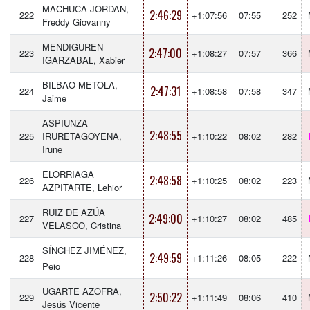
MACHUCA JORDAN,
2:46:29
222
+1:07:56
07:55
252
Freddy Giovanny
MENDIGUREN
2:47:00
223
+1:08:27
07:57
366
IGARZABAL, Xabier
BILBAO METOLA,
2:47:31
224
+1:08:58
07:58
347
Jaime
ASPIUNZA
2:48:55
225
IRURETAGOYENA,
+1:10:22
08:02
282
Irune
ELORRIAGA
2:48:58
226
+1:10:25
08:02
223
AZPITARTE, Lehior
RUIZ DE AZÚA
2:49:00
227
+1:10:27
08:02
485
VELASCO, Cristina
SÍNCHEZ JIMÉNEZ,
2:49:59
228
+1:11:26
08:05
222
Peio
UGARTE AZOFRA,
2:50:22
229
+1:11:49
08:06
410
Jesús Vicente