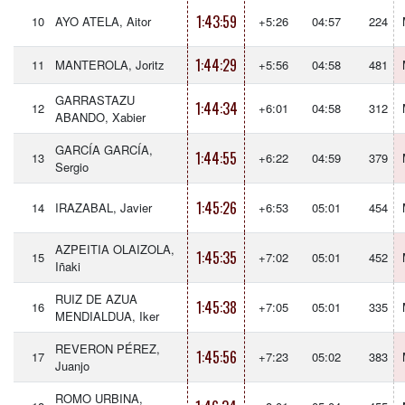
1:43:59
10
AYO ATELA, Aitor
+5:26
04:57
224
1:44:29
11
MANTEROLA, Joritz
+5:56
04:58
481
GARRASTAZU
1:44:34
12
+6:01
04:58
312
ABANDO, Xabier
GARCÍA GARCÍA,
1:44:55
13
+6:22
04:59
379
Sergio
1:45:26
14
IRAZABAL, Javier
+6:53
05:01
454
AZPEITIA OLAIZOLA,
1:45:35
15
+7:02
05:01
452
Iñaki
RUIZ DE AZUA
1:45:38
16
+7:05
05:01
335
MENDIALDUA, Iker
REVERON PÉREZ,
1:45:56
17
+7:23
05:02
383
Juanjo
ROMO URBINA,