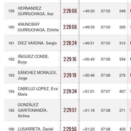
HERNANDEZ
2:28:06
159
+49:33
07:03
249
GURRUCHAGA, Iker
ANUNCIBAY
2:28:06
160
+49:33
07:03
325
GURRUCHAGA, Ekhiñe
2:28:24
161
DIEZ VARONA, Sergio
+49:51
07:03
313
IÑIGUEZ CONDE,
2:29:16
162
+50:43
07:06
334
Borja
SÁNCHEZ MORALES,
2:29:19
163
+50:46
07:06
275
Jorge
CABELLO LOPEZ, Eva
2:29:34
164
+51:01
07:07
407
Maria
GONZÁLEZ
2:29:51
165
GARITONANDÍA,
+51:18
07:08
371
Ainhoa
2:29:56
166
LUSARRETA, Daniel
+51:23
07:08
403