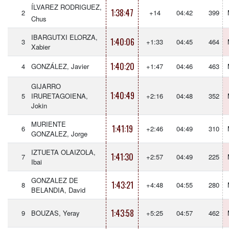
ÍLVAREZ RODRIGUEZ,
1:38:47
2
+14
04:42
399
Chus
IBARGUTXI ELORZA,
1:40:06
3
+1:33
04:45
464
Xabier
1:40:20
4
GONZÁLEZ, Javier
+1:47
04:46
463
GIJARRO
1:40:49
5
IRURETAGOIENA,
+2:16
04:48
352
Jokin
MURIENTE
1:41:19
6
+2:46
04:49
310
GONZALEZ, Jorge
IZTUETA OLAIZOLA,
1:41:30
7
+2:57
04:49
225
Ibai
GONZALEZ DE
1:43:21
8
+4:48
04:55
280
BELANDIA, David
1:43:58
9
BOUZAS, Yeray
+5:25
04:57
462