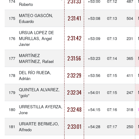
2:31:33
174
+53:00
07:12
487
Roberto
MATEO GASCÓN,
2:31:41
175
+53:08
07:13
504
Eduardo
URSUA LOPEZ DE
2:31:42
176
MURILLAS, Angel
+53:09
07:13
231
Javier
MARTÍNEZ
2:31:56
177
+53:23
07:14
365
MARTÍNEZ, Rafael
DEL RÍO RUEDA,
2:32:29
178
+53:56
07:15
411
Adrián
QUINTELA ALVAREZ,
2:32:34
179
+54:01
07:15
247
"golo"
URRESTILLA AYERZA,
2:32:48
180
+54:15
07:16
318
Jone
URIARTE BERMEJO,
2:33:01
181
+54:28
07:17
250
Alfredo