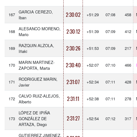
GARCIA CEREZO,
2:30:02
167
+51:29
07:08
458
Iban
ALESANCO MORENO,
2:30:12
168
+51:39
07:09
412
Mario
RAZQUIN ALZOLA,
2:30:26
169
+51:53
07:09
217
Iñaki
MARIN MARTINEZ-
2:30:40
170
+52:07
07:10
466
ZAPORTA, Marta
RODRIGUEZ MARIN,
2:31:07
171
+52:34
07:11
428
Javier
CALVO RUIZ-ALEJOS,
2:31:11
172
+52:38
07:11
278
Alberto
LÓPEZ DE IPIÑA
2:31:27
173
GONZÁLEZ DE
+52:54
07:12
317
ARTAZA, Diego
GUTIERREZ JIMENEZ,