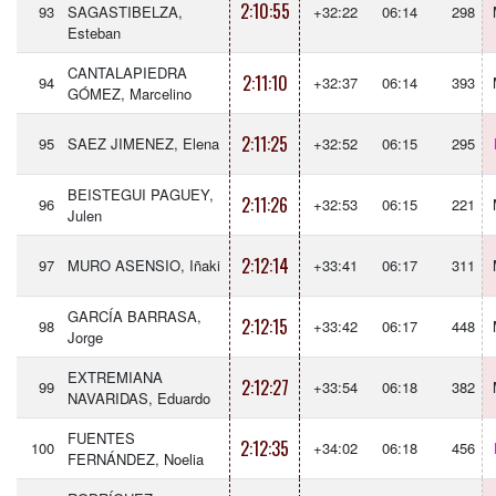
2:10:55
93
SAGASTIBELZA,
+32:22
06:14
298
Esteban
CANTALAPIEDRA
2:11:10
94
+32:37
06:14
393
GÓMEZ, Marcelino
2:11:25
95
SAEZ JIMENEZ, Elena
+32:52
06:15
295
BEISTEGUI PAGUEY,
2:11:26
96
+32:53
06:15
221
Julen
2:12:14
97
MURO ASENSIO, Iñaki
+33:41
06:17
311
GARCÍA BARRASA,
2:12:15
98
+33:42
06:17
448
Jorge
EXTREMIANA
2:12:27
99
+33:54
06:18
382
NAVARIDAS, Eduardo
FUENTES
2:12:35
100
+34:02
06:18
456
FERNÁNDEZ, Noelia