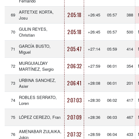
Fernando
ARTETXE KORTA,
2:05:18
69
+26:45
05:57
388
Josu
GULIN REYES,
2:05:18
70
+26:45
05:57
500
Christian
GARCÍA BUSTO,
2:05:47
71
+27:14
05:59
414
Miguel
MURGUIALDAY
2:06:32
72
+27:59
06:01
354
MARTÍNEZ, Sergio
URBINA SANCHEZ,
2:06:41
73
+28:08
06:01
201
Asier
ROBLES SERRATO,
2:07:03
74
+28:30
06:02
417
Loren
2:07:09
75
LÓPEZ CEREZO, Fran
+28:36
06:03
467
AMENABAR ZULAIKA,
2:07:32
76
+28:59
06:04
433
Jokin