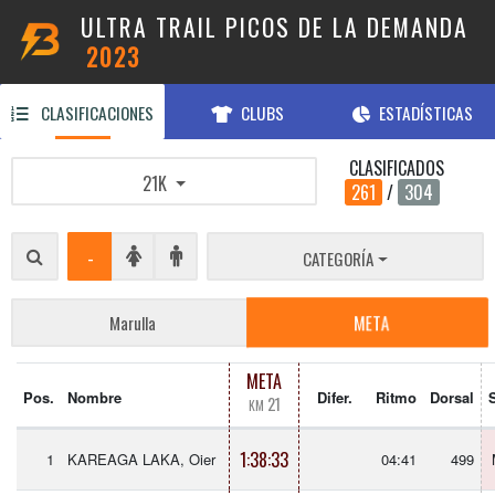
ULTRA TRAIL PICOS DE LA DEMANDA
2023
CLASIFICACIONES
CLUBS
ESTADÍSTICAS
CLASIFICADOS
21K
261
/
304
-
CATEGORÍA
META
Marulla
META
Pos.
Nombre
Difer.
Ritmo
Dorsal
21
KM
1:38:33
1
KAREAGA LAKA, Oier
04:41
499