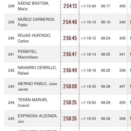
SÁENZ BASTIDA,
2:54:13
238
+1:15:40
08:17
439
María
MUÑOZ CARNEROS,
2:54:48
239
+1:16:15
08:19
349
Pablo
ROJAS HURTADO,
2:56:45
240
+1:18:12
08:24
435
Carlos
PEÑAFIEL,
2:56:47
241
+1:18:14
08:25
341
Maximiliano
NAVARRO CERRILLO,
2:56:49
242
+1:18:16
08:25
339
Rafael
MERINO PABLO, Jose
2:58:08
243
+1:19:35
08:28
457
Javier
TERÁN MARURI,
2:58:25
244
+1:19:52
08:29
205
Imanol
ESPINOSA ALDONZA,
2:58:26
245
+1:19:53
08:29
306
Jon