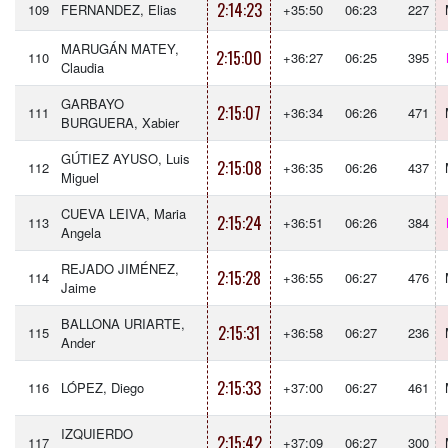
2:14:23
109
FERNANDEZ, Elias
+35:50
06:23
227
MARUGÁN MATEY,
2:15:00
110
+36:27
06:25
395
Claudia
GARBAYO
2:15:07
111
+36:34
06:26
471
BURGUERA, Xabier
GÚTIEZ AYUSO, Luis
2:15:08
112
+36:35
06:26
437
Miguel
CUEVA LEIVA, Maria
2:15:24
113
+36:51
06:26
384
Angela
REJADO JIMÉNEZ,
2:15:28
114
+36:55
06:27
476
Jaime
BALLONA URIARTE,
2:15:31
115
+36:58
06:27
236
Ander
2:15:33
116
LÓPEZ, Diego
+37:00
06:27
461
IZQUIERDO
2:15:42
117
+37:09
06:27
300