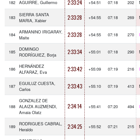
2:33:24
182
AGUIRRE, Guillermo
+54:51
07:18
202
SIERRA SANTA
2:33:28
183
+54:55
07:18
269
MARIA, Xabier
ARMANINO IRIGARAY,
2:33:28
184
+54:55
07:18
270
Maite
DOMINGO
2:33:34
185
+55:01
07:18
290
RODRÍGUIEZ, Borja
HERNÁNDEZ
2:33:42
186
+55:09
07:19
216
ALFARAZ, Eva
EGUILUZ CUESTA,
2:33:43
187
+55:10
07:19
413
Carlos
GONZALEZ DE
2:34:14
188
ALAIZA AUZMENDI,
+55:41
07:20
494
Amaia Olatz
RODRIGUES CABRAL,
2:34:25
189
+55:52
07:21
215
Heraldo