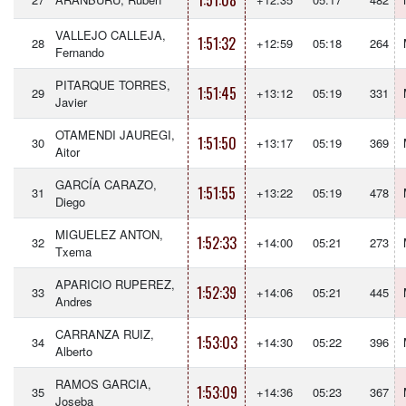
1:51:08
VALLEJO CALLEJA,
1:51:32
28
+12:59
05:18
264
Fernando
PITARQUE TORRES,
1:51:45
29
+13:12
05:19
331
Javier
OTAMENDI JAUREGI,
1:51:50
30
+13:17
05:19
369
Aitor
GARCÍA CARAZO,
1:51:55
31
+13:22
05:19
478
Diego
MIGUELEZ ANTON,
1:52:33
32
+14:00
05:21
273
Txema
APARICIO RUPEREZ,
1:52:39
33
+14:06
05:21
445
Andres
CARRANZA RUIZ,
1:53:03
34
+14:30
05:22
396
Alberto
RAMOS GARCIA,
1:53:09
35
+14:36
05:23
367
Joseba