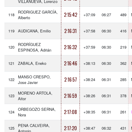
VILLANUEVA, Lorenzo
RODRIGUEZ GARCÍA,
2:15:42
118
+37:09
06:27
489
Alberto
2:16:31
119
AUDICANA, Emilio
+37:58
06:30
416
RODRÍGUEZ
2:16:32
120
+37:59
06:30
219
ESPINOSA, Adrián
2:16:46
121
ZABALA, Eneko
+38:13
06:30
362
MANSO CRESPO,
2:16:57
122
+38:24
06:31
285
Jose Javier
MORENO ARTOLA,
2:16:59
123
+38:26
06:31
378
Aitor
ORBEGOZO SERNA,
2:17:08
124
+38:35
06:31
261
Nora
PENA CALVEIRA,
2:17:20
125
+38:47
06:32
431
Antonio