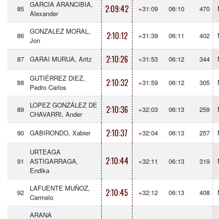
GARCIA ARANCIBIA,
2:09:42
85
+31:09
06:10
470
Alexander
GONZALEZ MORAL,
2:10:12
86
+31:39
06:11
402
Jon
2:10:26
87
GARAI MURUA, Aritz
+31:53
06:12
344
GUTIÉRREZ DIEZ,
2:10:32
88
+31:59
06:12
305
Pedro Carlos
LOPEZ GONZÁLEZ DE
2:10:36
89
+32:03
06:13
259
CHAVARRI, Ander
2:10:37
90
GABIRONDO, Xabier
+32:04
06:13
257
URTEAGA
2:10:44
91
ASTIGARRAGA,
+32:11
06:13
319
Endika
LAFUENTE MUÑOZ,
2:10:45
92
+32:12
06:13
408
Carmelo
ARANA