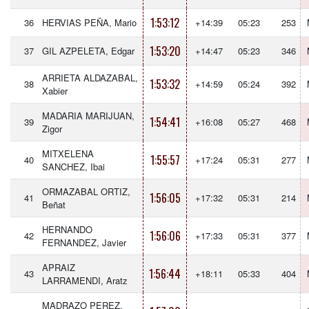
1:53:12
36
HERVIAS PEÑA, Mario
+14:39
05:23
253
1:53:20
37
GIL AZPELETA, Edgar
+14:47
05:23
346
ARRIETA ALDAZABAL,
1:53:32
38
+14:59
05:24
392
Xabier
MADARIA MARIJUAN,
1:54:41
39
+16:08
05:27
468
Zigor
MITXELENA
1:55:57
40
+17:24
05:31
277
SANCHEZ, Ibai
ORMAZABAL ORTIZ,
1:56:05
41
+17:32
05:31
214
Beñat
HERNANDO
1:56:06
42
+17:33
05:31
377
FERNANDEZ, Javier
APRAIZ
1:56:44
43
+18:11
05:33
404
LARRAMENDI, Aratz
MADRAZO PEREZ,