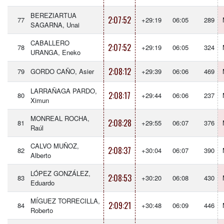
BEREZIARTUA
2:07:52
77
+29:19
06:05
289
SAGARNA, Unai
CABALLERO
2:07:52
78
+29:19
06:05
324
URANGA, Eneko
2:08:12
79
GORDO CAÑO, Asier
+29:39
06:06
469
LARRAÑAGA PARDO,
2:08:17
80
+29:44
06:06
237
Ximun
MONREAL ROCHA,
2:08:28
81
+29:55
06:07
376
Raúl
CALVO MUÑOZ,
2:08:37
82
+30:04
06:07
390
Alberto
LÓPEZ GONZÁLEZ,
2:08:53
83
+30:20
06:08
430
Eduardo
MÍGUEZ TORRECILLA,
2:09:21
84
+30:48
06:09
446
Roberto