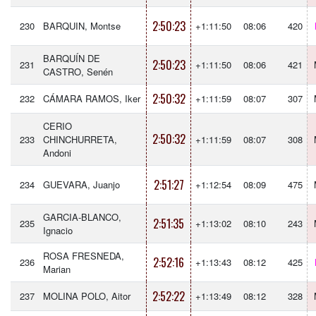
2:50:23
230
BARQUIN, Montse
+1:11:50
08:06
420
BARQUÍN DE
2:50:23
231
+1:11:50
08:06
421
CASTRO, Senén
2:50:32
232
CÁMARA RAMOS, Iker
+1:11:59
08:07
307
CERIO
2:50:32
233
CHINCHURRETA,
+1:11:59
08:07
308
Andoni
2:51:27
234
GUEVARA, Juanjo
+1:12:54
08:09
475
GARCIA-BLANCO,
2:51:35
235
+1:13:02
08:10
243
Ignacio
ROSA FRESNEDA,
2:52:16
236
+1:13:43
08:12
425
Marian
2:52:22
237
MOLINA POLO, Aitor
+1:13:49
08:12
328