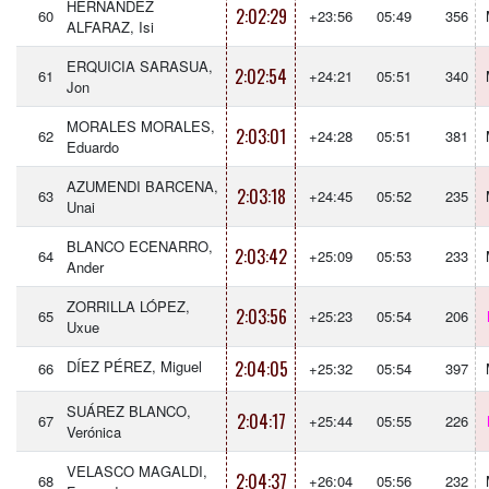
HERNÁNDEZ
2:02:29
60
+23:56
05:49
356
ALFARAZ, Isi
ERQUICIA SARASUA,
2:02:54
61
+24:21
05:51
340
Jon
MORALES MORALES,
2:03:01
62
+24:28
05:51
381
Eduardo
AZUMENDI BARCENA,
2:03:18
63
+24:45
05:52
235
Unai
BLANCO ECENARRO,
2:03:42
64
+25:09
05:53
233
Ander
ZORRILLA LÓPEZ,
2:03:56
65
+25:23
05:54
206
Uxue
DÍEZ PÉREZ, Miguel
2:04:05
66
+25:32
05:54
397
SUÁREZ BLANCO,
2:04:17
67
+25:44
05:55
226
Verónica
VELASCO MAGALDI,
2:04:37
68
+26:04
05:56
232