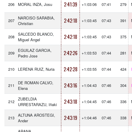
2:41:39
206
MORAL INZA, Josu
+1:03:06
07:41
279
NARCISO SARABIA,
2:42:18
207
+1:03:45
07:43
391
Christian
SALCEDO BLANCO,
2:42:18
208
+1:03:45
07:43
375
Miguel Angel
EGUILAZ GARCIA,
2:42:26
209
+1:03:53
07:44
281
Pedro Jose
2:42:28
210
LERENA RUIZ, Nuria
+1:03:55
07:44
424
DE ROMAN CALVO,
2:43:16
211
+1:04:43
07:46
304
Elena
ZUBELDIA
2:43:18
212
+1:04:45
07:46
336
URRESTARAZU, Iñaki
ALTUNA AROSTEGI,
2:43:19
213
+1:04:46
07:46
338
Ander
ARANA