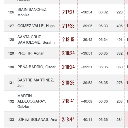
BIAIN SANCHEZ,
2:17:27
126
+38:54
06:32
228
Monika
2:17:38
127
GÓMEZ VALLE, Hugo
+39:05
06:33
406
SANTA CRUZ
2:18:15
128
+39:42
06:34
491
BARTOLOMÉ, Serafín
2:18:24
129
PROFIR, Adrián
+39:51
06:35
332
2:18:24
130
PEÑA BARRIO, Oscar
+39:51
06:35
360
SASTRE MARTINEZ,
2:18:26
131
+39:53
06:35
276
Jon
MARTIN
2:18:41
132
ALDECOGARAY,
+40:08
06:36
203
Gaizka
2:18:44
133
LÓPEZ SOLANAS, Ana
+40:11
06:36
284