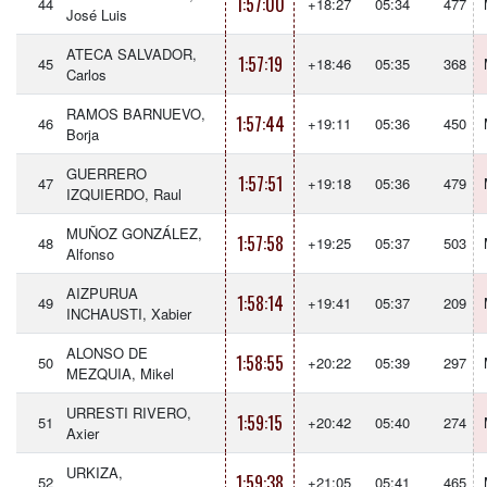
1:57:00
44
+18:27
05:34
477
José Luis
ATECA SALVADOR,
1:57:19
45
+18:46
05:35
368
Carlos
RAMOS BARNUEVO,
1:57:44
46
+19:11
05:36
450
Borja
GUERRERO
1:57:51
47
+19:18
05:36
479
IZQUIERDO, Raul
MUÑOZ GONZÁLEZ,
1:57:58
48
+19:25
05:37
503
Alfonso
AIZPURUA
1:58:14
49
+19:41
05:37
209
INCHAUSTI, Xabier
ALONSO DE
1:58:55
50
+20:22
05:39
297
MEZQUIA, Mikel
URRESTI RIVERO,
1:59:15
51
+20:42
05:40
274
Axier
URKIZA,
1:59:38
52
+21:05
05:41
465