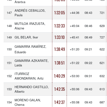
Arantxa
ANDRÉS CEBALLOS,
1:32:05
147
+44:36
08:43
721
Paula
MUTILOA IRAZUSTA,
1:32:33
148
+45:04
08:46
629
Alazne
1:33:10
149
GIL BELAR, Iker
+45:41
08:49
727
GAMARRA RAMÍREZ,
1:38:49
150
+51:20
09:21
622
Eduardo
GAMARRA AZKARATE,
1:38:51
151
+51:22
09:22
621
Laida
ITURRIOZ
1:40:29
152
+53:00
09:31
632
AMONDARAIN, Aritz
HERNANDO CASTILLO,
1:42:35
153
+55:06
09:43
613
Alberto
MORENO GALAN,
1:42:37
154
+55:08
09:43
687
Chema