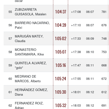
óscar
ZUBIZARRETA
1:04:37
55
+17:08
06:07
781
GUISASOLA, Maialen
BARREIRO NACARINO,
1:04:39
56
+17:10
06:07
676
Patxi
MARUGÁN MATEY,
1:05:02
57
+17:33
06:09
748
Claudia
MONASTERIO
1:05:07
58
+17:38
06:10
753
SANTAMARIA, Kike
QUINTELA ALVAREZ,
1:05:16
59
+17:47
06:11
668
"golo"
MEDRANO DE
1:05:24
60
+17:55
06:11
672
MARCOS, Alberto
HERNÁNDEZ GÓMEZ,
1:05:30
61
+18:01
06:12
612
Diana
FERNANDEZ ROIZ,
1:05:32
62
+18:03
06:12
691
Adrian