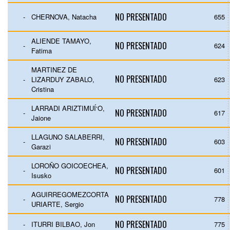
NO PRESENTADO
-
CHERNOVA, Natacha
655
ALIENDE TAMAYO,
NO PRESENTADO
-
624
Fatima
MARTINEZ DE
NO PRESENTADO
-
LIZARDUY ZABALO,
623
Cristina
LARRADI ARIZTIMUÍ‘O,
NO PRESENTADO
-
617
Jaione
LLAGUNO SALABERRI,
NO PRESENTADO
-
603
Garazi
LOROÑO GOICOECHEA,
NO PRESENTADO
-
601
Isusko
AGUIRREGOMEZCORTA
NO PRESENTADO
-
778
URIARTE, Sergio
NO PRESENTADO
-
ITURRI BILBAO, Jon
775