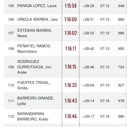
1:15:58
105
PARADA LOPEZ, Laura
+28:29
07:12
648
1:16:00
106
URKOLA IBARBIA, Jare
+28:31
07:12
685
ESTEBAN IBARBIA,
1:16:02
107
+28:33
07:12
686
Nerea
PEÑAFIEL RAMOS,
1:16:11
108
+28:42
07:13
650
Maximiliano
RODRIGUEZ
1:16:15
109
GURRUTXAGA, Jon
+28:46
07:13
724
Ander
FUERTES TRIGAL,
1:16:33
110
+29:04
07:15
627
Siridia
BARREIRO GRANDE,
1:16:43
111
+29:14
07:16
678
Lydia
BARANDIARAN
1:16:46
112
+29:17
07:16
680
BARREIRO, Koldo