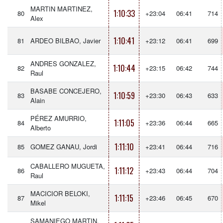
MARTIN MARTINEZ,
1:10:33
80
+23:04
06:41
714
Alex
1:10:41
81
ARDEO BILBAO, Javier
+23:12
06:41
699
ANDRES GONZALEZ,
1:10:44
82
+23:15
06:42
744
Raul
BASABE CONCEJERO,
1:10:59
83
+23:30
06:43
633
Alain
PÉREZ AMURRIO,
1:11:05
84
+23:36
06:44
665
Alberto
1:11:10
85
GOMEZ GANAU, Jordi
+23:41
06:44
716
CABALLERO MUGUETA,
1:11:12
86
+23:43
06:44
704
Raul
MACICIOR BELOKI,
1:11:15
87
+23:46
06:45
670
Mikel
SAMANIEGO MARTIN,