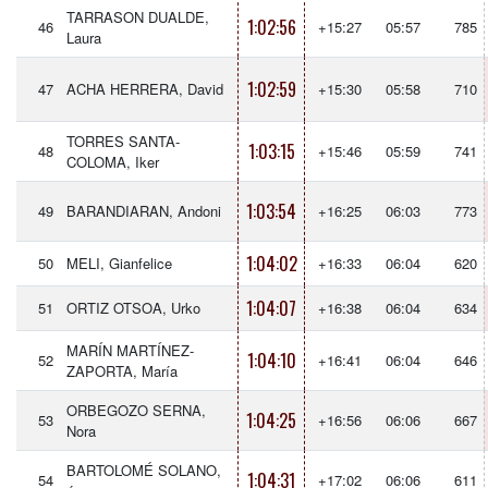
TARRASON DUALDE,
1:02:56
46
+15:27
05:57
785
Laura
1:02:59
47
ACHA HERRERA, David
+15:30
05:58
710
TORRES SANTA-
1:03:15
48
+15:46
05:59
741
COLOMA, Iker
1:03:54
49
BARANDIARAN, Andoni
+16:25
06:03
773
1:04:02
50
MELI, Gianfelice
+16:33
06:04
620
1:04:07
51
ORTIZ OTSOA, Urko
+16:38
06:04
634
MARÍN MARTÍNEZ-
1:04:10
52
+16:41
06:04
646
ZAPORTA, María
ORBEGOZO SERNA,
1:04:25
53
+16:56
06:06
667
Nora
BARTOLOMÉ SOLANO,
1:04:31
54
+17:02
06:06
611