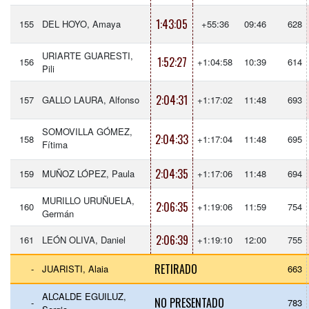
1:43:05
155
DEL HOYO, Amaya
+55:36
09:46
628
URIARTE GUARESTI,
1:52:27
156
+1:04:58
10:39
614
Pili
2:04:31
157
GALLO LAURA, Alfonso
+1:17:02
11:48
693
SOMOVILLA GÓMEZ,
2:04:33
158
+1:17:04
11:48
695
Fítima
2:04:35
159
MUÑOZ LÓPEZ, Paula
+1:17:06
11:48
694
MURILLO URUÑUELA,
2:06:35
160
+1:19:06
11:59
754
Germán
2:06:39
161
LEÓN OLIVA, Daniel
+1:19:10
12:00
755
RETIRADO
-
JUARISTI, Alaia
663
ALCALDE EGUILUZ,
NO PRESENTADO
-
783