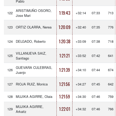
Pablo
ARISTIMUÑO OSORO,
1:19:43
122
+32:14
07:33
713
Jose Mari
1:20:09
123
ORTIZ OLARRA, Nerea
+32:40
07:35
776
1:20:38
124
DELGADO, Roberto
+33:09
07:38
718
VILLANUEVA SAIZ,
1:21:21
125
+33:52
07:42
641
Santiago
GUEVARA CULEBRAS,
1:21:39
126
+34:10
07:44
674
Juanjo
1:21:56
127
RIOJA RUIZ, Monica
+34:27
07:45
642
1:21:59
128
MUJIKA AGIRRE, Olaia
+34:30
07:46
759
MUJIKA AGIRRE,
1:22:01
129
+34:32
07:46
766
Arkaitz