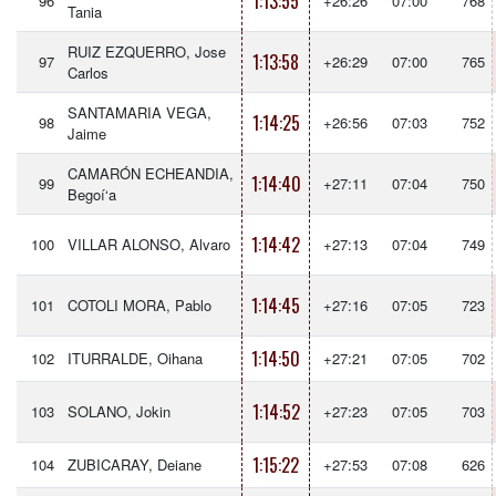
1:13:55
96
+26:26
07:00
768
Tania
RUIZ EZQUERRO, Jose
1:13:58
97
+26:29
07:00
765
Carlos
SANTAMARIA VEGA,
1:14:25
98
+26:56
07:03
752
Jaime
CAMARÓN ECHEANDIA,
1:14:40
99
+27:11
07:04
750
Begoí‘a
1:14:42
100
VILLAR ALONSO, Alvaro
+27:13
07:04
749
1:14:45
101
COTOLI MORA, Pablo
+27:16
07:05
723
1:14:50
102
ITURRALDE, Oihana
+27:21
07:05
702
1:14:52
103
SOLANO, Jokin
+27:23
07:05
703
1:15:22
104
ZUBICARAY, Deiane
+27:53
07:08
626