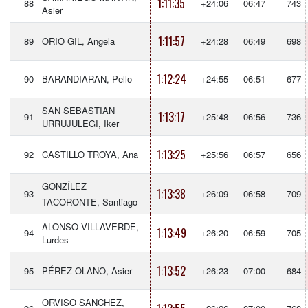
1:11:35
88
+24:06
06:47
743
Asier
1:11:57
89
ORIO GIL, Angela
+24:28
06:49
698
1:12:24
90
BARANDIARAN, Pello
+24:55
06:51
677
SAN SEBASTIAN
1:13:17
91
+25:48
06:56
736
URRUJULEGI, Iker
1:13:25
92
CASTILLO TROYA, Ana
+25:56
06:57
656
GONZÍLEZ
1:13:38
93
+26:09
06:58
709
TACORONTE, Santiago
ALONSO VILLAVERDE,
1:13:49
94
+26:20
06:59
705
Lurdes
1:13:52
95
PÉREZ OLANO, Asier
+26:23
07:00
684
ORVISO SANCHEZ,