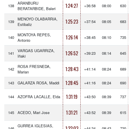
ARANBURU
1:24:27
138
+36:58
08:00
630
BERATARBIDE, Baleri
MENOYO OLABARRIA,
1:25:23
139
+37:54
08:05
683
Estibaliz
MONTOYA REPES,
1:26:14
140
+38:45
08:10
735
Antonio
VARGAS UGARRIZA,
1:26:52
141
+39:23
08:14
645
Iñaki
ROSA FRESNEDA,
1:28:43
142
+41:14
08:24
689
Marian
1:28:45
143
GALARZA ROSA, Maddi
+41:16
08:24
690
1:31:19
144
AZOFRA LACALLE, Elda
+43:50
08:39
737
1:31:21
145
ACEDO, Mari Jose
+43:52
08:39
615
GURREA IGLESIAS,
1:32:03
146
+44:34
08:43
720