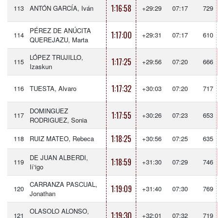
1:16:58
113
ANTÓN GARCÍA, Iván
+29:29
07:17
729
PÉREZ DE ANÚCITA
1:17:00
114
+29:31
07:17
610
QUEREJAZU, Marta
LÓPEZ TRUJILLO,
1:17:25
115
+29:56
07:20
666
Izaskun
1:17:32
116
TUESTA, Alvaro
+30:03
07:20
717
DOMINGUEZ
1:17:55
117
+30:26
07:23
653
RODRIGUEZ, Sonia
1:18:25
118
RUIZ MATEO, Rebeca
+30:56
07:25
635
DE JUAN ALBERDI,
1:18:59
119
+31:30
07:29
746
Ií‘igo
CARRANZA PASCUAL,
1:19:09
120
+31:40
07:30
769
Jonathan
OLASOLO ALONSO,
1:19:30
121
+32:01
07:32
719