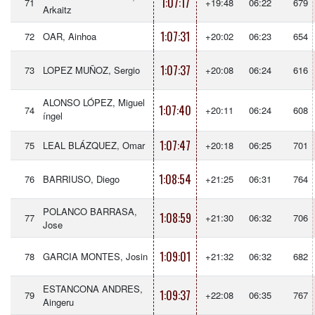
1:07:17
71
+19:48
06:22
679
Arkaitz
1:07:31
72
OAR, Ainhoa
+20:02
06:23
654
1:07:37
73
LOPEZ MUÑOZ, Sergio
+20:08
06:24
616
ALONSO LÓPEZ, Miguel
1:07:40
74
+20:11
06:24
608
íngel
1:07:47
75
LEAL BLÁZQUEZ, Omar
+20:18
06:25
701
1:08:54
76
BARRIUSO, Diego
+21:25
06:31
764
POLANCO BARRASA,
1:08:59
77
+21:30
06:32
706
Jose
1:09:01
78
GARCIA MONTES, Josin
+21:32
06:32
682
ESTANCONA ANDRES,
1:09:37
79
+22:08
06:35
767
Aingeru