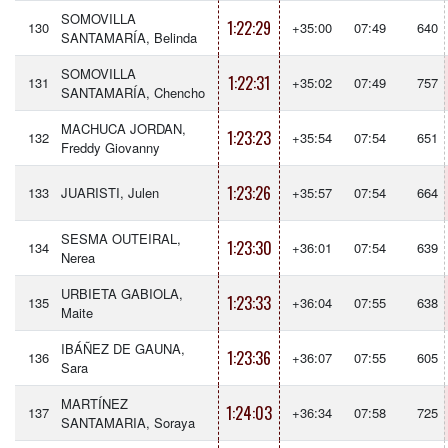
SOMOVILLA
1:22:29
130
+35:00
07:49
640
SANTAMARÍA, Belinda
SOMOVILLA
1:22:31
131
+35:02
07:49
757
SANTAMARÍA, Chencho
MACHUCA JORDAN,
1:23:23
132
+35:54
07:54
651
Freddy Giovanny
1:23:26
133
JUARISTI, Julen
+35:57
07:54
664
SESMA OUTEIRAL,
1:23:30
134
+36:01
07:54
639
Nerea
URBIETA GABIOLA,
1:23:33
135
+36:04
07:55
638
Maite
IBÁÑEZ DE GAUNA,
1:23:36
136
+36:07
07:55
605
Sara
MARTÍNEZ
1:24:03
137
+36:34
07:58
725
SANTAMARIA, Soraya