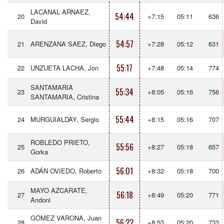
LACANAL ARNAEZ,
54:44
20
+7:15
05:11
636
David
54:57
21
ARENZANA SAEZ, Diego
+7:28
05:12
631
55:17
22
UNZUETA LACHA, Jon
+7:48
05:14
774
SANTAMARIA
55:34
23
+8:05
05:16
756
SANTAMARIA, Cristina
55:44
24
MURGUIALDAY, Sergio
+8:15
05:16
707
ROBLEDO PRIETO,
55:56
25
+8:27
05:18
657
Gorka
56:01
26
ADÁN OVIEDO, Roberto
+8:32
05:18
700
MAYO AZCARATE,
56:18
27
+8:49
05:20
771
Andoni
GÓMEZ VARONA, Juan
56:22
28
+8:53
05:20
733