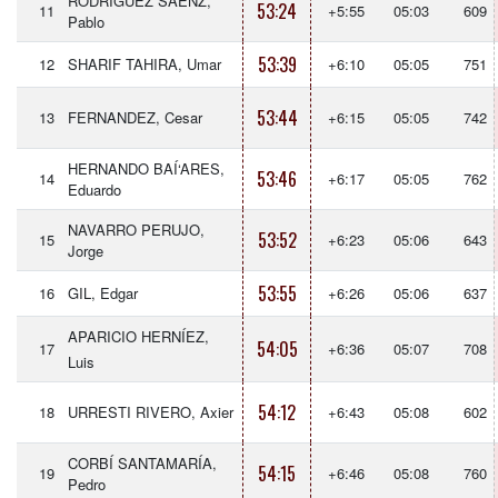
RODRÍGUEZ SÁENZ,
53:24
11
+5:55
05:03
609
Pablo
53:39
12
SHARIF TAHIRA, Umar
+6:10
05:05
751
53:44
13
FERNANDEZ, Cesar
+6:15
05:05
742
HERNANDO BAÍ‘ARES,
53:46
14
+6:17
05:05
762
Eduardo
NAVARRO PERUJO,
53:52
15
+6:23
05:06
643
Jorge
53:55
16
GIL, Edgar
+6:26
05:06
637
APARICIO HERNÍEZ,
54:05
17
+6:36
05:07
708
Luis
54:12
18
URRESTI RIVERO, Axier
+6:43
05:08
602
CORBÍ SANTAMARÍA,
54:15
19
+6:46
05:08
760
Pedro