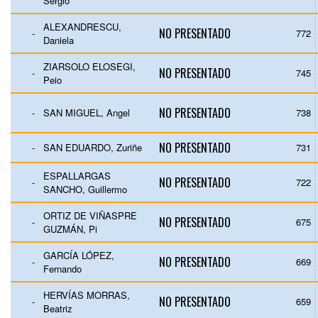
Sergio
ALEXANDRESCU,
NO PRESENTADO
-
772
Daniela
ZIARSOLO ELOSEGI,
NO PRESENTADO
-
745
Peio
NO PRESENTADO
-
SAN MIGUEL, Angel
738
NO PRESENTADO
-
SAN EDUARDO, Zuriñe
731
ESPALLARGAS
NO PRESENTADO
-
722
SANCHO, Guillermo
ORTIZ DE VIÑASPRE
NO PRESENTADO
-
675
GUZMÁN, Pi
GARCÍA LÓPEZ,
NO PRESENTADO
-
669
Fernando
HERVÍAS MORRAS,
NO PRESENTADO
-
659
Beatriz