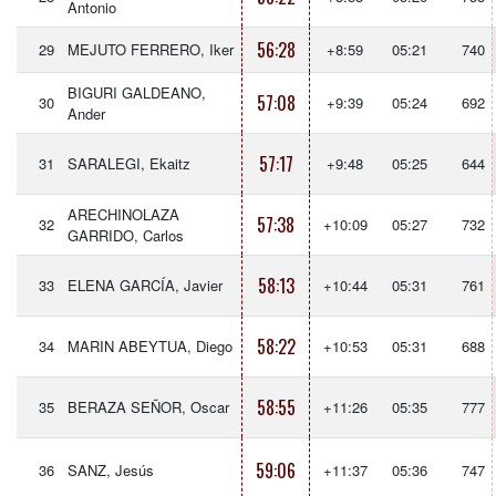
Antonio
56:28
29
MEJUTO FERRERO, Iker
+8:59
05:21
740
BIGURI GALDEANO,
57:08
30
+9:39
05:24
692
Ander
57:17
31
SARALEGI, Ekaitz
+9:48
05:25
644
ARECHINOLAZA
57:38
32
+10:09
05:27
732
GARRIDO, Carlos
58:13
33
ELENA GARCÍA, Javier
+10:44
05:31
761
58:22
34
MARIN ABEYTUA, Diego
+10:53
05:31
688
58:55
35
BERAZA SEÑOR, Oscar
+11:26
05:35
777
59:06
36
SANZ, Jesús
+11:37
05:36
747