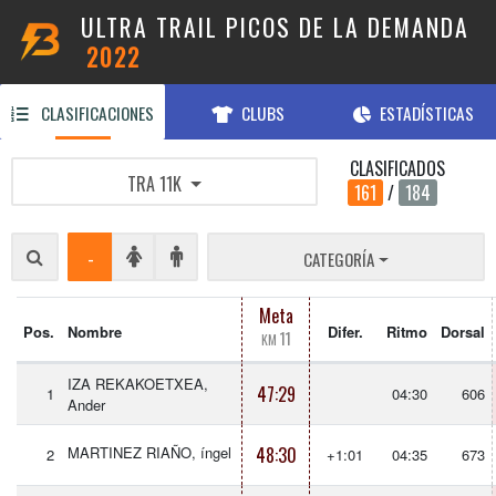
ULTRA TRAIL PICOS DE LA DEMANDA
2022
CLASIFICACIONES
CLUBS
ESTADÍSTICAS
CLASIFICADOS
TRA 11K
161
/
184
-
CATEGORÍA
Meta
Pos.
Nombre
Difer.
Ritmo
Dorsal
11
KM
IZA REKAKOETXEA,
47:29
1
04:30
606
Ander
MARTINEZ RIAÑO, íngel
48:30
2
+1:01
04:35
673