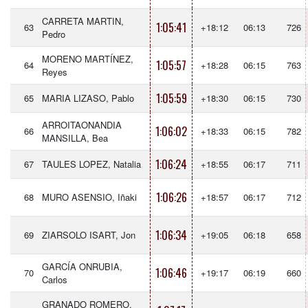
CARRETA MARTIN,
1:05:41
63
+18:12
06:13
726
Pedro
MORENO MARTÍNEZ,
1:05:57
64
+18:28
06:15
763
Reyes
1:05:59
65
MARIA LIZASO, Pablo
+18:30
06:15
730
ARROITAONANDIA
1:06:02
66
+18:33
06:15
782
MANSILLA, Bea
1:06:24
67
TAULES LOPEZ, Natalia
+18:55
06:17
711
1:06:26
68
MURO ASENSIO, Iñaki
+18:57
06:17
712
1:06:34
69
ZIARSOLO ISART, Jon
+19:05
06:18
658
GARCÍA ONRUBIA,
1:06:46
70
+19:17
06:19
660
Carlos
GRANADO ROMERO,