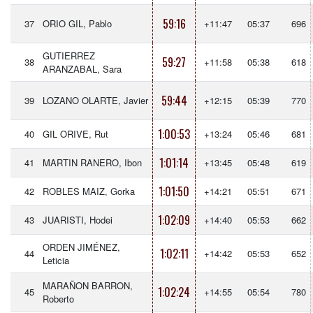
59:16
37
ORIO GIL, Pablo
+11:47
05:37
696
GUTIERREZ
59:27
38
+11:58
05:38
618
ARANZABAL, Sara
59:44
39
LOZANO OLARTE, Javier
+12:15
05:39
770
1:00:53
40
GIL ORIVE, Rut
+13:24
05:46
681
1:01:14
41
MARTIN RANERO, Ibon
+13:45
05:48
619
1:01:50
42
ROBLES MAIZ, Gorka
+14:21
05:51
671
1:02:09
43
JUARISTI, Hodei
+14:40
05:53
662
ORDEN JIMÉNEZ,
1:02:11
44
+14:42
05:53
652
Leticia
MARAÑON BARRON,
1:02:24
45
+14:55
05:54
780
Roberto