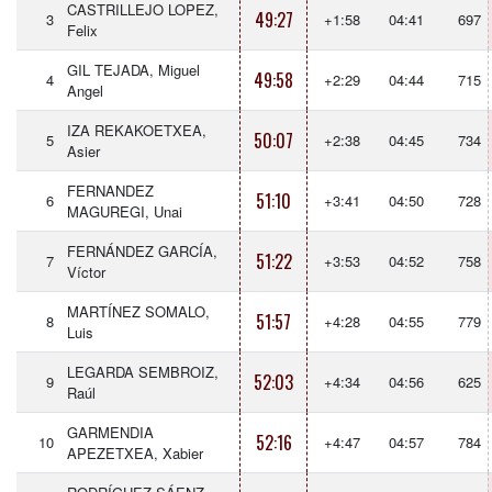
CASTRILLEJO LOPEZ,
49:27
3
+1:58
04:41
697
Felix
GIL TEJADA, Miguel
49:58
4
+2:29
04:44
715
Angel
IZA REKAKOETXEA,
50:07
5
+2:38
04:45
734
Asier
FERNANDEZ
51:10
6
+3:41
04:50
728
MAGUREGI, Unai
FERNÁNDEZ GARCÍA,
51:22
7
+3:53
04:52
758
Víctor
MARTÍNEZ SOMALO,
51:57
8
+4:28
04:55
779
Luis
LEGARDA SEMBROIZ,
52:03
9
+4:34
04:56
625
Raúl
GARMENDIA
52:16
10
+4:47
04:57
784
APEZETXEA, Xabier