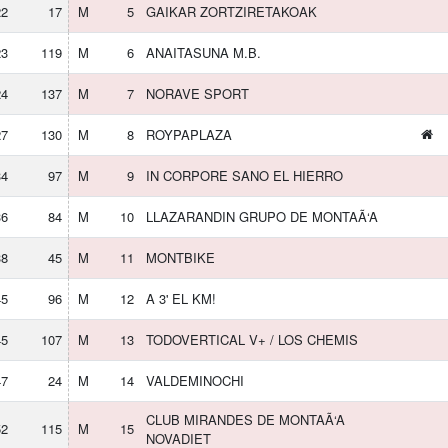
22
17
M
5
GAIKAR ZORTZIRETAKOAK
23
119
M
6
ANAITASUNA M.B.
24
137
M
7
NORAVE SPORT
27
130
M
8
ROYPAPLAZA
34
97
M
9
IN CORPORE SANO EL HIERRO
36
84
M
10
LLAZARANDIN GRUPO DE MONTAÃ‘A
38
45
M
11
MONTBIKE
45
96
M
12
A 3' EL KM!
45
107
M
13
TODOVERTICAL V+ / LOS CHEMIS
47
24
M
14
VALDEMINOCHI
CLUB MIRANDES DE MONTAÃ‘A
52
115
M
15
NOVADIET