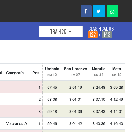
CLASIFICADOS
TRA 42K
122
/
143
Urdanta
San Lorenzo
Marulla
Meta
al
Categoría
Pos.
12
27
34
42
KM
KM
KM
KM
1
57:45
2:51:19
3:24:48
3:59:28
2
58:08
3:01:01
3:37:10
4:12:49
3
59:18
3:01:36
3:37:43
4:14:01
Veteranos A
1
59:46
3:04:42
3:40:36
4:16:40