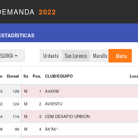
 DEMANDA
2022
ESTADÍSTICAS
Meta
EGORÍA
Urdanta
San Lorenzo
Marulla
mo
Dorsal
Sx
Pos.
CLUB/EQUIPO
Loc
43
129
M
1
A4XKM
02
124
M
2
AVIENTU
04
114
M
3
CDM DESAFIO URBION
08
99
M
4
Â€”Â€”-