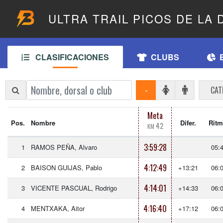
ULTRA TRAIL PICOS DE LA
CLASIFICACIONES
CLUBS
-
CAT
Meta
Pos.
Nombre
Difer.
Rit
42
KM
3:59:28
1
RAMOS PEÑA, Alvaro
05:
4:12:49
2
BAISON GUIJAS, Pablo
+13:21
06:
4:14:01
3
VICENTE PASCUAL, Rodrigo
+14:33
06:
4:16:40
4
MENTXAKA, Aitor
+17:12
06: