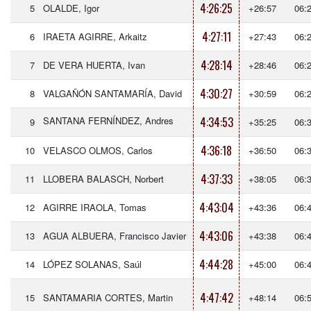
4:26:25
5
OLALDE, Igor
+26:57
06:
4:27:11
6
IRAETA AGIRRE, Arkaitz
+27:43
06:
4:28:14
7
DE VERA HUERTA, Ivan
+28:46
06:
4:30:27
8
VALGAÑÓN SANTAMARÍA, David
+30:59
06:
SANTANA FERNÍNDEZ, Andres
4:34:53
9
+35:25
06:
4:36:18
10
VELASCO OLMOS, Carlos
+36:50
06:
4:37:33
11
LLOBERA BALASCH, Norbert
+38:05
06:
4:43:04
12
AGIRRE IRAOLA, Tomas
+43:36
06:
4:43:06
13
AGUA ALBUERA, Francisco Javier
+43:38
06:
4:44:28
14
LÓPEZ SOLANAS, Saúl
+45:00
06:
4:47:42
15
SANTAMARIA CORTES, Martin
+48:14
06: