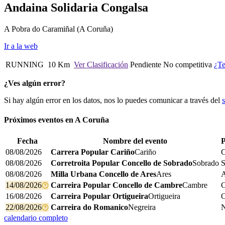
Andaina Solidaria Congalsa
A Pobra do Caramiñal
(A Coruña)
Ir a la web
RUNNING
10 Km
Ver Clasificación
Pendiente
No competitiva
¿Te
¿Ves algún error?
Si hay algún error en los datos, nos lo puedes comunicar a través del
Próximos eventos en
A Coruña
Fecha
Nombre del evento
P
08/08/2026
Carrera Popular Cariño
Cariño
C
08/08/2026
Corretroita Popular Concello de Sobrado
Sobrado
S
08/08/2026
Milla Urbana Concello de Ares
Ares
A
14/08/2026
Carreira Popular Concello de Cambre
Cambre
16/08/2026
Carreira Popular Ortigueira
Ortigueira
O
22/08/2026
Carreira do Romanico
Negreira
N
calendario completo