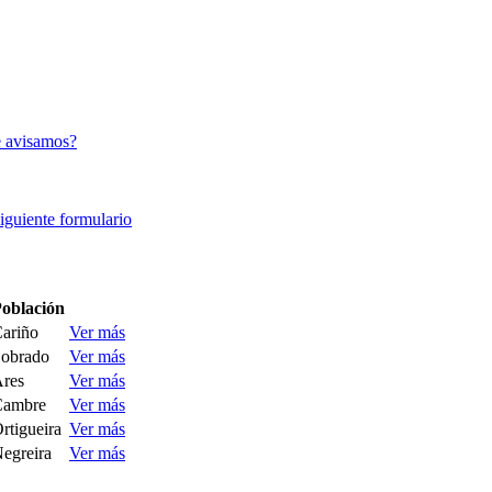
 avisamos?
siguiente formulario
oblación
ariño
Ver más
obrado
Ver más
res
Ver más
Cambre
Ver más
rtigueira
Ver más
egreira
Ver más