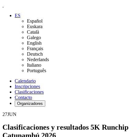
ES
Español
Euskara
Català
Galego
English
Français
Deutsch
Nederlands
Italiano
Português
Calendario
Inscripciones
Clasificaciones
Contacto
Organizadores
27
JUN
Clasificaciones y resultados 5K Runchip
Catunambú 2026