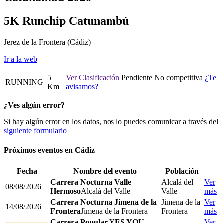
5K Runchip Catunambú
Jerez de la Frontera
(Cádiz)
Ir a la web
5
Ver Clasificación
Pendiente
No competitiva
¿Te
RUNNING
Km
avisamos?
¿Ves algún error?
Si hay algún error en los datos, nos lo puedes comunicar a través del
siguiente formulario
Próximos eventos en
Cádiz
Fecha
Nombre del evento
Población
Carrera Nocturna Valle
Alcalá del
Ver
08/08/2026
Hermoso
Alcalá del Valle
Valle
más
Carrera Nocturna Jimena de la
Jimena de la
Ver
14/08/2026
Frontera
Jimena de la Frontera
Frontera
más
Carrera Popular YES YOU
Ver