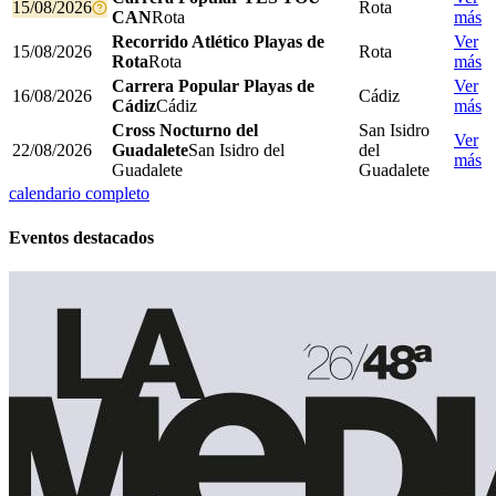
15/08/2026
Rota
CAN
Rota
más
Recorrido Atlético Playas de
Ver
15/08/2026
Rota
Rota
Rota
más
Carrera Popular Playas de
Ver
16/08/2026
Cádiz
Cádiz
Cádiz
más
Cross Nocturno del
San Isidro
Ver
22/08/2026
Guadalete
San Isidro del
del
más
Guadalete
Guadalete
calendario completo
Eventos destacados