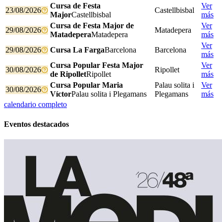
Cursa de Festa
Ver
23/08/2026
Castellbisbal
Major
Castellbisbal
más
Cursa de Festa Major de
Ver
29/08/2026
Matadepera
Matadepera
Matadepera
más
Ver
29/08/2026
Cursa La Farga
Barcelona
Barcelona
más
Cursa Popular Festa Major
Ver
30/08/2026
Ripollet
de Ripollet
Ripollet
más
Cursa Popular Maria
Palau solita i
Ver
30/08/2026
Víctor
Palau solita i Plegamans
Plegamans
más
calendario completo
Eventos destacados