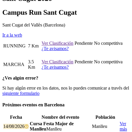
Campus Run Sant Cugat
Sant Cugat del Vallès
(Barcelona)
Ir a la web
Ver Clasificación
Pendiente
No competitiva
RUNNING
7 Km
¿Te avisamos?
3.5
Ver Clasificación
Pendiente
No competitiva
MARCHA
Km
¿Te avisamos?
¿Ves algún error?
Si hay algún error en los datos, nos lo puedes comunicar a través del
siguiente formulario
Próximos eventos en
Barcelona
Fecha
Nombre del evento
Población
Cursa Festa Major de
Ver
14/08/2026
Manlleu
Manlleu
Manlleu
más