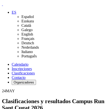
ES
Español
Euskara
Català
Galego
English
Français
Deutsch
Nederlands
Italiano
Português
Calendario
Inscripciones
Clasificaciones
Contacto
Organizadores
24
MAY
Clasificaciones y resultados Campus Run
Sant Cugat 2026