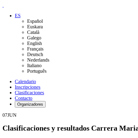
ES
Español
Euskara
Català
Galego
English
Français
Deutsch
Nederlands
Italiano
Português
Calendario
Inscripciones
Clasificaciones
Contacto
Organizadores
07
JUN
Clasificaciones y resultados Carrera Mari