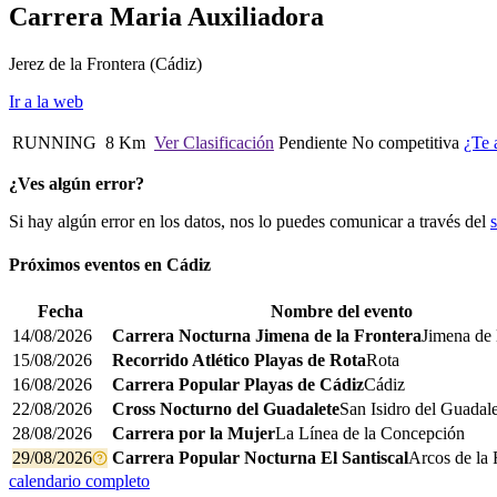
Carrera Maria Auxiliadora
Jerez de la Frontera
(Cádiz)
Ir a la web
RUNNING
8 Km
Ver Clasificación
Pendiente
No competitiva
¿Te 
¿Ves algún error?
Si hay algún error en los datos, nos lo puedes comunicar a través del
Próximos eventos en
Cádiz
Fecha
Nombre del evento
14/08/2026
Carrera Nocturna Jimena de la Frontera
Jimena de 
15/08/2026
Recorrido Atlético Playas de Rota
Rota
16/08/2026
Carrera Popular Playas de Cádiz
Cádiz
22/08/2026
Cross Nocturno del Guadalete
San Isidro del Guadal
28/08/2026
Carrera por la Mujer
La Línea de la Concepción
29/08/2026
Carrera Popular Nocturna El Santiscal
Arcos de la 
calendario completo