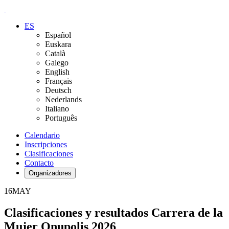
ES
Español
Euskara
Català
Galego
English
Français
Deutsch
Nederlands
Italiano
Português
Calendario
Inscripciones
Clasificaciones
Contacto
Organizadores
16
MAY
Clasificaciones y resultados Carrera de la
Mujer Onupolis 2026