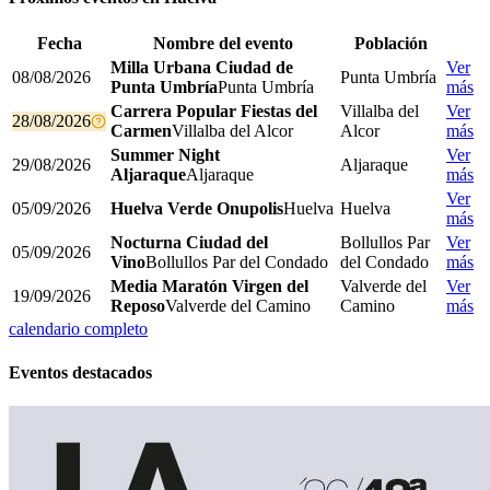
Fecha
Nombre del evento
Población
Milla Urbana Ciudad de
Ver
08/08/2026
Punta Umbría
Punta Umbría
Punta Umbría
más
Carrera Popular Fiestas del
Villalba del
Ver
28/08/2026
Carmen
Villalba del Alcor
Alcor
más
Summer Night
Ver
29/08/2026
Aljaraque
Aljaraque
Aljaraque
más
Ver
05/09/2026
Huelva Verde Onupolis
Huelva
Huelva
más
Nocturna Ciudad del
Bollullos Par
Ver
05/09/2026
Vino
Bollullos Par del Condado
del Condado
más
Media Maratón Virgen del
Valverde del
Ver
19/09/2026
Reposo
Valverde del Camino
Camino
más
calendario completo
Eventos destacados