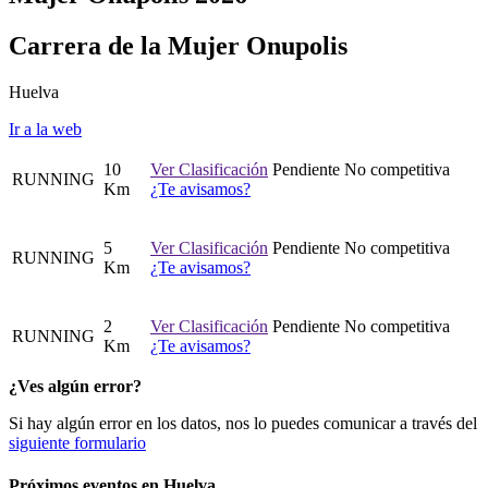
Carrera de la Mujer Onupolis
Huelva
Ir a la web
10
Ver Clasificación
Pendiente
No competitiva
RUNNING
Km
¿Te avisamos?
5
Ver Clasificación
Pendiente
No competitiva
RUNNING
Km
¿Te avisamos?
2
Ver Clasificación
Pendiente
No competitiva
RUNNING
Km
¿Te avisamos?
¿Ves algún error?
Si hay algún error en los datos, nos lo puedes comunicar a través del
siguiente formulario
Próximos eventos en
Huelva