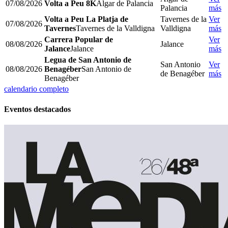
07/08/2026
Volta a Peu 8K
Algar de Palancia
Palancia
más
Volta a Peu La Platja de
Tavernes de la
Ver
07/08/2026
Tavernes
Tavernes de la Valldigna
Valldigna
más
Carrera Popular de
Ver
08/08/2026
Jalance
Jalance
Jalance
más
Legua de San Antonio de
San Antonio
Ver
08/08/2026
Benagéber
San Antonio de
de Benagéber
más
Benagéber
calendario completo
Eventos destacados