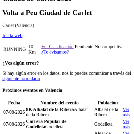
Volta a Peu Ciudad de Carlet
Carlet
(Valencia)
Ir a la web
10
Ver Clasificación
Pendiente
No competitiva
RUNNING
Km
¿Te avisamos?
¿Ves algún error?
Si hay algún error en los datos, nos lo puedes comunicar a través del
siguiente formulario
Próximos eventos en
Valencia
Fecha
Nombre del evento
Población
8K Albalat de la Ribera
Albalat
Albalat de la
Ver
07/08/2026
de la Ribera
Ribera
más
Carrera Popular de
Ver
07/08/2026
Godelleta
Godelleta
Godelleta
más
Algar de
Ver