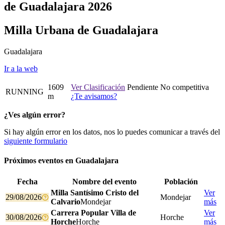
de Guadalajara 2026
Milla Urbana de Guadalajara
Guadalajara
Ir a la web
1609
Ver Clasificación
Pendiente
No competitiva
RUNNING
m
¿Te avisamos?
¿Ves algún error?
Si hay algún error en los datos, nos lo puedes comunicar a través del
siguiente formulario
Próximos eventos en
Guadalajara
Fecha
Nombre del evento
Población
Milla Santísimo Cristo del
Ver
29/08/2026
Mondejar
Calvario
Mondejar
más
Carrera Popular Villa de
Ver
30/08/2026
Horche
Horche
Horche
más