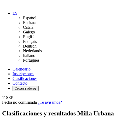
ES
Español
Euskara
Català
Galego
English
Français
Deutsch
Nederlands
Italiano
Português
Calendario
Inscripciones
Clasificaciones
Contacto
Organizadores
11
SEP
Fecha no confirmada
¿Te avisamos?
Clasificaciones y resultados Milla Urbana