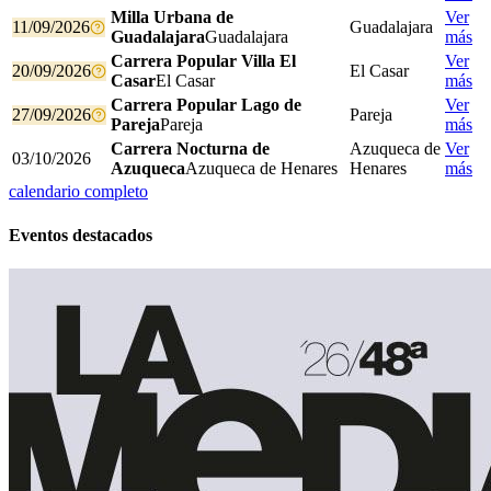
Milla Urbana de
Ver
11/09/2026
Guadalajara
Guadalajara
Guadalajara
más
Carrera Popular Villa El
Ver
20/09/2026
El Casar
Casar
El Casar
más
Carrera Popular Lago de
Ver
27/09/2026
Pareja
Pareja
Pareja
más
Carrera Nocturna de
Azuqueca de
Ver
03/10/2026
Azuqueca
Azuqueca de Henares
Henares
más
calendario completo
Eventos destacados