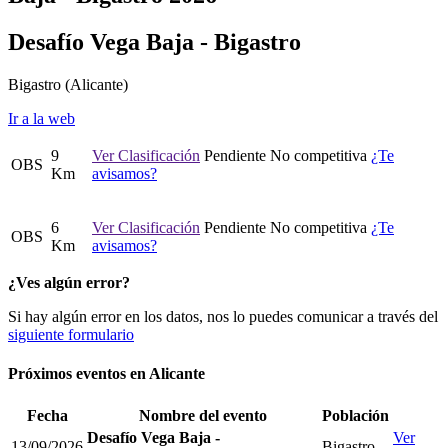
Desafío Vega Baja - Bigastro
Bigastro
(Alicante)
Ir a la web
9
Ver Clasificación
Pendiente
No competitiva
¿Te
OBS
Km
avisamos?
6
Ver Clasificación
Pendiente
No competitiva
¿Te
OBS
Km
avisamos?
¿Ves algún error?
Si hay algún error en los datos, nos lo puedes comunicar a través del
siguiente formulario
Próximos eventos en
Alicante
Fecha
Nombre del evento
Población
Desafío Vega Baja -
Ver
13/09/2026
Bigastro