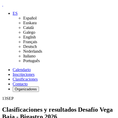
ES
Español
Euskara
Català
Galego
English
Français
Deutsch
Nederlands
Italiano
Português
Calendario
Inscripciones
Clasificaciones
Contacto
Organizadores
13
SEP
Clasificaciones y resultados Desafío Vega
Baja - Bigastro 2026