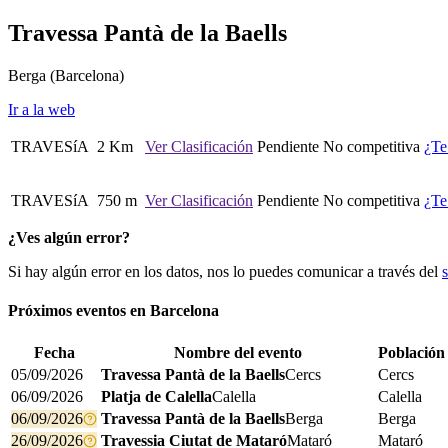
Travessa Pantà de la Baells
Berga
(Barcelona)
Ir a la web
TRAVESíA
2 Km
Ver Clasificación
Pendiente
No competitiva
¿Te
TRAVESíA
750 m
Ver Clasificación
Pendiente
No competitiva
¿Te
¿Ves algún error?
Si hay algún error en los datos, nos lo puedes comunicar a través del
Próximos eventos en
Barcelona
Fecha
Nombre del evento
Población
05/09/2026
Travessa Pantà de la Baells
Cercs
Cercs
06/09/2026
Platja de Calella
Calella
Calella
06/09/2026
Travessa Pantà de la Baells
Berga
Berga
26/09/2026
Travessia Ciutat de Mataró
Mataró
Mataró