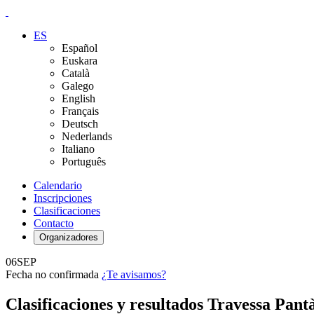
ES
Español
Euskara
Català
Galego
English
Français
Deutsch
Nederlands
Italiano
Português
Calendario
Inscripciones
Clasificaciones
Contacto
Organizadores
06
SEP
Fecha no confirmada
¿Te avisamos?
Clasificaciones y resultados Travessa Pantà