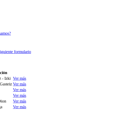
samos?
siguiente formulario
ción
 - Izki
Ver más
 Gasteiz
Ver más
Ver más
Ver más
Oion
Ver más
ga
Ver más