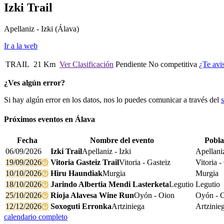
Izki Trail
Apellaniz - Izki
(Álava)
Ir a la web
TRAIL
21 Km
Ver Clasificación
Pendiente
No competitiva
¿Te avi
¿Ves algún error?
Si hay algún error en los datos, nos lo puedes comunicar a través del
Próximos eventos en
Álava
Fecha
Nombre del evento
Pobla
06/09/2026
Izki Trail
Apellaniz - Izki
Apellaniz
19/09/2026
Vitoria Gasteiz Trail
Vitoria - Gasteiz
Vitoria -
10/10/2026
Hiru Haundiak
Murgia
Murgia
18/10/2026
Jarindo Albertia Mendi Lasterketa
Legutio
Legutio
25/10/2026
Rioja Alavesa Wine Run
Oyón - Oion
Oyón - 
12/12/2026
Soxoguti Erronka
Artziniega
Artzinie
calendario completo