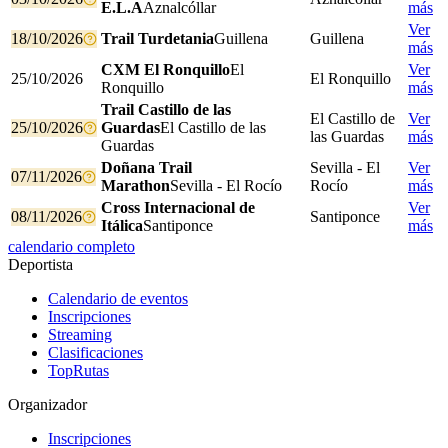
E.L.A
Aznalcóllar
más
Ver
18/10/2026
Trail Turdetania
Guillena
Guillena
más
CXM El Ronquillo
El
Ver
25/10/2026
El Ronquillo
Ronquillo
más
Trail Castillo de las
El Castillo de
Ver
25/10/2026
Guardas
El Castillo de las
las Guardas
más
Guardas
Doñana Trail
Sevilla - El
Ver
07/11/2026
Marathon
Sevilla - El Rocío
Rocío
más
Cross Internacional de
Ver
08/11/2026
Santiponce
Itálica
Santiponce
más
calendario completo
Deportista
Calendario de eventos
Inscripciones
Streaming
Clasificaciones
TopRutas
Organizador
Inscripciones