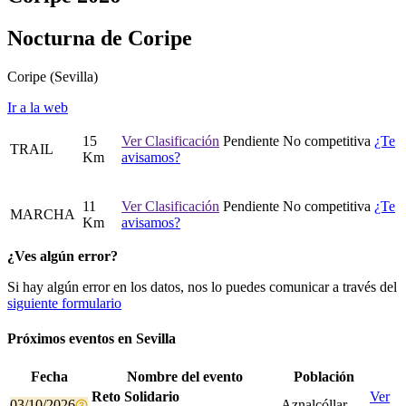
Nocturna de Coripe
Coripe
(Sevilla)
Ir a la web
15
Ver Clasificación
Pendiente
No competitiva
¿Te
TRAIL
Km
avisamos?
11
Ver Clasificación
Pendiente
No competitiva
¿Te
MARCHA
Km
avisamos?
¿Ves algún error?
Si hay algún error en los datos, nos lo puedes comunicar a través del
siguiente formulario
Próximos eventos en
Sevilla
Fecha
Nombre del evento
Población
Reto Solidario
Ver
03/10/2026
Aznalcóllar