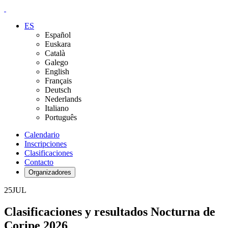
ES
Español
Euskara
Català
Galego
English
Français
Deutsch
Nederlands
Italiano
Português
Calendario
Inscripciones
Clasificaciones
Contacto
Organizadores
25
JUL
Clasificaciones y resultados Nocturna de
Coripe 2026