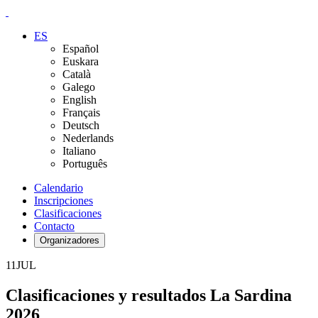
ES
Español
Euskara
Català
Galego
English
Français
Deutsch
Nederlands
Italiano
Português
Calendario
Inscripciones
Clasificaciones
Contacto
Organizadores
11
JUL
Clasificaciones y resultados La Sardina
2026