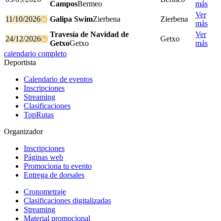
Campos
Bermeo
más
Ver
11/10/2026
Galipa Swim
Zierbena
Zierbena
más
Travesía de Navidad de
Ver
24/12/2026
Getxo
Getxo
Getxo
más
calendario completo
Deportista
Calendario de eventos
Inscripciones
Streaming
Clasificaciones
TopRutas
Organizador
Inscripciones
Páginas web
Promociona tu evento
Entrega de dorsales
Cronometraje
Clasificaciones digitalizadas
Streaming
Material promocional