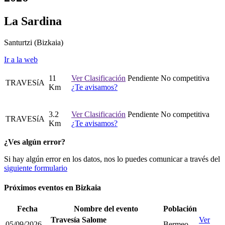
La Sardina
Santurtzi
(Bizkaia)
Ir a la web
11
Ver Clasificación
Pendiente
No competitiva
TRAVESíA
Km
¿Te avisamos?
3.2
Ver Clasificación
Pendiente
No competitiva
TRAVESíA
Km
¿Te avisamos?
¿Ves algún error?
Si hay algún error en los datos, nos lo puedes comunicar a través del
siguiente formulario
Próximos eventos en
Bizkaia
Fecha
Nombre del evento
Población
Travesía Salome
Ver
05/09/2026
Bermeo