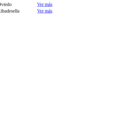
viedo
Ver más
ibadesella
Ver más