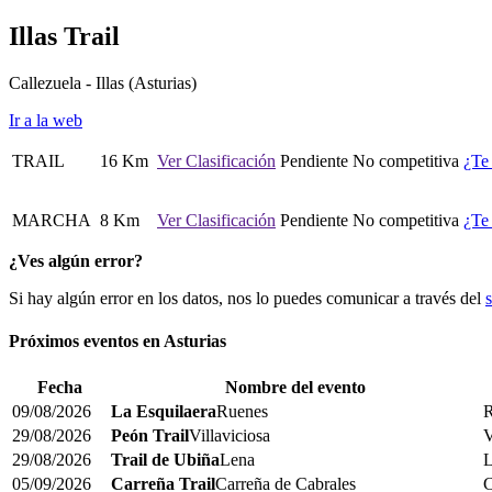
Illas Trail
Callezuela - Illas
(Asturias)
Ir a la web
TRAIL
16 Km
Ver Clasificación
Pendiente
No competitiva
¿Te
MARCHA
8 Km
Ver Clasificación
Pendiente
No competitiva
¿Te
¿Ves algún error?
Si hay algún error en los datos, nos lo puedes comunicar a través del
Próximos eventos en
Asturias
Fecha
Nombre del evento
09/08/2026
La Esquilaera
Ruenes
R
29/08/2026
Peón Trail
Villaviciosa
V
29/08/2026
Trail de Ubiña
Lena
L
05/09/2026
Carreña Trail
Carreña de Cabrales
C