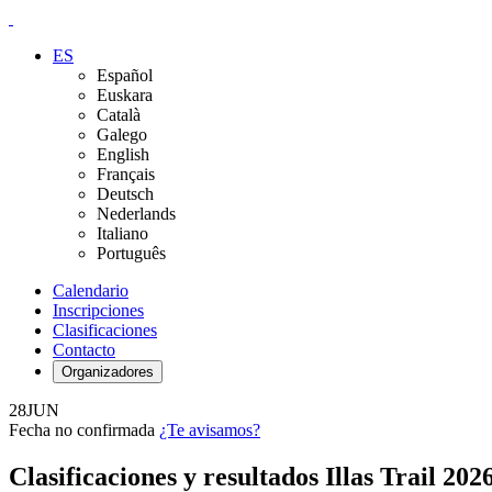
ES
Español
Euskara
Català
Galego
English
Français
Deutsch
Nederlands
Italiano
Português
Calendario
Inscripciones
Clasificaciones
Contacto
Organizadores
28
JUN
Fecha no confirmada
¿Te avisamos?
Clasificaciones y resultados Illas Trail 202