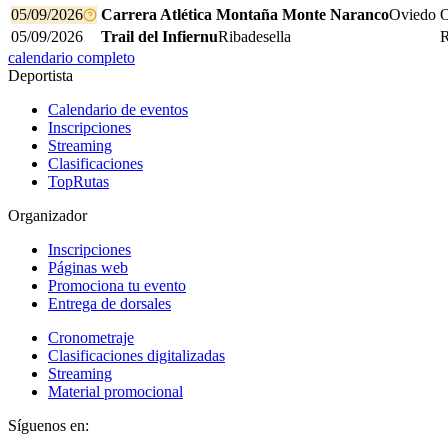
05/09/2026
Carrera Atlética Montaña Monte Naranco
Oviedo
O
05/09/2026
Trail del Infiernu
Ribadesella
R
calendario completo
Deportista
Calendario de eventos
Inscripciones
Streaming
Clasificaciones
TopRutas
Organizador
Inscripciones
Páginas web
Promociona tu evento
Entrega de dorsales
Cronometraje
Clasificaciones digitalizadas
Streaming
Material promocional
Síguenos en: