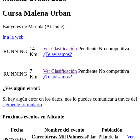
Cursa Malena Urban
Banyeres de Mariola
(Alicante)
Ir a la web
14
Ver Clasificación
Pendiente
No competitiva
RUNNING
Km
¿Te avisamos?
7
Ver Clasificación
Pendiente
No competitiva
RUNNING
Km
¿Te avisamos?
¿Ves algún error?
Si hay algún error en los datos, nos lo puedes comunicar a través del
siguiente formulario
Próximos eventos en
Alicante
Fecha
Nombre del evento
Población
Carrebirras Mil Palmeras
Pilar
Pilar de la
Ver
08/08/2026