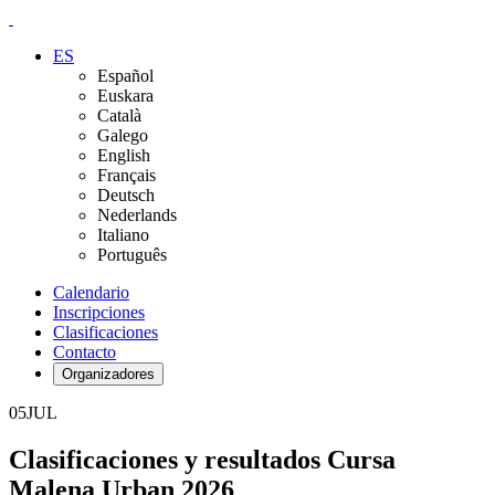
ES
Español
Euskara
Català
Galego
English
Français
Deutsch
Nederlands
Italiano
Português
Calendario
Inscripciones
Clasificaciones
Contacto
Organizadores
05
JUL
Clasificaciones y resultados Cursa
Malena Urban 2026