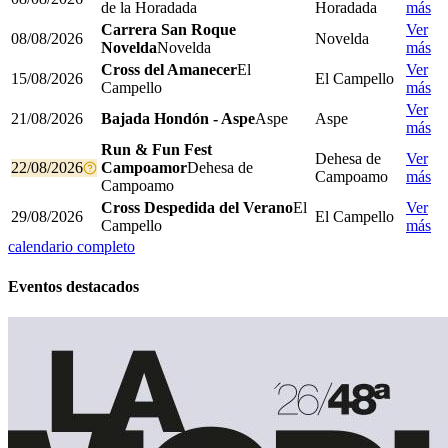
de la Horadada
Horadada
más
Carrera San Roque
Ver
08/08/2026
Novelda
Novelda
Novelda
más
Cross del Amanecer
El
Ver
15/08/2026
El Campello
Campello
más
Ver
21/08/2026
Bajada Hondón - Aspe
Aspe
Aspe
más
Run & Fun Fest
Dehesa de
Ver
22/08/2026
Campoamor
Dehesa de
Campoamo
más
Campoamo
Cross Despedida del Verano
El
Ver
29/08/2026
El Campello
Campello
más
calendario completo
Eventos destacados