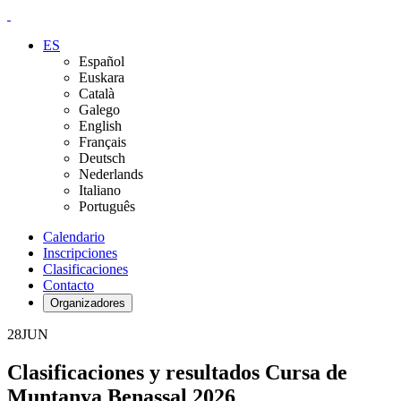
ES
Español
Euskara
Català
Galego
English
Français
Deutsch
Nederlands
Italiano
Português
Calendario
Inscripciones
Clasificaciones
Contacto
Organizadores
28
JUN
Clasificaciones y resultados Cursa de
Muntanya Benassal 2026