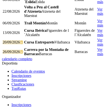
´Eslida
Eslida
más
Volta a Peu al Castell
Atzeneta del
Ver
22/08/2026
d'Atzeneta
Atzeneta del
Maestrat
más
Maestrat
Ver
06/09/2026
Trail Montán
Montán
Montán
más
Cursa Ibérica
Figueroles de l
Figueroles de
Ver
13/09/2026
´Alcalatén
l´Alcalatén
más
Ver
20/09/2026
Cursa Entreparets
Vilafranca
Vilafranca
más
Carrera por la Montaña de
Ver
26/09/2026
Barracas
Barracas
Barracas
más
calendario completo
Deportista
Calendario de eventos
Inscripciones
Streaming
Clasificaciones
TopRutas
Organizador
Inscripciones