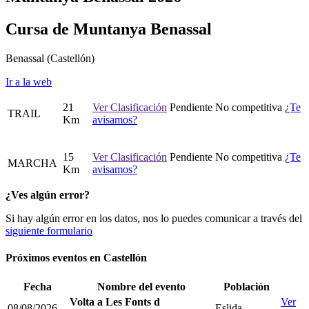
Cursa de Muntanya Benassal
Benassal
(Castellón)
Ir a la web
21
Ver Clasificación
Pendiente
No competitiva
¿Te
TRAIL
Km
avisamos?
15
Ver Clasificación
Pendiente
No competitiva
¿Te
MARCHA
Km
avisamos?
¿Ves algún error?
Si hay algún error en los datos, nos lo puedes comunicar a través del
siguiente formulario
Próximos eventos en
Castellón
Fecha
Nombre del evento
Población
Volta a Les Fonts d
Ver
08/08/2026
Eslida