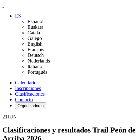
ES
Español
Euskara
Català
Galego
English
Français
Deutsch
Nederlands
Italiano
Português
Calendario
Inscripciones
Clasificaciones
Contacto
Organizadores
21
JUN
Clasificaciones y resultados Trail Peón de
Arriba 2026