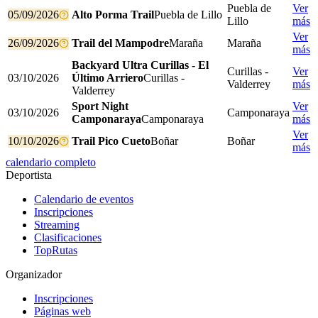
Puebla de
Ver
05/09/2026
Alto Porma Trail
Puebla de Lillo
Lillo
más
Ver
26/09/2026
Trail del Mampodre
Maraña
Maraña
más
Backyard Ultra Curillas - El
Curillas -
Ver
03/10/2026
Último Arriero
Curillas -
Valderrey
más
Valderrey
Sport Night
Ver
03/10/2026
Camponaraya
Camponaraya
Camponaraya
más
Ver
10/10/2026
Trail Pico Cueto
Boñar
Boñar
más
calendario completo
Deportista
Calendario de eventos
Inscripciones
Streaming
Clasificaciones
TopRutas
Organizador
Inscripciones
Páginas web