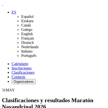
ES
Español
Euskara
Català
Galego
English
Français
Deutsch
Nederlands
Italiano
Português
Calendario
Inscripciones
Clasificaciones
Contacto
Organizadores
31
MAY
Clasificaciones y resultados Maratón
Navandrinal 2026