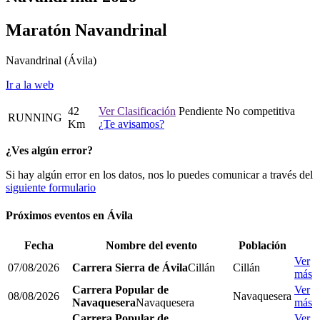
Maratón Navandrinal
Navandrinal
(Ávila)
Ir a la web
42
Ver Clasificación
Pendiente
No competitiva
RUNNING
Km
¿Te avisamos?
¿Ves algún error?
Si hay algún error en los datos, nos lo puedes comunicar a través del
siguiente formulario
Próximos eventos en
Ávila
Fecha
Nombre del evento
Población
Ver
07/08/2026
Carrera Sierra de Ávila
Cillán
Cillán
más
Carrera Popular de
Ver
08/08/2026
Navaquesera
Navaquesera
Navaquesera
más
Carrera Popular de
Ver