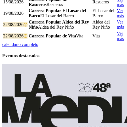
15/08/2026
Rasueros
Rasueros
Rasueros
más
Carrera Popular El Losar del
El Losar del
Ver
19/08/2026
Barco
El Losar del Barco
Barco
más
Carrera Popular Aldea del Rey
Aldea del
Ver
22/08/2026
Niño
Aldea del Rey Niño
Rey Niño
más
Ver
22/08/2026
Carrera Popular de Vita
Vita
Vita
más
calendario completo
Eventos destacados