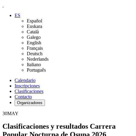
ES
Español
Euskara
Català
Galego
English
Français
Deutsch
Nederlands
Italiano
Português
Calendario
Inscripciones
Clasificaciones
Contacto
Organizadores
30
MAY
Clasificaciones y resultados Carrera
Popular Nocturna de Osuna 2026