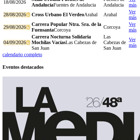
18/08/2026
Andalucía
Fuentes de Andalucia
Andalucia
más
Ver
28/08/2026
Cross Urbano El Verdeo
Arahal
Arahal
más
Carrera Popular Ntra. Sra. de la
Ver
29/08/2026
Corcoya
Fuensanta
Corcoya
más
Carrera Nocturna Solidaria
Las
Ver
04/09/2026
Mochilas Vacías
Las Cabezas de
Cabezas de
más
San Juan
San Juan
calendario completo
Eventos destacados