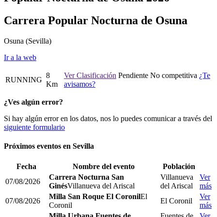
Carrera Popular Nocturna de Osuna
Osuna
(Sevilla)
Ir a la web
8
Ver Clasificación
Pendiente
No competitiva
¿Te
RUNNING
Km
avisamos?
¿Ves algún error?
Si hay algún error en los datos, nos lo puedes comunicar a través del
siguiente formulario
Próximos eventos en
Sevilla
Fecha
Nombre del evento
Población
Carrera Nocturna San
Villanueva
Ver
07/08/2026
Ginés
Villanueva del Ariscal
del Ariscal
más
Milla San Roque El Coronil
El
Ver
07/08/2026
El Coronil
Coronil
más
Milla Urbana Fuentes de
Fuentes de
Ver