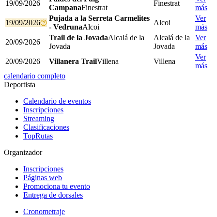
19/09/2026
Finestrat
Campana
Finestrat
más
Pujada a la Serreta Carmelites
Ver
19/09/2026
Alcoi
- Vedruna
Alcoi
más
Trail de la Jovada
Alcalá de la
Alcalá de la
Ver
20/09/2026
Jovada
Jovada
más
Ver
20/09/2026
Villanera Trail
Villena
Villena
más
calendario completo
Deportista
Calendario de eventos
Inscripciones
Streaming
Clasificaciones
TopRutas
Organizador
Inscripciones
Páginas web
Promociona tu evento
Entrega de dorsales
Cronometraje