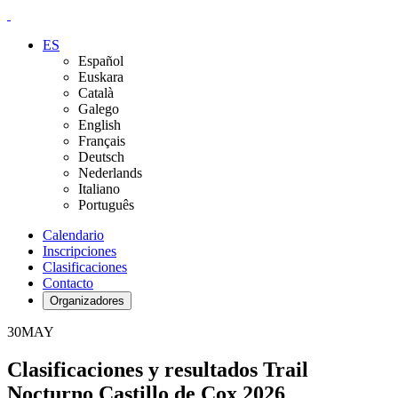
ES
Español
Euskara
Català
Galego
English
Français
Deutsch
Nederlands
Italiano
Português
Calendario
Inscripciones
Clasificaciones
Contacto
Organizadores
30
MAY
Clasificaciones y resultados Trail
Nocturno Castillo de Cox 2026