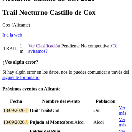
Trail Nocturno Castillo de Cox
Cox
(Alicante)
Ir a la web
1
Ver Clasificación
Pendiente
No competitiva
¿Te
TRAIL
m
avisamos?
¿Ves algún error?
Si hay algún error en los datos, nos lo puedes comunicar a través del
siguiente formulario
Próximos eventos en
Alicante
Fecha
Nombre del evento
Población
Ver
13/09/2026
Onil Trails
Onil
Onil
más
Ver
13/09/2026
Pujada al Montcabrer
Alcoi
Alcoi
más
Faldes del Puig
Ver