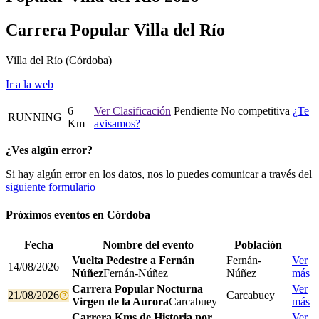
Carrera Popular Villa del Río
Villa del Río
(Córdoba)
Ir a la web
6
Ver Clasificación
Pendiente
No competitiva
¿Te
RUNNING
Km
avisamos?
¿Ves algún error?
Si hay algún error en los datos, nos lo puedes comunicar a través del
siguiente formulario
Próximos eventos en
Córdoba
Fecha
Nombre del evento
Población
Vuelta Pedestre a Fernán
Fernán-
Ver
14/08/2026
Núñez
Fernán-Núñez
Núñez
más
Carrera Popular Nocturna
Ver
21/08/2026
Carcabuey
Virgen de la Aurora
Carcabuey
más
Carrera Kms de Historia por
Ver