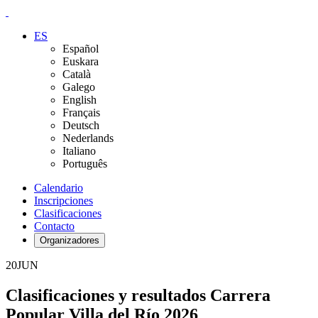
ES
Español
Euskara
Català
Galego
English
Français
Deutsch
Nederlands
Italiano
Português
Calendario
Inscripciones
Clasificaciones
Contacto
Organizadores
20
JUN
Clasificaciones y resultados Carrera
Popular Villa del Río 2026