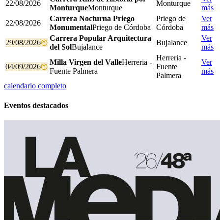
22/08/2026
Monturque
Monturque
Monturque
más
Carrera Nocturna Priego
Priego de
Ver
22/08/2026
Monumental
Priego de Córdoba
Córdoba
más
Carrera Popular Arquitectura
Ver
29/08/2026
Bujalance
del Sol
Bujalance
más
Herreria -
Milla Virgen del Valle
Herreria -
Ver
04/09/2026
Fuente
Fuente Palmera
más
Palmera
calendario completo
Eventos destacados