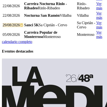
Carreira Nocturna Rinlo -
Rinlo-
Ver
22/08/2026
Ribadeo
Rinlo-Ribadeo
Ribadeo
más
Ver
22/08/2026
Nocturna San Ramón
Villalba
Villalba
más
Sa Ciprián -
Ver
29/08/2026
Sanci 5K
Sa Ciprián - Cervo
Cervo
más
Carreira Popular de
Ver
05/09/2026
Monterroso
Monterroso
Monterroso
más
calendario completo
Eventos destacados