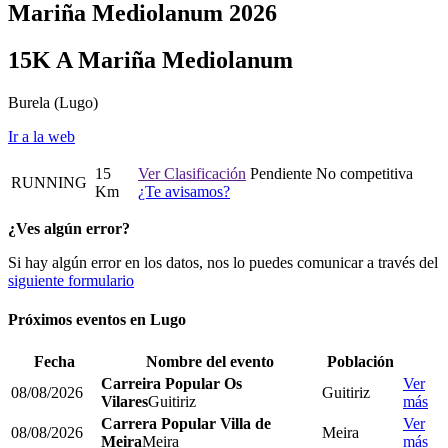
Mariña Mediolanum 2026
15K A Mariña Mediolanum
Burela
(Lugo)
Ir a la web
15
Ver Clasificación
Pendiente
No competitiva
RUNNING
Km
¿Te avisamos?
¿Ves algún error?
Si hay algún error en los datos, nos lo puedes comunicar a través del
siguiente formulario
Próximos eventos en
Lugo
Fecha
Nombre del evento
Población
Carreira Popular Os
Ver
08/08/2026
Guitiriz
Vilares
Guitiriz
más
Carrera Popular Villa de
Ver
08/08/2026
Meira
Meira
Meira
más