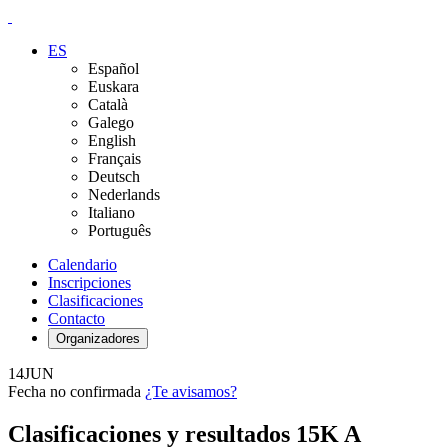
ES
Español
Euskara
Català
Galego
English
Français
Deutsch
Nederlands
Italiano
Português
Calendario
Inscripciones
Clasificaciones
Contacto
Organizadores
14
JUN
Fecha no confirmada
¿Te avisamos?
Clasificaciones y resultados 15K A