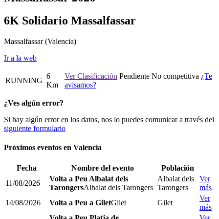
6K Solidario Massalfassar
Massalfassar
(Valencia)
Ir a la web
6
Ver Clasificación
Pendiente
No competitiva
¿Te
RUNNING
Km
avisamos?
¿Ves algún error?
Si hay algún error en los datos, nos lo puedes comunicar a través del
siguiente formulario
Próximos eventos en
Valencia
Fecha
Nombre del evento
Población
Volta a Peu Albalat dels
Albalat dels
Ver
11/08/2026
Tarongers
Albalat dels Tarongers
Tarongers
más
Ver
14/08/2026
Volta a Peu a Gilet
Gilet
Gilet
más
Volta a Peu Platja de
Ver