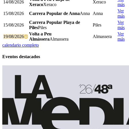
14/08/2026
Xeraco
Xeraco
Xeraco
más
Ver
15/08/2026
Carrera Popular de Anna
Anna
Anna
más
Carrera Popular Playa de
Ver
15/08/2026
Piles
Piles
Piles
más
Volta a Peu
Ver
19/08/2026
Almassera
Almàssera
Almassera
más
calendario completo
Eventos destacados