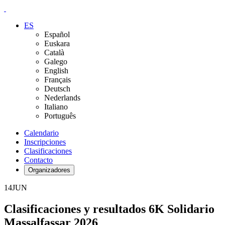
ES
Español
Euskara
Català
Galego
English
Français
Deutsch
Nederlands
Italiano
Português
Calendario
Inscripciones
Clasificaciones
Contacto
Organizadores
14
JUN
Clasificaciones y resultados 6K Solidario
Massalfassar 2026