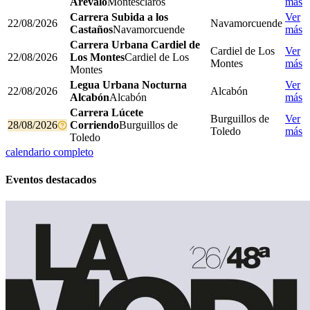
Arévalo
Montesclaros
más
Carrera Subida a los
Ver
22/08/2026
Navamorcuende
Castaños
Navamorcuende
más
Carrera Urbana Cardiel de
Cardiel de Los
Ver
22/08/2026
Los Montes
Cardiel de Los
Montes
más
Montes
Legua Urbana Nocturna
Ver
22/08/2026
Alcabón
Alcabón
Alcabón
más
Carrera Lúcete
Burguillos de
Ver
28/08/2026
Corriendo
Burguillos de
Toledo
más
Toledo
calendario completo
Eventos destacados