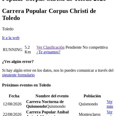
Carrera Popular Corpus Christi de
Toledo
Toledo
Ir a la web
5.2
Ver Clasificación
Pendiente
No competitiva
RUNNING
Km
¿Te avisamos?
¿Ves algún error?
Si hay algún error en los datos, nos lo puedes comunicar a través del
siguiente formulario
Próximos eventos en
Toledo
Fecha
Nombre del evento
Población
Carrera Nocturna de
Ver
12/08/2026
Quismondo
Quismondo
Quismondo
más
Carrera Popular Aníbal
Ver
22/08/2026
Montesclaros