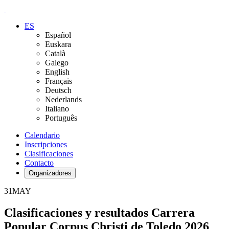
ES
Español
Euskara
Català
Galego
English
Français
Deutsch
Nederlands
Italiano
Português
Calendario
Inscripciones
Clasificaciones
Contacto
Organizadores
31
MAY
Clasificaciones y resultados Carrera
Popular Corpus Christi de Toledo 2026